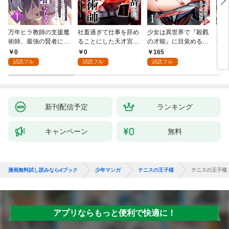
万年ヒラ教師の支援魔
社畜過ぎて仕事を辞め
少女は異世界で『殺戮
魔王
術師、最強の賢者にな
ることにした天才宮廷
の才能』に目覚める
者パ
る～不人気の支援魔術
魔術師～辺境の地でス
(話売り) #1
やっ
0
0
165
2
師は給料泥棒だと魔術
ローライフを夢見る
試読フル
試読フル
試読フル
大学をクビになった
が、不届き者を倒して
が、出世した元教え子
いたら『最果ての魔
たちのおかげで何も困
女』と呼ばれるように
らない件～ 第1話
なる～ 第1話
新刊配信予定
ランキング
キャンペーン
無料
漫画無料試し読みならdブック
少年マンガ
テニスの王子様
テニスの王子様 
アプリならもっと便利で快適に！