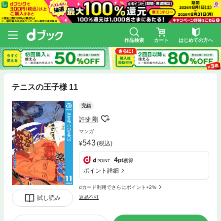
作品検索
カート
はじめての方へ
テニスの王子様 11
完結
許斐 剛
マンガ
543
(税込)
4
pt
獲得
ポイント詳細
dカード利用でさらにポイント+2%
試し読み
返品不可