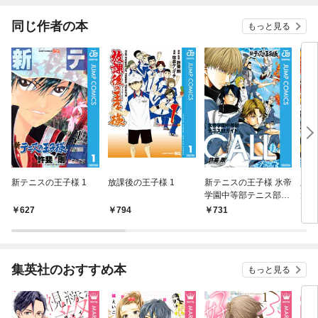
同じ作者の本
もっと見る
新テニスの王子様 1
放課後の王子様 1
新テニスの王子様 氷帝
新テ
学園中等部テニス部ガ
大附
イド『CALL』
ガイ
627
794
731
7
H』
集英社のおすすめ本
もっと見る