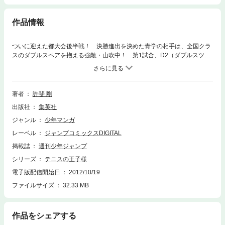
作品情報
ついに迎えた都大会後半戦！ 決勝進出を決めた青学の相手は、全国クラ
スのダブルスペアを抱える強敵・山吹中！ 第1試合、D2（ダブルスツ
ー）であの不二・河村ペアがあっさり敗退。D1（ダブルスワン）に出場の
大石・菊丸ペアに緊張が奔るが…!?
著者
許斐 剛
出版社
集英社
ジャンル
少年マンガ
レーベル
ジャンプコミックスDIGITAL
掲載誌
週刊少年ジャンプ
シリーズ
テニスの王子様
電子版配信開始日
2012/10/19
ファイルサイズ
32.33 MB
作品をシェアする