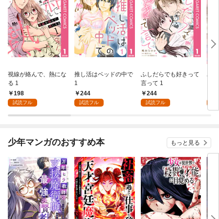
視線が絡んで、熱にな
推し活はベッドの中で
ふしだらでも好きって
パー
る 1
1
言って 1
ーシ
198
244
244
1
試読フル
試読フル
試読フル
試
少年マンガのおすすめ本
もっと見る