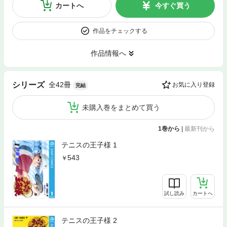
カートへ
今すぐ買う
作品をチェックする
作品情報へ
全42冊
シリーズ
お気に入り登録
完結
未購入巻をまとめて買う
1巻から
|
最新刊から
テニスの王子様 1
543
試し読み
カートへ
テニスの王子様 2