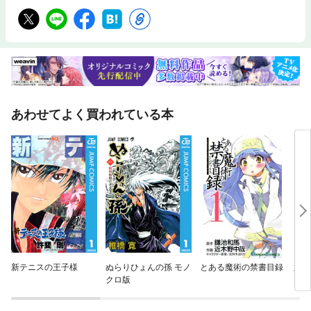
あわせてよく買われている本
新テニスの王子様
ぬらりひょんの孫 モノ
とある魔術の禁書目録
六三
クロ版