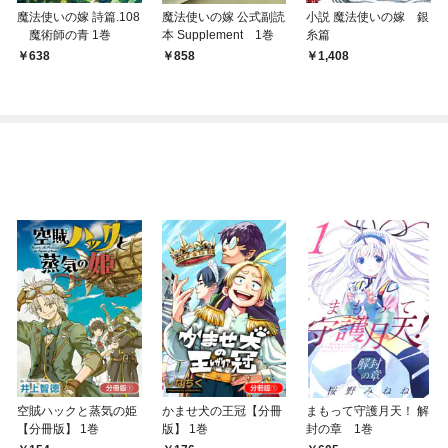
魔法使いの嫁 詩篇.108
魔法使いの嫁 公式副読
小説 魔法使いの嫁 銀
魔術師の青 1巻
本 Supplement 1巻
糸篇
638
858
1,408
空賊ハックと蒸気の姫
かませ犬の王冠【分冊
まもって守護月天！ 解
【分冊版】 1巻
版】 1巻
封の章 1巻