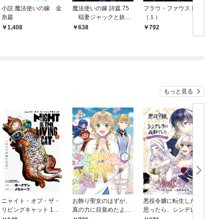
小説 魔法使いの嫁 金
魔法使いの嫁 詩篇.75
フラウ・ファウスト
糸篇
稲妻ジャックと妖精
（１）
事件 1巻
1,408
638
792
もっと見る
ニャイト・オブ・ザ・
お飾り聖女のはずが、
悪役令嬢に転生したと
リビングキャット 1巻
真の力に目覚めたよう
思ったら、シンデレラ
すべてが猫になる
です THE COMIC 1巻
の義姉でした ～シンデ