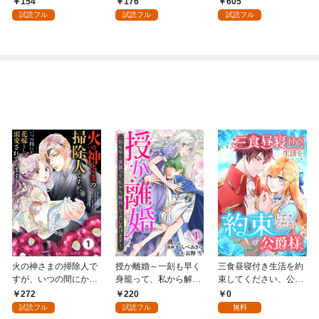
154
176
605
試読フル
試読フル
試読フル
火の神さまの掃除人で
授か離婚～一刻も早く
三食昼寝付き生活を約
すが、いつの間にか花
身籠って、私から解放
束してください、公爵
嫁として溺愛されてい
してさしあげます！1
様 1話
272
220
0
ます【単話】（１）
試読フル
試読フル
無料