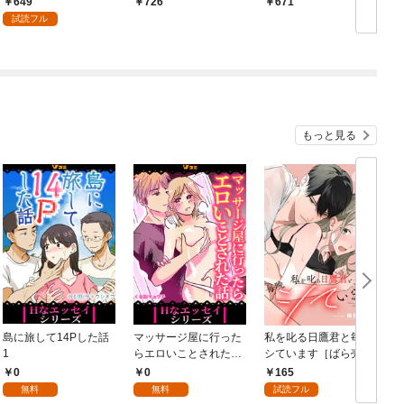
649
726
671
レラオタクの異世界転
試読フル
生～ 1巻
もっと見る
島に旅して14Pした話
マッサージ屋に行った
私を叱る日鷹君と毎晩
1
らエロいことされた話
シています［ばら売
1
り］ 第1話
0
0
165
無料
無料
試読フル