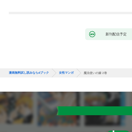
新刊配信予定
漫画無料試し読みならdブック
女性マンガ
魔法使いの嫁 2巻