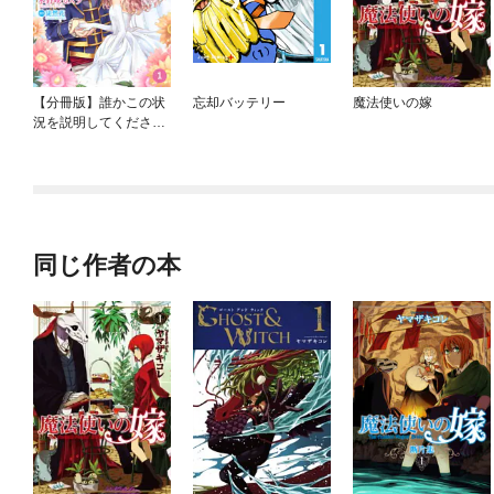
【分冊版】誰かこの状
忘却バッテリー
魔法使いの嫁
況を説明してくださ
い！ ～契約から始まる
ウェディング～
同じ作者の本