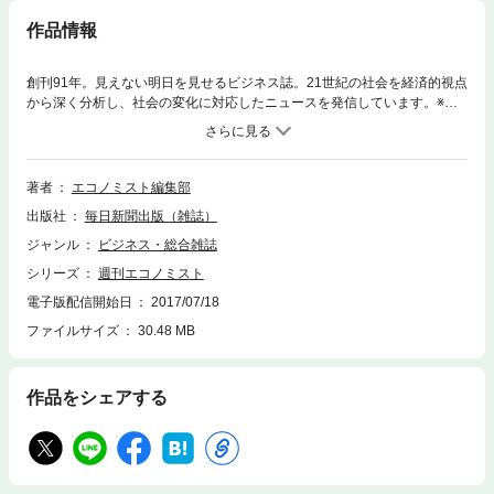
作品情報
創刊91年。見えない明日を見せるビジネス誌。21世紀の社会を経済的視点
から深く分析し、社会の変化に対応したニュースを発信しています。※デ
ジタル版には一部収録されていない記事がございますのでご了承願いま
す。
著者
エコノミスト編集部
出版社
毎日新聞出版（雑誌）
ジャンル
ビジネス・総合雑誌
シリーズ
週刊エコノミスト
電子版配信開始日
2017/07/18
ファイルサイズ
30.48 MB
作品をシェアする