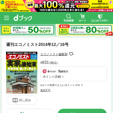
作品検索
カート
はじめての方へ
週刊エコノミスト2014年12／16号
エコノミスト編集部
631
(税込)
5
pt
獲得
ポイント詳細
dカード利用でさらにポイント+2%
返品不可
試し読み