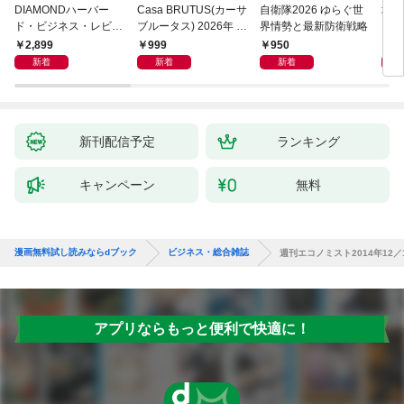
DIAMONDハーバー
Casa BRUTUS(カーサ
自衛隊2026 ゆらぐ世
地平
ド・ビジネス・レビュ
ブルータス) 2026年 9
界情勢と最新防衛戦略
ー 2026年9月号 特集
月号 [もっと学べる！
2,899
999
950
1,
「上司をマネジメント
動物園と水族館]
新着
新着
新着
する」
新刊配信予定
ランキング
キャンペーン
無料
漫画無料試し読みならdブック
ビジネス・総合雑誌
週刊エコノミスト2014年12／
アプリならもっと便利で快適に！