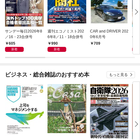
サンデー毎日2026年8
週刊エコノミスト202
CAR and DRIVER 202
月刊
／16・23合併号
6年8／11・18合併号
0年6月号
02
605
990
7
709
新着
新着
ビジネス・総合雑誌のおすすめ本
もっと見る