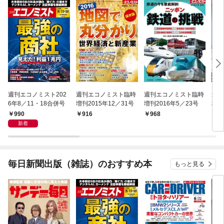
週刊エコノミスト202
週刊エコノミスト臨時
週刊エコノミスト臨時
週刊
6年8／11・18合併号
増刊2015年12／31号
増刊2016年5／23号
増刊
990
916
968
8
新着
毎日新聞出版（雑誌）のおすすめ本
もっと見る