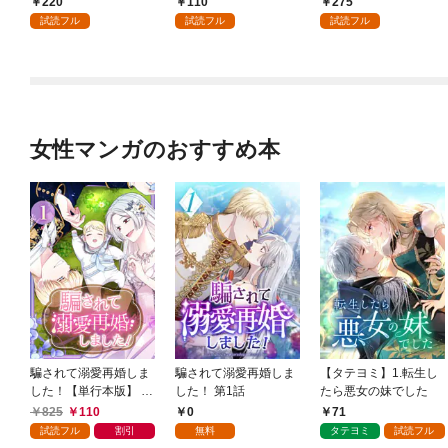
220
110
275
婚生活 1
します！1
試読フル
試読フル
試読フル
女性マンガのおすすめ本
騙されて溺愛再婚しま
騙されて溺愛再婚しま
【タテヨミ】1.転生し
した！【単行本版】 1
した！ 第1話
たら悪女の妹でした
巻
825
110
0
71
試読フル
割引
無料
タテヨミ
試読フル