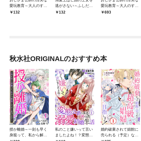
愛玩教育～大人のすべ
逃がさない～ふしだら
愛玩教育～大人のすべ
てを教えてください～
な蜜月と高潔の契り～
てを教えてください～
132
132
693
【分冊版】1
【分冊版】1
秋水社ORIGINALのおすすめ本
授か離婚～一刻も早く
私のこと嫌いって言い
婚約破棄されて娼館に
身籠って、私から解放
ましたよね！？変態公
売られる（予定）なの
してさしあげます！1
爵による困った溺愛結
で、超高級娼婦を目指