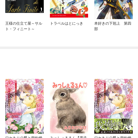
王様の仕立て屋～サル
トラベルはとにっき
本好きの下剋上 第四
ト・フィニート～
部
ワケあり公爵と密約婚
みっしぇるるん【電子
ワケあり公爵と密約婚