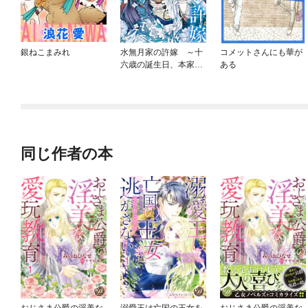
銀ねこまみれ
水無月家の許嫁 ～十
コメットさんにも華が
六歳の誕生日、本家の
ある
当主が迎えに来まし
た。～
同じ作者の本
おじさま公爵の淫美な
溺愛王は亡国の王女を
おじさま公爵の淫美な