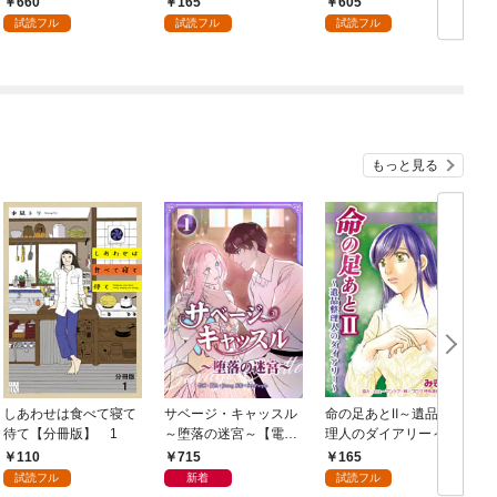
660
165
605
【合冊版】1
します！【合冊版】1
試読フル
試読フル
試読フル
もっと見る
しあわせは食べて寝て
サベージ・キャッスル
命の足あとⅡ～遺品整
待て【分冊版】 1
～堕落の迷宮～【電子
理人のダイアリー～
単行本版】 第1巻
1巻
110
715
165
試読フル
新着
試読フル