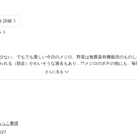
ト詳細
%
少ない。でもでも愛しい今日のメジロ。野菜は無農薬有機栽培のものし
られる（脱走）かわいそうな過去もあり…!?メジロのポチの他にも、毎
んどりに、食いしん坊で川辺に行っては釣り人に食べ物をねだるアヒル
雑怪奇です♪
鳥っこ事情
/27