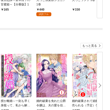
甘蜜姫～【分冊版】1
1巻
440
165
330
試読フル
もっと見る
授か離婚～一刻も早く
婚約破棄を免れた公爵
婚約破棄されて娼館に
身籠って、私から解放
令嬢は、夫の愛を信じ
売られる（予定）なの
してさしあげます！
られない1
で、超高級娼婦を目指