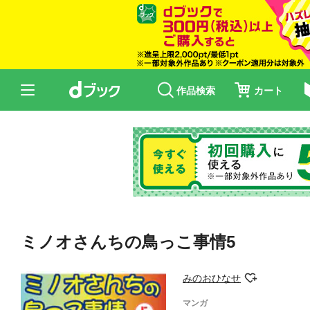
作品検索
カート
ミノオさんちの鳥っこ事情5
みのおひなせ
マンガ