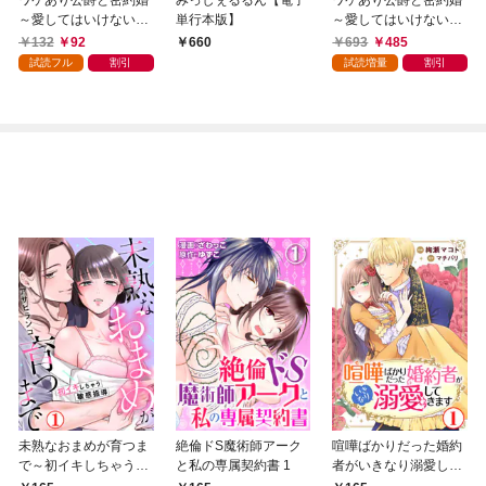
～愛してはいけないの
単行本版】
～愛してはいけないの
に、新妻が可愛すぎる
に、新妻が可愛すぎる
132
92
693
485
660
～【分冊版】1
～
試読フル
割引
試読増量
割引
未熟なおまめが育つま
絶倫ドS魔術師アーク
喧嘩ばかりだった婚約
で～初イキしちゃう敏
と私の専属契約書 1
者がいきなり溺愛して
感指導～1
きます1