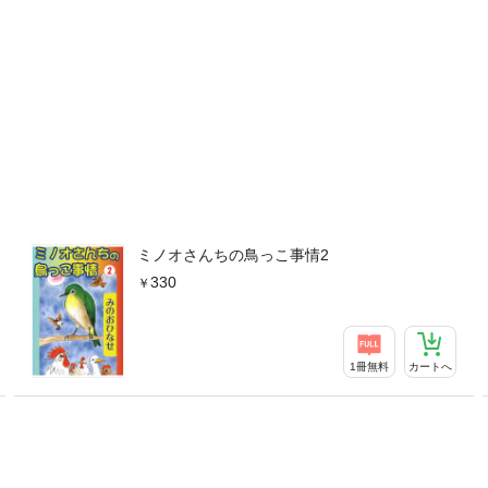
ミノオさんちの鳥っこ事情2
330
1冊無料
カートへ