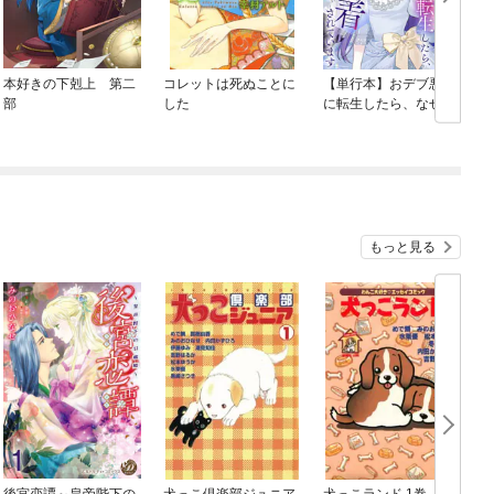
本好きの下剋上 第二
コレットは死ぬことに
【単行本】おデブ悪女
部
した
に転生したら、なぜか
ラスボス王子様に執着
されています
もっと見る
後宮恋譚～皇帝陛下の
犬っこ倶楽部ジュニア
犬っこランド 1巻