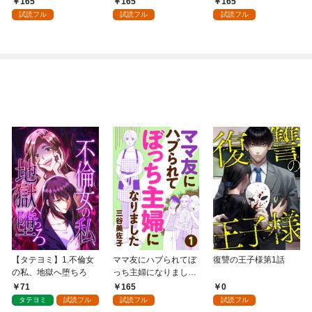
165
165
165
試読フル
試読フル
試読フル
【タテヨミ】1.不倫女
ママ友にハブられてぼ
復讐の王子様第1話
の私、地獄へ堕ちろ
っち主婦になりました
【分冊版】 1
71
165
0
タテヨミ
試読フル
試読フル
試読フル