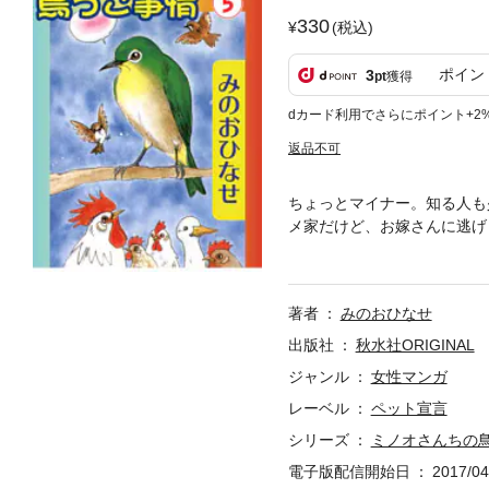
330
(税込)
ポイン
3
pt
獲得
dカード利用でさらにポイント+2
返品不可
ちょっとマイナー。知る人も
メ家だけど、お嫁さんに逃げ
蹴りを入れてくる武闘派なお
オ家の鳥っこ事情は今日も複
著者
みのおひなせ
出版社
秋水社ORIGINAL
ジャンル
女性マンガ
レーベル
ペット宣言
シリーズ
ミノオさんちの
電子版配信開始日
2017/04