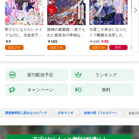
即クビになりたいメイ
龍神の最愛婚 ～捨てら
今度こそ幸せになりた
鬼条
ドなのに、冷血皇子に
れた姫巫女の幸福な嫁
くて離婚を決意したと
見初
執着されています第1
入り～: 1
ころ、無表情な旦那様
～１
0
165
198
99
1
話
が「愛してる」と言っ
試読フル
試読フル
試読フル
割引
試
てきました。1
新刊配信予定
ランキング
キャンペーン
無料
漫画無料試し読みならdブック
少女マンガ
金魚の夜（フルカラー）
金魚の