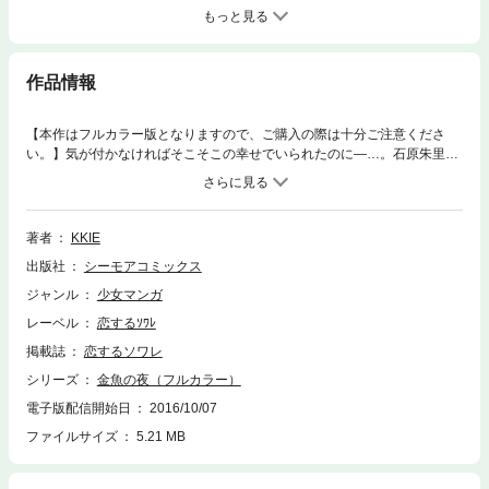
もっと見る
作品情報
【本作はフルカラー版となりますので、ご購入の際は十分ご注意くださ
い。】気が付かなければそこそこの幸せでいられたのに―…。石原朱里
（29）は、言いたいことはあまり主張できず、真面目な人間な故にたくさ
んのことを我慢して生きてきた。それでも、夢見ていた職業に就き、週末
は一緒に暮らす恋人・坂本晋也がいる…それだけで良いと思っていた。し
かしある日、街で晋也が浮気しているところを見てしまい、彼女が守って
著者
KKIE
いた『そこそこの幸せ』は崩壊した…。仕事と恋愛はどちらが大切なの
出版社
シーモアコミックス
か、結婚とはなんなのか―…。独身のアラサー女子たちが『本気の幸せ』
を探して悩み、嫉妬して、涙して、そして笑って…究極の感動物語が今始
ジャンル
少女マンガ
まる―…。【恋するソワレ】
レーベル
恋するｿﾜﾚ
掲載誌
恋するソワレ
シリーズ
金魚の夜（フルカラー）
電子版配信開始日
2016/10/07
ファイルサイズ
5.21 MB