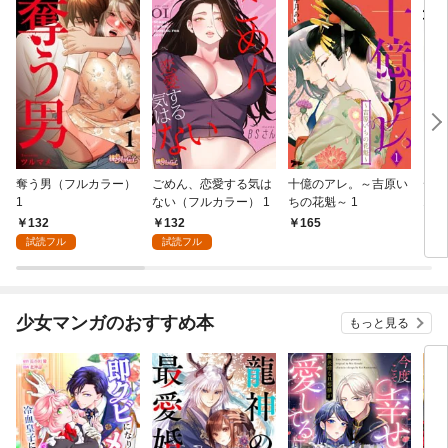
奪う男（フルカラー）
ごめん、恋愛する気は
十億のアレ。～吉原い
デブ
1
ない（フルカラー） 1
ちの花魁～ 1
1
132
132
165
2
試読フル
試読フル
少女マンガのおすすめ本
もっと見る