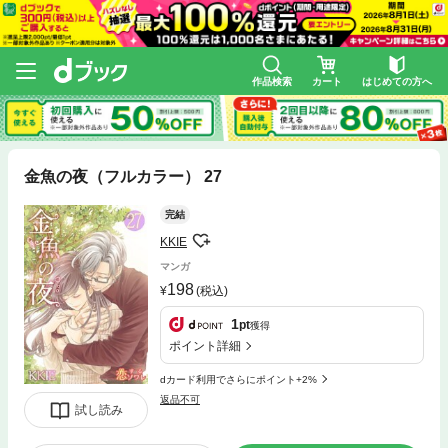
作品検索
カート
はじめての方へ
金魚の夜（フルカラー） 27
完結
KKIE
マンガ
198
(税込)
1
pt
獲得
ポイント詳細
dカード利用でさらにポイント+2%
返品不可
試し読み