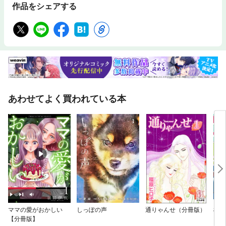
作品をシェアする
あわせてよく買われている本
ママの愛がおかしい
しっぽの声
通りゃんせ（分冊版）
椿町
【分冊版】
ト