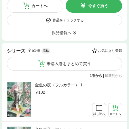
カートへ
今すぐ買う
作品をチェックする
作品情報へ
全51冊
シリーズ
お気に入り登録
完結
未購入巻をまとめて買う
1巻から
|
最新刊から
金魚の夜（フルカラー） 1
132
試し読み
カートへ