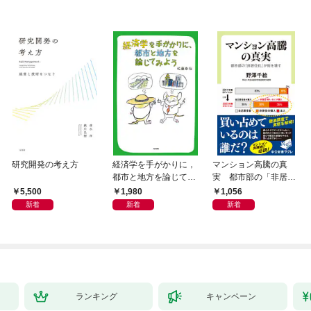
研究開発の考え方
経済学を手がかりに，
マンション高騰の真
都市と地方を論じてみ
実 都市部の「非居住
よう
化」が街を壊す
5,500
1,980
1,056
新着
新着
新着
ランキング
キャンペーン