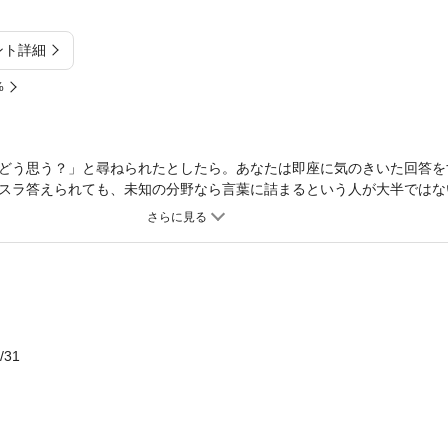
ント詳細
%
どう思う？」と尋ねられたとしたら。あなたは即座に気のきいた回答を
スラ答えられても、未知の分野なら言葉に詰まるという人が大半ではな
つべき現代人としては、対象が何であれ、とりあえず「何かを見聞きし
のです。企業の採用等を見ても、「自分の考え」を持っている人が求め
をこなすだけの“思考停止”の社員ならいらないと言われかねません。逆
きなチャンスが巡ってくるのです。「5日間」という限定が集中力を生
実践すれば、「自分の考えを持っている人」と言われるようになるでし
/31