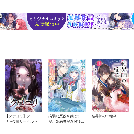
【タテヨミ】クロユ
病弱な悪役令嬢です
結界師の一輪華
リ〜復讐サークル〜
が、婚約者が過保護す
ぎて逃げ出したい(私た
ち犬猿の仲でしたよ