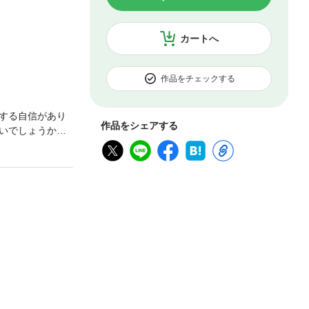
カートへ
作品をチェックする
する自信があり
作品をシェアする
いでしょうか。
たら何かを言え
られる傾向で
に「自分の考え」
む。本書を5日間
ょう。