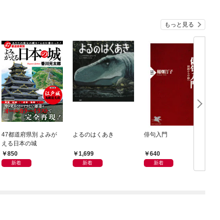
もっと見る
47都道府県別 よみが
よるのはくあき
俳句入門
える日本の城
850
1,699
640
新着
新着
新着