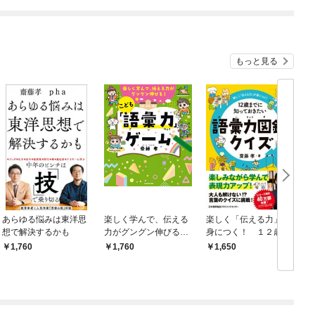
め
もっと見る
あらゆる悩みは東洋思
楽しく学んで、伝える
楽しく「伝える力」が
想で解決するかも
力がグングン伸びる！
身につく！ １２歳ま
こども「語彙力」ゲ
でに知っておきたい語
1,760
1,760
1,650
ーム
彙力図鑑クイズ