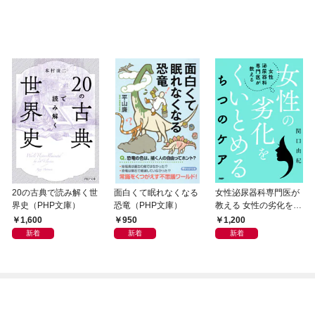
20の古典で読み解く世
面白くて眠れなくなる
女性泌尿器科専門医が
界史（PHP文庫）
恐竜（PHP文庫）
教える 女性の劣化をく
いとめる ちつのケア
1,600
950
1,200
新着
新着
新着