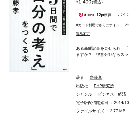
1,400
(税込)
ポイ
12
pt
獲得
dカード利用でさらにポイント+2
返品不可
ある新聞記事を見せられ、「
ますか？ 得意分野ならスラ
しかし、「自分の考え」を持
る」という状態になりたいも
す。これからは言われたこと
著者
齋藤孝
をしっかり持っていれば、大
の短期合宿メニューと思って
出版社
PHP研究所
ジャンル
ビジネス・経済
電子版配信開始日
2014/10
ファイルサイズ
2.77 MB