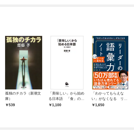
ね！？)
孤独のチカラ（新潮文
「美味しい」から始め
「わかってもらえな
庫）
る日本語 「食」の語
い」がなくなる リー
彙力
ダーの語彙力ノート
539
1,100
1,650