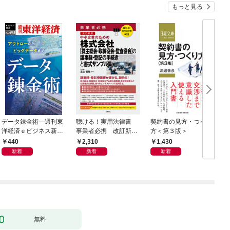
もっと見る
データ錬金術―週刊東
聴ける！実用法律書
契約書の見方・つくり
海
洋経済ｅビジネス新書
事業者必携 改訂新
方＜第３版＞
2
Ｎo.493
版 中小企業のための
440
2,310
1,430
株式会社【株主総会・
新着
新着
新着
取締役会・監査役会】
の議事録・登記の手続
きと書式サンプル集
無料