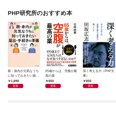
PHP研究所のおすすめ本
親・身内が元気なうち
65歳からは、空腹が最
深く考える力（PHP文
に知っておきたい届
高の薬
庫）
出・手続きの準備（き
1,899
850
850
ずな出版）
新着
新着
新着