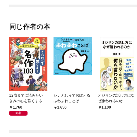
てくれません！？@C
OMIC
同じ作者の本
12歳までに読みたい
シナぷしゅでおぼえる
オジサンの話し方はな
きみの心を強くする名
ふわふわことば
ぜ嫌われるのか
作103
1,760
1,650
1,100
新着