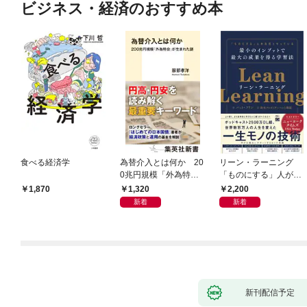
ビジネス・経済のおすすめ本
食べる経済学
為替介入とは何か 20
リーン・ラーニング
0兆円規模「外為特
「ものにする」人が自
会」が生まれた謎
然とやっている 最小の
1,320
2,200
1,870
インプットで最大の成
新着
新着
果を得る学習法
新刊配信予定