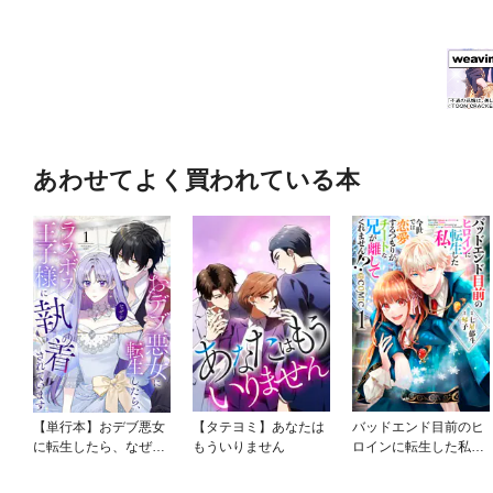
あわせてよく買われている本
【単行本】おデブ悪女
【タテヨミ】あなたは
バッドエンド目前のヒ
に転生したら、なぜか
もういりません
ロインに転生した私、
ラスボス王子様に執着
今世では恋愛するつも
されています
りがチートな兄が離し