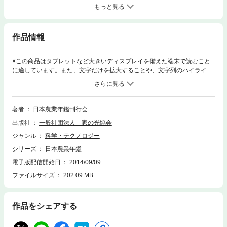
もっと見る
作品情報
※この商品はタブレットなど大きいディスプレイを備えた端末で読むこと
に適しています。また、文字だけを拡大することや、文字列のハイライ
ト、検索、辞書の参照、引用などの機能が使用できません。統計情報はも
ちろん、農業に関する幅広い情報を網羅した日本で唯一の農業総合年鑑。
1994年版より、『農業協同組合年鑑』と統合してリニューアル。
著者
日本農業年鑑刊行会
出版社
一般社団法人 家の光協会
ジャンル
科学・テクノロジー
シリーズ
日本農業年鑑
電子版配信開始日
2014/09/09
ファイルサイズ
202.09 MB
作品をシェアする