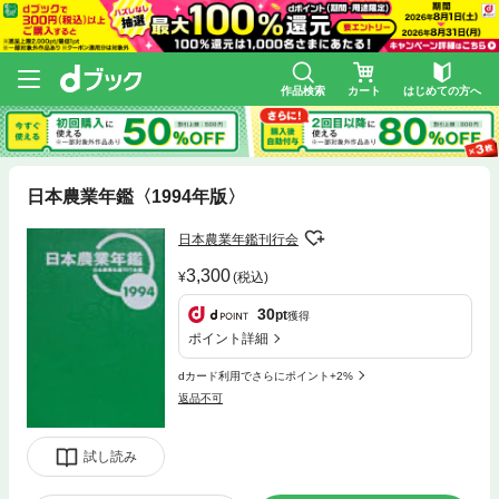
作品検索
カート
はじめての方へ
日本農業年鑑〈1994年版〉
日本農業年鑑刊行会
3,300
(税込)
30
pt
獲得
ポイント詳細
dカード利用でさらにポイント+2%
返品不可
試し読み