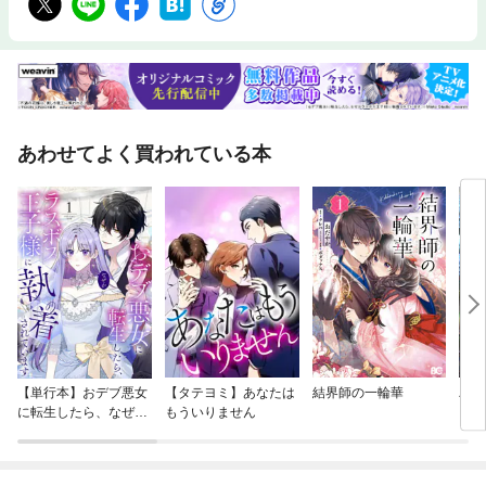
あわせてよく買われている本
【単行本】おデブ悪女
【タテヨミ】あなたは
結界師の一輪華
バッ
に転生したら、なぜか
もういりません
ロイ
ラスボス王子様に執着
今世
されています
りが
てく