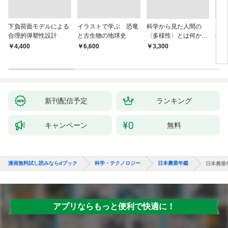
下負荷面モデルによる
イラストで学ぶ 恐竜
科学から見た人間の
ヤマ
合理的弾塑性設計
と古生物の地球史
〈多様性〉とは何か―
べて
―遺伝科学と疑似科学
￥4,400
￥6,600
￥3,300
￥1,
新刊配信予定
ランキング
キャンペーン
無料
漫画無料試し読みならdブック
科学・テクノロジー
日本農業年鑑
日本農業
アプリならもっと便利で快適に！