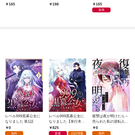
は一途すぎる社長１
同僚は甘くてズルい男
165
165
198
１
新着
レベル999黒幕公女に
レベル999黒幕公女に
復讐は夜が明けたら～
なりました 第1話
なりました【単行本
売られた私の逆転人生
版】 1巻
(1)
0
825
0
無料
新着
試読増量
無料