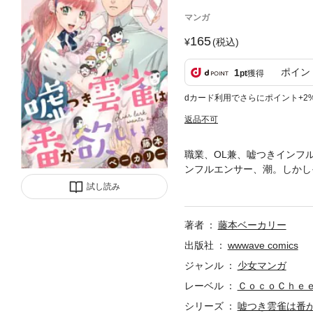
マンガ
165
(税込)
ポイン
1
pt
獲得
dカード利用でさらにポイント+2
返品不可
職業、OL兼、嘘つきインフ
ンフルエンサー、潮。しかし
っているだけなのだった。そ
試し読み
ってもないチャンス！仕事と
る人物ばかりで…恋愛初心者
著者
藤本ベーカリー
出版社
wwwave comics
ジャンル
少女マンガ
レーベル
ＣｏｃｏＣｈｅ
シリーズ
嘘つき雲雀は番