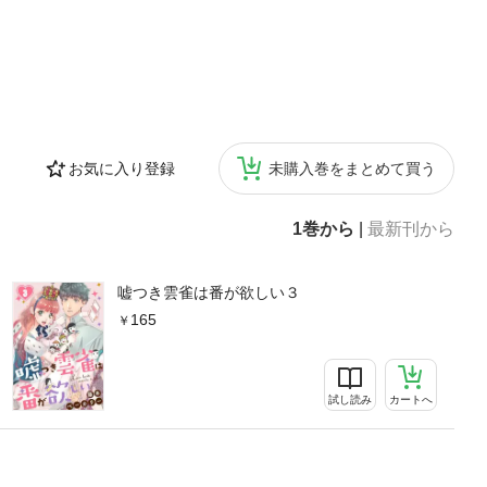
お気に入り登録
未購入巻をまとめて買う
1巻から
|
最新刊から
嘘つき雲雀は番が欲しい３
165
試し読み
カートへ