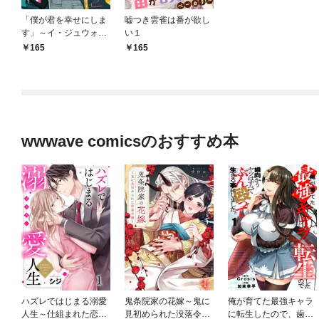
「僕が君を幸せにしま
嘘つき雲雀は番が欲し
す」～イ・ジュウォン
い１
社長は愛を誓う１
165
165
wwwave comicsのおすすめ本
ハズレではじまる溺愛
鬼条院家の花嫁～鬼に
俺が育てた最強キャラ
人生～仕組まれた恋の
見初められた没落令嬢
に転生したので、歯向