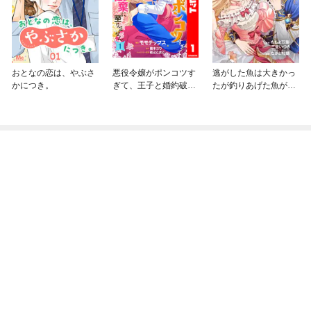
おとなの恋は、やぶさ
悪役令嬢がポンコツす
逃がした魚は大きかっ
かにつき。
ぎて、王子と婚約破棄
たが釣りあげた魚が大
に至りません
きすぎた件（コミッ
ク）【分冊版】