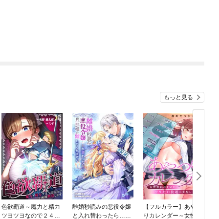
もっと見る
色欲覇道～魔力と精力
離婚秒読みの悪役令嬢
【フルカラー】あやつ
ツヨツヨなので２４時
と入れ替わったら…旦
りカレンダー～女性社