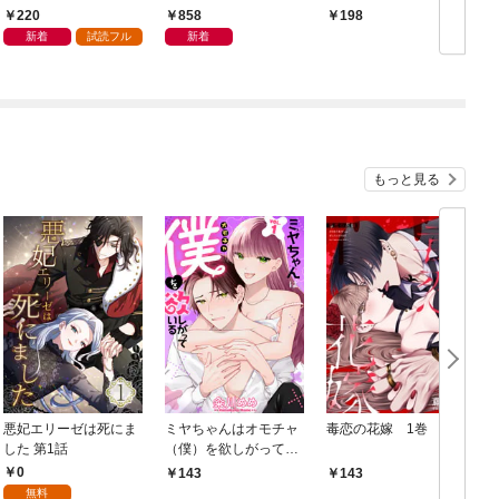
間無双します～１
那様が離してくれませ
員の予定をヤリたい放
220
858
198
ん！？【単行本版】
題に支配します１
新着
試読フル
新着
【電子限定】
もっと見る
悪妃エリーゼは死にま
ミヤちゃんはオモチャ
毒恋の花嫁 1巻
した 第1話
（僕）を欲しがってい
る 1巻
0
143
143
無料