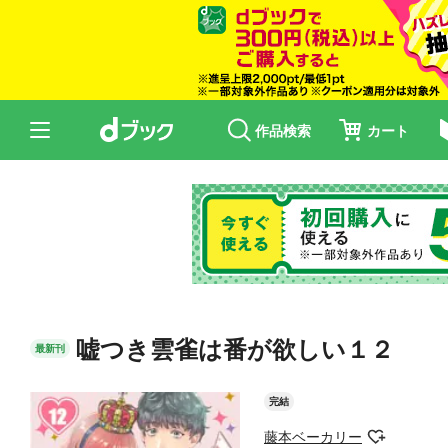
作品検索
カート
嘘つき雲雀は番が欲しい１２
最新刊
完結
藤本ベーカリー