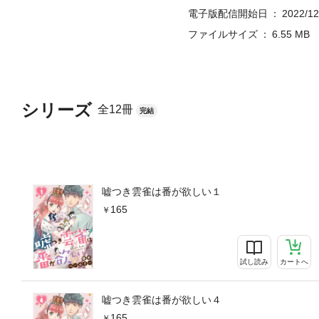
電子版配信開始日
2022/12
ファイルサイズ
6.55 MB
シリーズ
全12冊
完結
嘘つき雲雀は番が欲しい１
165
試し読み
カートへ
嘘つき雲雀は番が欲しい４
165