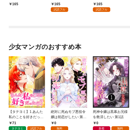
相手はハイスぺ社長１
～１
かうヤツはすべてぶん
165
165
165
殴って生きる事にしま
試読フル
試読フル
した。１
少女マンガのおすすめ本
【タテヨミ】1.あんた
絶対に死ぬモブ悪役令
死神令嬢は黒幕お兄様
私のことを好きだった
嬢は初恋がしたい 第1
を救済したい 第1話
の？
話
71
0
0
タテヨミ
試読フル
無料
新着
無料