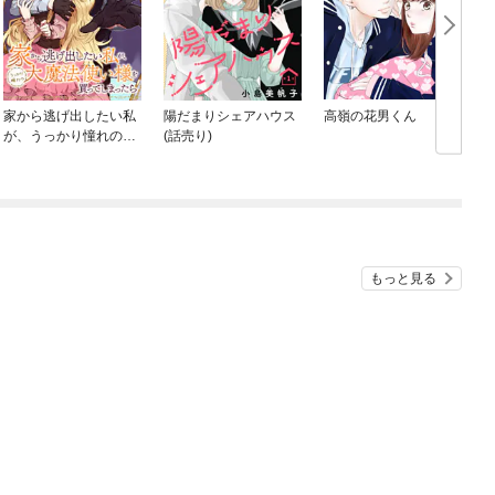
家から逃げ出したい私
陽だまりシェアハウス
高嶺の花男くん
が、うっかり憧れの大
(話売り)
魔法使い様を買ってし
まったら（コミック）
【分冊版】
もっと見る