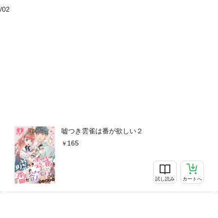
/02
嘘つき雲雀は番が欲しい２
165
試し読み
カートへ