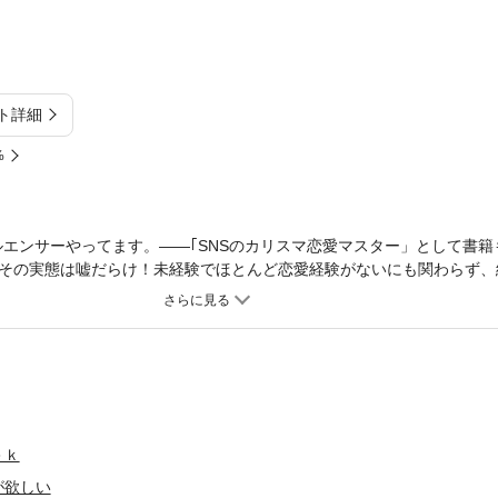
ト詳細
%
ルエンサーやってます。――｢SNSのカリスマ恋愛マスター」として書籍
その実態は嘘だらけ！未経験でほとんど恋愛経験がないにも関わらず、
んなある日、婚活サービス会社から「お見合い」レポートの依頼が舞い
はいえ、絶対に相手を見つけてみせる！しかし、出会う男たちはみんな
・潮は無事に結婚相手をGETできるのか!?
ｅｋ
が欲しい