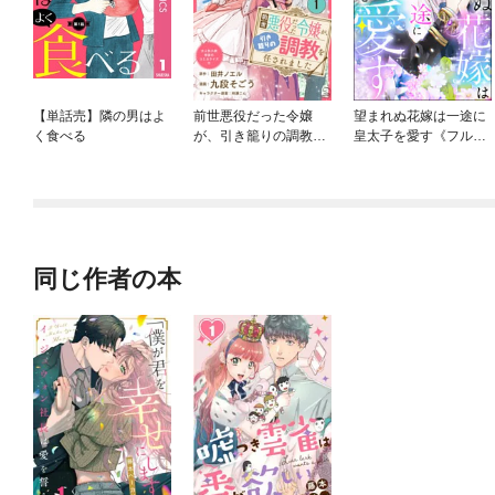
【単話売】隣の男はよ
前世悪役だった令嬢
望まれぬ花嫁は一途に
く食べる
が、引き籠りの調教を
皇太子を愛す《フルカ
任されました（単話
ラー》（分冊版）
版）
同じ作者の本