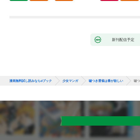
新刊配信予定
漫画無料試し読みならdブック
少女マンガ
嘘つき雲雀は番が欲しい
嘘つ