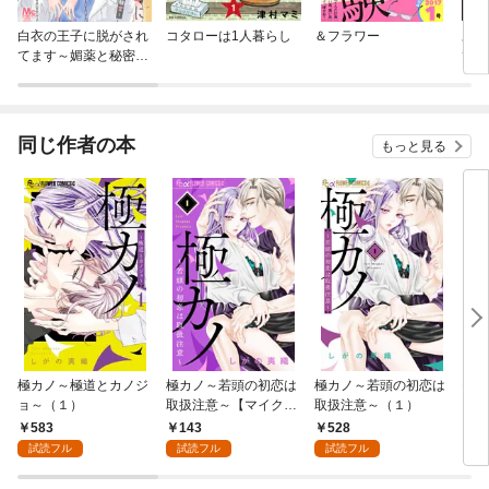
白衣の王子に脱がされ
コタローは1人暮らし
＆フラワー
あな
てます～媚薬と秘密の
ても
実験室～
同じ作者の本
もっと見る
極カノ～極道とカノジ
極カノ～若頭の初恋は
極カノ～若頭の初恋は
モバ
ョ～（１）
取扱注意～【マイク
取扱注意～（１）
ロ】（１）
583
143
528
2
試読フル
試読フル
試読フル