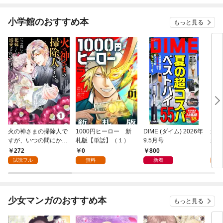
小学館のおすすめ本
もっと見る
火の神さまの掃除人で
1000円ヒーロー 新
DIME (ダイム) 2026年
追放
すが、いつの間にか花
札版【単話】（１）
9.5月号
かつ
嫁として溺愛されてい
まへ
272
0
800
1
ます【単話】（１）
れで
試読フル
無料
新着
試
（１
少女マンガのおすすめ本
もっと見る