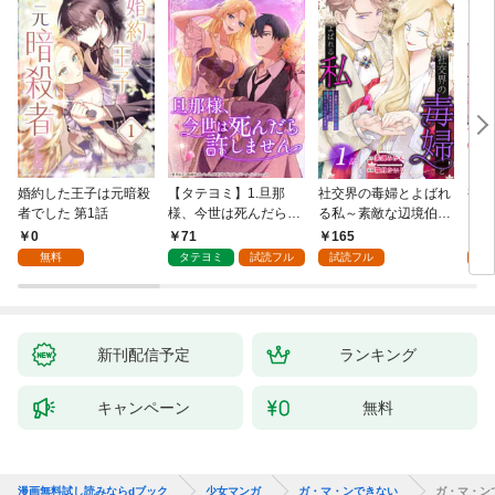
婚約した王子は元暗殺
【タテヨミ】1.旦那
社交界の毒婦とよばれ
視線
者でした 第1話
様、今世は死んだら許
る私～素敵な辺境伯令
る 1
しません
息に腕を折られたの
0
71
165
1
で、責任とってもらい
無料
タテヨミ
試読フル
試読フル
試
ます～［ばら売り］
第1話
新刊配信予定
ランキング
キャンペーン
無料
漫画無料試し読みならdブック
少女マンガ
ガ・マ・ンできない
ガ・マ・ン