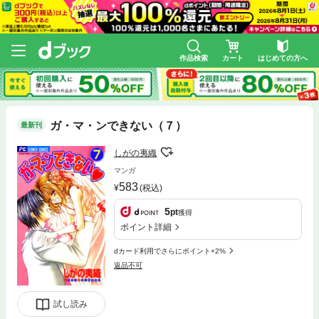
作品検索
カート
はじめての方へ
ガ・マ・ンできない（７）
最新刊
しがの夷織
マンガ
583
(税込)
5
pt
獲得
ポイント詳細
dカード利用でさらにポイント+2%
返品不可
試し読み