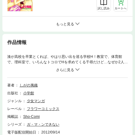
試し読み
カートへ
もっと見る
作品情報
湊が高校を卒業とくれば、やはり思い出を巡る学校H！教室で、体育館
で、理科室で、いろんなトコロでHを求めてくる千尋だけど…なぜか2人が
出会った場所・保健室だけは避けているようで…！？大人気ラブストーリ
ーの史上最高にハッピーな完結編！！
著者
しがの夷織
出版社
小学館
ジャンル
少女マンガ
レーベル
フラワーコミックス
掲載誌
Sho-Comi
シリーズ
ガ・マ・ンできない
電子版配信開始日
2012/09/14