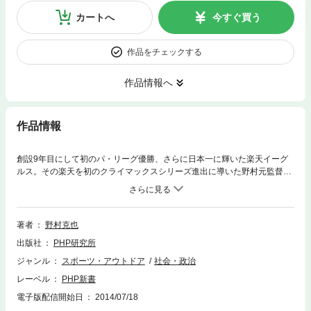
カートへ
今すぐ買う
作品をチェックする
作品情報へ
作品情報
創設9年目にして初のパ・リーグ優勝、さらに日本一に輝いた楽天イーグ
ルス。その楽天を初のクライマックスシリーズ進出に導いた野村元監督
が、楽天の勝因を分析する。24勝0敗の田中投手については、プロ野球史
上最高の投手の呼び声も高い稲尾和久に達した部分はあると認める一方
で、稲尾に及ばない要素があることも指摘。さらに日本シリーズにおける
嶋（楽天）と阿部（巨人）の違いが「意思疎通能力」にあったと看破す
著者
野村克也
る。定評ある試合評論「ノムラの考え」(2013年)と新たに書き下ろし評論
出版社
PHP研究所
を収録。バレンティンの記録更新や宮本慎也の引退も取り上げる。
ジャンル
スポーツ・アウトドア
社会・政治
レーベル
PHP新書
電子版配信開始日
2014/07/18