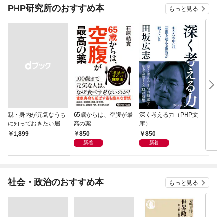
PHP研究所のおすすめ本
もっと見る
親・身内が元気なうち
65歳からは、空腹が最
深く考える力（PHP文
20
に知っておきたい届
高の薬
庫）
界史
出・手続きの準備（き
850
850
1,
￥1,899
ずな出版）
新着
新着
社会・政治のおすすめ本
もっと見る