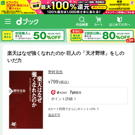
作品検索
カート
はじめての方へ
楽天はなぜ強くなれたのか 巨人の「天才野球」をしの
いだ力
野村克也
799
(税込)
7
pt
獲得
ポイント詳細
dカード利用でさらにポイント+2%
返品不可