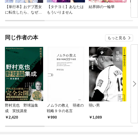
【単行本】おデブ悪女
【タテヨミ】あなたは
結界師の一輪華
バッ
に転生したら、なぜか
もういりません
ロイ
ラスボス王子様に執着
今世
されています
りが
てく
OMI
同じ作者の本
もっと見る
野村克也 野球論集
ノムラの教え 弱者の
弱い男
負け
成 実技講座
戦略９９の名言
2,420
990
1,089
1,