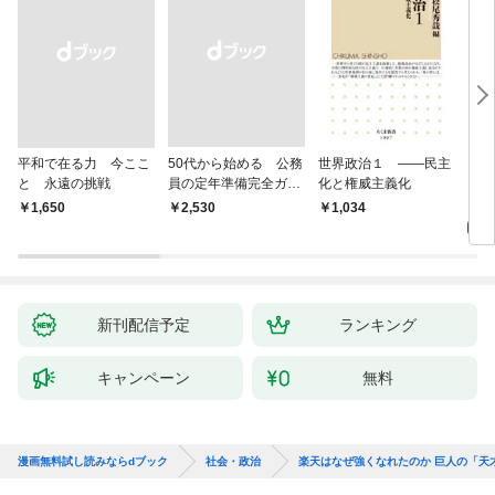
平和で在る力 今ここ
50代から始める 公務
世界政治１ ――民主
「力
と 永遠の挑戦
員の定年準備完全ガイ
化と権威主義化
く 
ド
1,
￥1,650
￥2,530
1,034
新刊配信予定
ランキング
キャンペーン
無料
漫画無料試し読みならdブック
社会・政治
楽天はなぜ強くなれたのか 巨人の「天