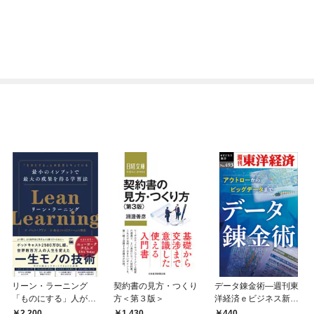
リーン・ラーニング
契約書の見方・つくり
データ錬金術―週刊東
「ものにする」人が自
方＜第３版＞
洋経済ｅビジネス新書
然とやっている 最小の
Ｎo.493
2,200
1,430
440