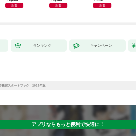
インプットで最大の成
新着
新着
新着
果を得る学習法
ランキング
キャンペーン
投資スタートブック 2022年版
アプリならもっと便利で快適に！