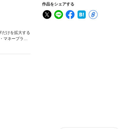
作品をシェアする
字だけを拡大する
・マネープラン
情報収集や見方
。目次【基本編】
て３：どんな金
制について【制