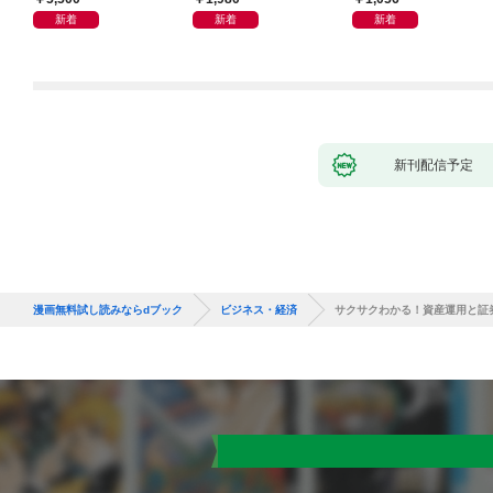
新着
新着
新着
新刊配信予定
漫画無料試し読みならdブック
ビジネス・経済
サクサクわかる！資産運用と証券