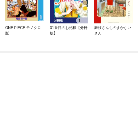
ONE PIECE モノクロ
31番目のお妃様【分冊
舞妓さんちのまかない
版
版】
さん