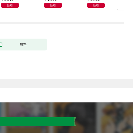
株式会社【株主総会・
邦船社トップに聞く
新着
新着
新着
取締役会・監査役会】
の議事録・登記の手続
きと書式サンプル集
無料