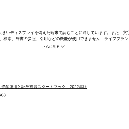
大きいディスプレイを備えた端末で読むことに適しています。また、文
、検索、辞書の参照、引用などの機能が使用できません。ライフプラン
あたっての心構え、株式・投資信託・債券の各種商品の特徴、具体的な
みたてNISA・ジュニアNISAについて解説する初心者向けの入門書です
すること？２：自分の状況とリスクの軽減「長期・積立・分散」につい
株式／債券／投資信託【実践編】取引口座の開設と取引の流れ／各種税
ISA・ジュニアNISA／確定拠出年金
資産運用と証券投資スタートブック 2022年版
/08