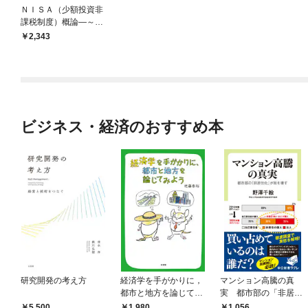
ＮＩＳＡ（少額投資非
課税制度）概論―～誕
生背景から今後の改善
2,343
まで、この１冊でわか
る～
ビジネス・経済のおすすめ本
研究開発の考え方
経済学を手がかりに，
マンション高騰の真
都市と地方を論じてみ
実 都市部の「非居住
よう
化」が街を壊す
5,500
1,980
1,056