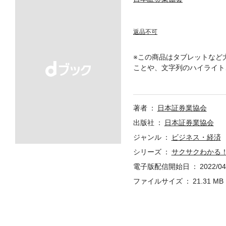
返品不可
※この商品はタブレットなど
ことや、文字列のハイライト
の大切さや証券投資を行うに
などの基本知識、NISA・つ
１：「資産運用」って、何を
著者
日本証券業協会
融商品があるの？【応用編】
度編】一般NISA・つみたてN
出版社
日本証券業協会
ジャンル
ビジネス・経済
シリーズ
サクサクわかる！
電子版配信開始日
2022/04
ファイルサイズ
21.31 MB