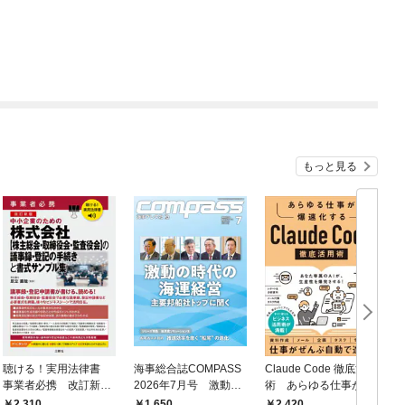
もっと見る
聴ける！実用法律書
海事総合誌COMPASS
Claude Code 徹底活用
事業者必携 改訂新
2026年7月号 激動の
術 あらゆる仕事が爆
版 中小企業のための
時代の海運経営 主要
速化する
2,310
1,650
2,420