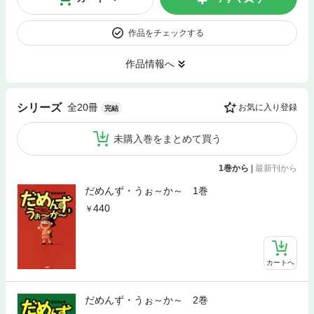
作品をチェックする
作品情報へ
全20冊
シリーズ
お気に入り登録
完結
未購入巻をまとめて買う
1巻から
|
最新刊から
だめんず・うぉ～か～ 1巻
440
カートへ
だめんず・うぉ～か～ 2巻