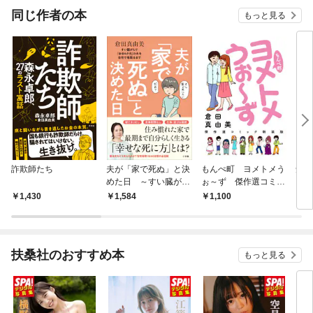
同じ作者の本
もっと見る
詐欺師たち
夫が「家で死ぬ」と決
もんぺ町 ヨメトメう
知っ
めた日 ～すい臓がん
ぉ～ず 傑作選コミッ
で「余命６か月」の夫
ク新装版
1,430
1,584
1,100
1,
を自宅で看取るまで～
扶桑社のおすすめ本
もっと見る