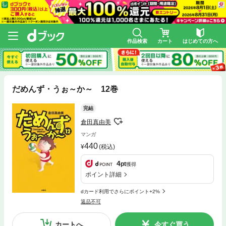
作品検索
カート
はじめての方へ
だめんず・うぉ～か～ 12巻
完結
倉田真由美
マンガ
440
(税込)
4
pt
獲得
ポイント詳細
dカード利用でさらにポイント+2%
返品不可
カートへ
今すぐ買う