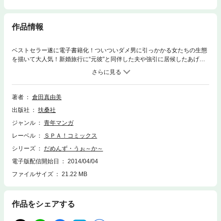
作品情報
ベストセラー遂に電子書籍化！ついついダメ男に引っかかる女たちの生態
を描いて大人気！新婚旅行に“元彼”と同伴した夫や強引に居候したあげ
く、家の中をメチャクチャにした男など十人十色のだめんずが登場。
著者
倉田真由美
出版社
扶桑社
ジャンル
青年マンガ
レーベル
ＳＰＡ！コミックス
シリーズ
だめんず・うぉ～か～
電子版配信開始日
2014/04/04
ファイルサイズ
21.22 MB
作品をシェアする