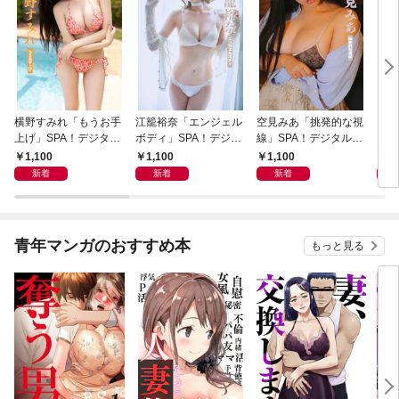
横野すみれ「もうお手
江籠裕奈「エンジェル
空見みあ「挑発的な視
アイ
上げ」SPA！デジタル
ボディ」SPA！デジタ
線」SPA！デジタル写
と“
写真集
ル写真集
真集
自分
1,100
1,100
1,100
1,
の5
新着
新着
新着
青年マンガのおすすめ本
もっと見る