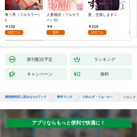
奪う男（フルカラー）
人妻物語（フルカラ
妻、交換します１
ごめ
1
ー）01
ない
132
0
214
1
試読フル
無料
試読フル
試
新刊配信予定
ランキング
キャンペーン
無料
漫画無料試し読みならdブック
青年マンガ
だめんず・うぉ～か～
だめんず
アプリならもっと便利で快適に！