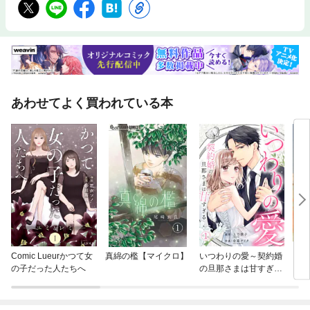
あわせてよく買われている本
Comic Lueurかつて女
真綿の檻【マイクロ】
いつわりの愛～契約婚
ピュ
の子だった人たちへ
の旦那さまは甘すぎる
ー 
～