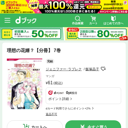
作品検索
カート
はじめての方へ
理想の花婿？【分冊】 7巻
完結
ジェニファー･ラブレク
飯塚晶子
マンガ
61
(税込)
0
pt
獲得
ポイント詳細
dカード利用でさらにポイント+2%
返品不可
カートへ
今すぐ買う