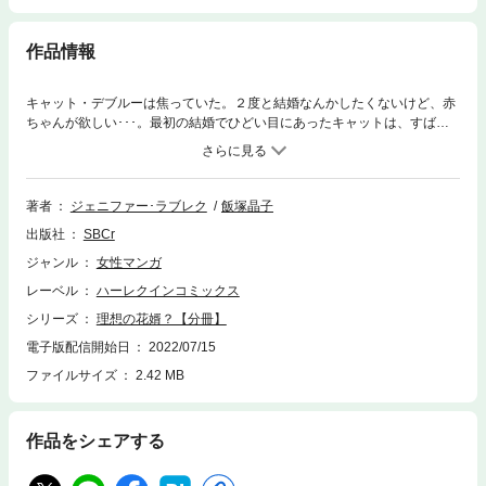
作品情報
キャット・デブルーは焦っていた。２度と結婚なんかしたくないけど、赤
ちゃんが欲しい･･･。最初の結婚でひどい目にあったキャットは、すばら
しい遺伝子を提供してくれる一時的な夫を求めていた。そこで友人が紹介
してくれたのが有能弁護士、アンドルー・ウインスロップⅢ世。彼も今す
ぐ結婚しなくてはならない事情があるという。さっそく合理的な契約を取
り交わして結婚式を挙げることにするが･･･。なんですって！ アツアツの
著者
ジェニファー･ラブレク
飯塚晶子
新婚夫婦を演じなければならないの！？
出版社
SBCr
ジャンル
女性マンガ
レーベル
ハーレクインコミックス
シリーズ
理想の花婿？【分冊】
電子版配信開始日
2022/07/15
ファイルサイズ
2.42 MB
作品をシェアする