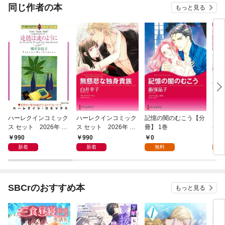
同じ作者の本
もっと見る
ハーレクインコミック
ハーレクインコミック
記憶の闇のむこう【分
ボス
ス セット 2026年 vo
ス セット 2026年 vo
冊】 1巻
冊】
l.953
l.946
990
990
0
0
新着
新着
無料
SBCrのおすすめ本
もっと見る