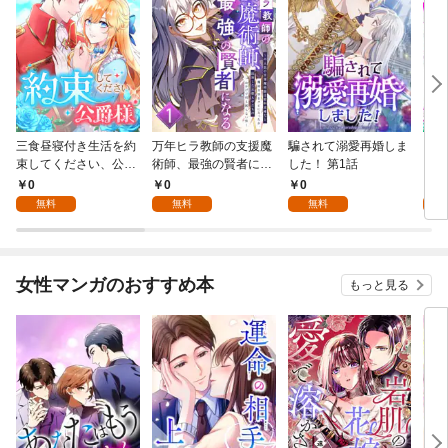
三食昼寝付き生活を約
万年ヒラ教師の支援魔
騙されて溺愛再婚しま
ヒト
束してください、公爵
術師、最強の賢者にな
した！ 第1話
様 1話
る～不人気の支援魔術
0
0
0
0
師は給料泥棒だと魔術
無料
無料
無料
大学をクビになった
が、出世した元教え子
たちのおかげで何も困
らない件～ 第1話
女性マンガのおすすめ本
もっと見る