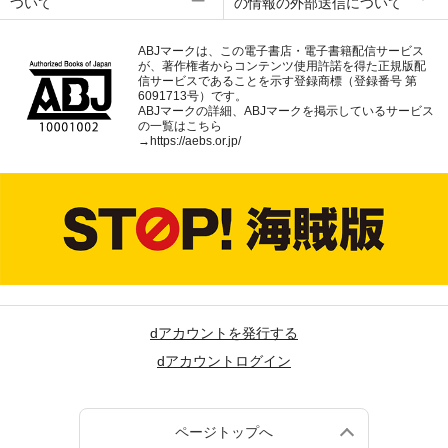
ついて
の情報の外部送信について
ABJマークは、この電子書店・電子書籍配信サービス
が、著作権者からコンテンツ使用許諾を得た正規版配
信サービスであることを示す登録商標（登録番号 第
6091713号）です。
ABJマークの詳細、ABJマークを掲示しているサービス
の一覧はこちら
→
https://aebs.or.jp/
dアカウントを発行する
dアカウントログイン
ページトップへ