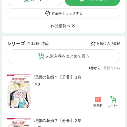
作品をチェックする
作品情報へ
全12冊
シリーズ
お気に入り登録
完結
未購入巻をまとめて買う
1巻から
|
最新刊から
理想の花婿？【分冊】 1巻
0
1冊無料
カートへ
理想の花婿？【分冊】 2巻