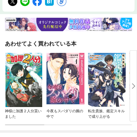
あわせてよく買われている本
神様に加護２人分貰い
今夜もスパダリの腕の
転生貴族、鑑定スキル
アン
ました
中で
で成り上がる