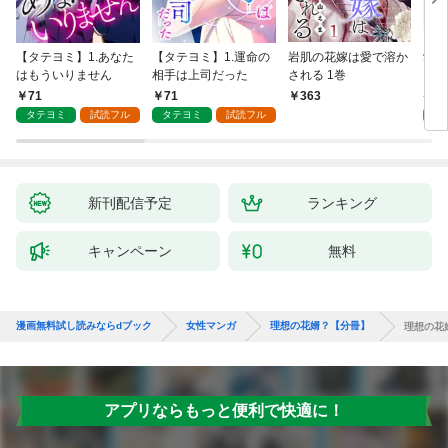
【タテヨミ】1.あなた
【タテヨミ】1.運命の
岩肌の花嫁は愛で溶か
愛し
はもういりません
相手は上司だった
される 1巻
い 
71
71
1
363
タテヨミ
試読フル
タテヨミ
試読フル
試
新刊配信予定
ランキング
キャンペーン
無料
漫画無料試し読みならdブック
女性マンガ
理想の花婿？【分冊】
理想の花
アプリならもっと便利で快適に！