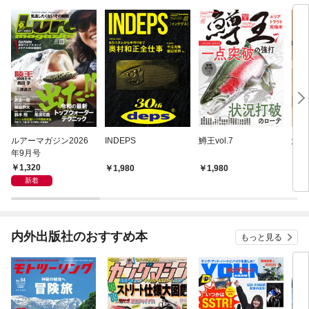
ルアーマガジン2026
INDEPS
鱒王vol.7
鱒王v
年9月号
1,320
1,980
1,980
1,
新着
内外出版社のおすすめ本
もっと見る