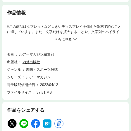
作品情報
※この商品はタブレットなど大きいディスプレイを備えた端末で読むこと
に適しています。また、文字だけを拡大することや、文字列のハイライ
ト、検索、辞書の参照、引用などの機能が使用できません。ルアーマガジ
ン2017年4月号【CONTENTS】川村光大郎独立。情熱の矛先は――。奥
田学in琵琶湖（滋賀県）世界記録更新について いま語れること……馬場拓
也＆加木屋守In北浦水系（茨城・千葉県）センドウBros.新日本バス釣り場
著者
ルアーマガジン編集部
風土記ネバーマインド・ザ・ブラックバス～勝手にしやがれ～第20回 バ
出版社
内外出版社
ス管理釣り場in北関東ドラマチックハンター俺たちのレジェンド伝説第１
０１回ドラハンロッド入魂ツアー旅トリップ！ガレージニュース2017 Su
ジャンル
趣味・スポーツ雑誌
per Scoop!イマカツニュータックルスーパースクープ【前編】リアルファ
シリーズ
ルアーマガジン
イト２０１７ＪＢトップ５０・２０１７シーズンＳＰＥＣＩＡＬ変わりゆ
くルアー開発とトーナメントの関係LMスクープスペシャル流儀こんな感
電子版配信開始日
2022/04/12
じ いっかいめ：ピアスフックシリーズマスビギ！バスアングラーのため
ファイルサイズ
37.81 MB
のエリアトラウトお楽しみ研究所高田能史vol.2クランク＆バイブ投げ倒し
ゲーム！FISH on Instinct～S字系の進化論～Type:9 凝結The Road to Str
ong FishermanPattern.03 スピナーベイトの新たなる世界観ルアーのト
作品をシェアする
リセツ第21回 シャッド 講師：岡 友成バスビギ!!お題：リールメンテ