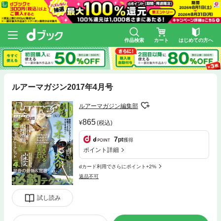
作品検索
カート
はじめての方へ
ルアーマガジン2017年4月号
ルアーマガジン編集部
865
(税込)
7
pt
獲得
ポイント詳細
dカード利用でさらにポイント+2%
返品不可
試し読み