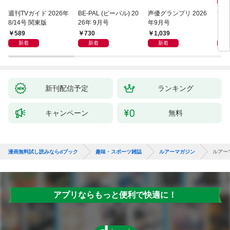
週刊TVガイド 2026年
BE-PAL (ビーパル) 20
声優グランプリ 2026
サラ
8/14号 関東版
26年 9月号
年9月号
589
730
1,039
6
新着
新着
新着
新刊配信予定
ランキング
キャンペーン
無料
漫画無料試し読みならdブック
趣味・スポーツ雑誌
ルアーマガジン
ルアー
アプリならもっと便利で快適に！