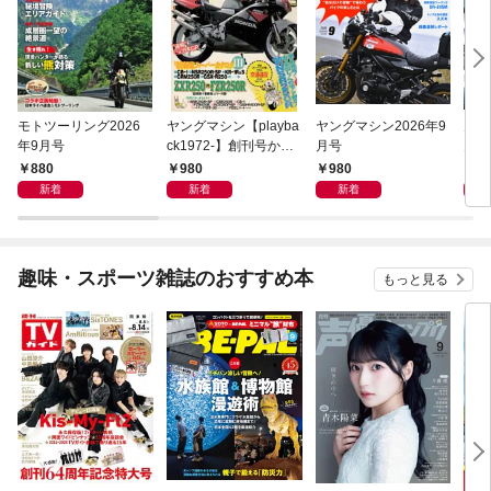
モトツーリング2026
ヤングマシン【playba
ヤングマシン2026年9
月刊
年9月号
ck1972-】創刊号から
月号
月号
振り返る昭和～平成の
880
980
980
1,
熱き時代 1989年5月号
新着
新着
新着
趣味・スポーツ雑誌のおすすめ本
もっと見る