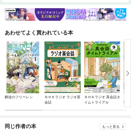
あわせてよく買われている本
葬送のフリーレン
ＮＨＫラジオ ラジオ英
ＮＨＫラジオ 英会話タ
My 
会話
イムトライアル
味し
同じ作者の本
もっと見る