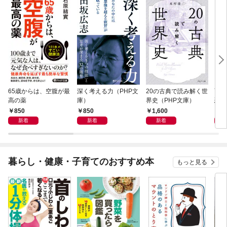
65歳からは、空腹が最
深く考える力（PHP文
20の古典で読み解く世
面白
高の薬
庫）
界史（PHP文庫）
恐竜
850
850
1,600
9
新着
新着
新着
暮らし・健康・子育てのおすすめ本
もっと見る