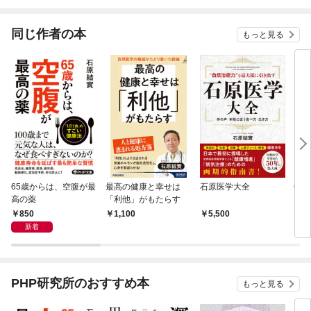
されています
りが
てく
OMI
同じ作者の本
もっと見る
65歳からは、空腹が最
最高の健康と幸せは
石原医学大全
65
高の薬
「利他」がもたらす
高の
850
1,100
5,500
1,
新着
PHP研究所のおすすめ本
もっと見る