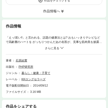
作品をチェックする
作品情報へ
作品情報
「えっ!若い!!」と言われる、話題の健康法とは? おもいッきりテレビなど
で高齢層のハートを がっちりつかんだあの名医が、見事な筋肉美を披露し
て、 老いない体と心を作る3つのシンプルな方法を伝授!!
著者
石原結實
出版社
PHP研究所
ジャンル
暮らし・健康・子育て
レーベル
KKロングセラーズ
電子版配信開始日
2014/09/12
ファイルサイズ
3.16 MB
作品をシェアする