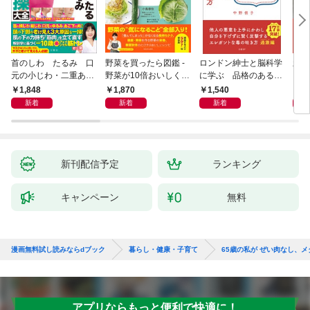
首のしわ たるみ 口
野菜を買ったら図鑑 -
ロンドン紳士と脳科学
新版
元の小じわ・二重あ
野菜が10倍おいしくな
に学ぶ 品格のあるマ
ご 何歳からでもここ
る保存法と64のレシピ
ウントのとり方
1,848
1,870
1,540
1,
まで若くなる！ 名医
-
新着
新着
新着
が教える最新１分体操
大全
新刊配信予定
ランキング
キャンペーン
無料
漫画無料試し読みならdブック
暮らし・健康・子育て
65歳の私が ぜい肉なし、
アプリならもっと便利で快適に！