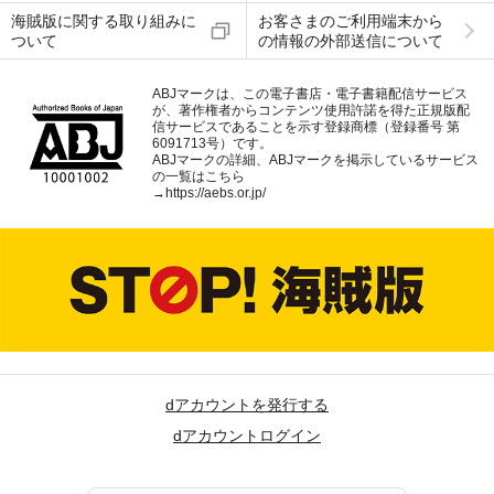
海賊版に関する取り組みに
お客さまのご利用端末から
ついて
の情報の外部送信について
ABJマークは、この電子書店・電子書籍配信サービス
が、著作権者からコンテンツ使用許諾を得た正規版配
信サービスであることを示す登録商標（登録番号 第
6091713号）です。
ABJマークの詳細、ABJマークを掲示しているサービス
の一覧はこちら
→
https://aebs.or.jp/
dアカウントを発行する
dアカウントログイン