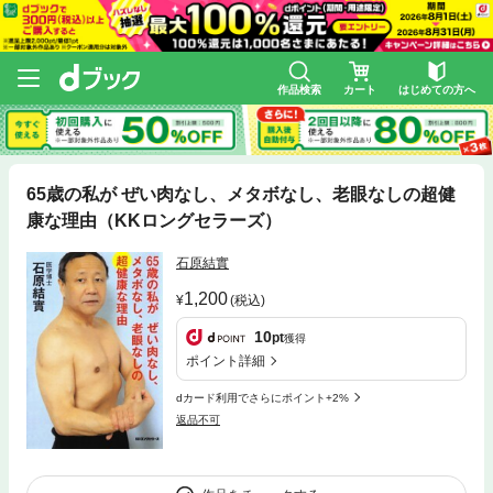
作品検索
カート
はじめての方へ
65歳の私が ぜい肉なし、メタボなし、老眼なしの超健
康な理由（KKロングセラーズ）
石原結實
1,200
(税込)
10
pt
獲得
ポイント詳細
dカード利用でさらにポイント+2%
返品不可