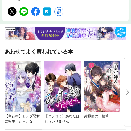
あわせてよく買われている本
【単行本】おデブ悪女
【タテヨミ】あなたは
結界師の一輪華
バッ
に転生したら、なぜか
もういりません
ロイ
ラスボス王子様に執着
今世