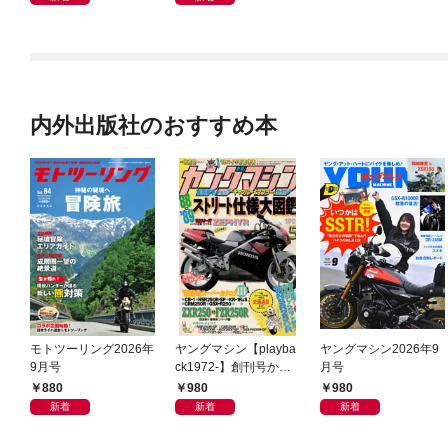
内外出版社のおすすめ本
モトツーリング2026年
ヤングマシン【playba
ヤングマシン2026年9
9月号
ck1972-】創刊号から
月号
振り返る昭和～平成の
880
980
980
熱き時代 1989年5月号
新着
新着
新着