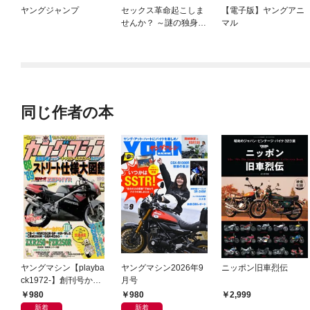
ヤングジャンプ
セックス革命起こしま
【電子版】ヤングアニ
せんか？ ～謎の独身貴
マル
族に彼氏宣言されまし
た～
同じ作者の本
ヤングマシン【playba
ヤングマシン2026年9
ニッポン旧車烈伝
ck1972-】創刊号から
月号
振り返る昭和～平成の
980
980
2,999
熱き時代 1989年5月号
新着
新着