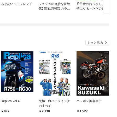
みせあいっこフレンド
ジョジョの奇妙な冒険
片田舎のおっさん、剣
第2部 戦闘潮流 カラー
聖になる～ただの田舎
版
の剣術師範だったの
に、大成した弟子たち
が俺を放ってくれない
件～(話売り)
もっと見る
Replica Vol.4
究極 白バイライテク
ニッポン神名車伝
のすべて
997
2,138
1,527