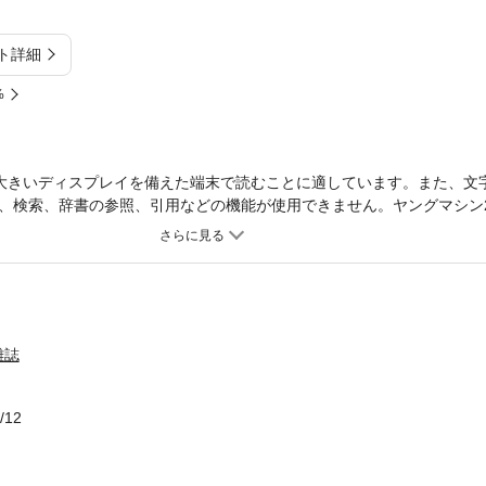
ト詳細
%
大きいディスプレイを備えた端末で読むことに適しています。また、文
、検索、辞書の参照、引用などの機能が使用できません。ヤングマシン2
ロナウイルスの脅威が去った後に訪れる未来を大予想！ スクープから単
を展開します。ホンダのV4スーパースポーツはどうなる!? ハブセンタ
ど、ヤングマシンにしかお届けできない超CGを御覧あれ。ほかにもカワサ
試乗記や750ターボ解説あり。冊子付録のワークマン快適コーデ術は保存
未来予想図鑑35車・内燃機関は最後の煌めき？・ホンダのV4が発進か・
マシンとは？・次のネオクラは’80’ｓ・スポーツツアラーはSSかSU
雑誌
-LAB (ADV150RALLY)602020NEW MODEL IMPRESSION・KAWA
MAX530・INDIAN FTR1200RALLY74新製品テスト TOUCH&TRY84
RECOMMEND CUSTOM PARTS別冊付録WORKMAN 快適コーデ術 
/12