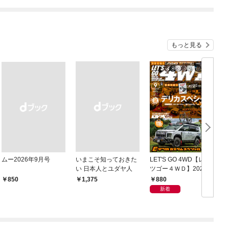
もっと見る
ムー2026年9月号
いまこそ知っておきた
LET'S GO 4WD【レッ
D
い 日本人とユダヤ人
ツゴー４ＷＤ】2026年
09月号
880
￥850
￥1,375
新着