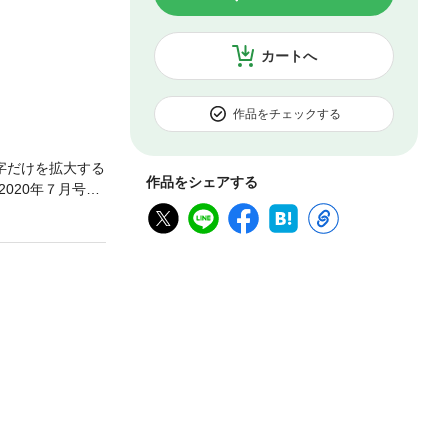
カートへ
作品をチェックする
字だけを拡大する
作品をシェアする
020年７月号ヤ
なる妄想まで織
ーステアリングの
キのスーパーチャ
版です！22新型
ミドルスーパース
Vか？・ひとつの
SAKI Z H2・Y
2020ニュータイヤ9
2020春夏