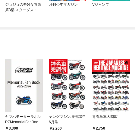
ジョジョの奇妙な冒険
月刊少年マガジン
Vジャンプ
第3部 スターダストク
ルセイダース カラー版
ヤマハモーターラボfor
ヤングマシン増刊23年
青春単車大図鑑
R7MemorialFanBook2
6月号
022-2024
3,300
2,200
2,750