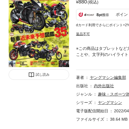
880
(税込)
ポイン
8
pt
獲得
dカード利用でさらにポイント+2
返品不可
※この商品はタブレットなど
ことや、文字列のハイライト
ングマシン7月号は、新型コ
り交ぜて35車の近未来予想図
ニーゴー4気筒!? などな
試し読み
著者
ヤングマシン編集部
ージドネイキッド「Z H2」
コロナとバイク界32新車近
出版社
内外出版社
ポーツは来る！・近未来の究極
ジャンル
趣味・スポーツ
エンジンで３度おいしい！Etc58YM
シリーズ
ヤングマシン
AMAHA TMAX560 VS T
2CUSTOM MACHINE97
電子版配信開始日
2022/04
ファイルサイズ
38.64 MB