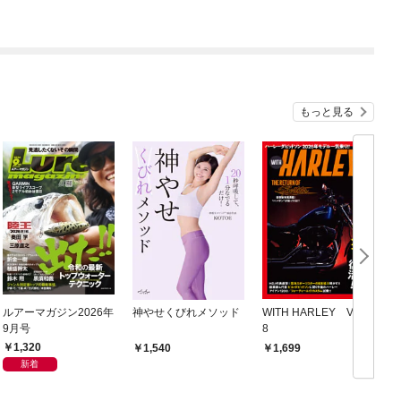
もっと見る
ルアーマガジン2026年
神やせくびれメソッド
WITH HARLEY Vol.2
モ
9月号
8
1,320
1,540
1,699
新着