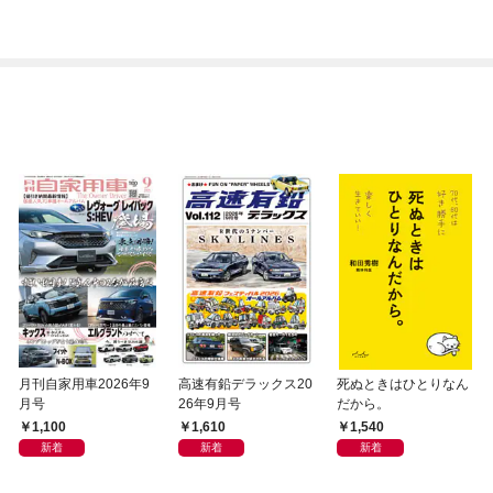
月刊自家用車2026年9
高速有鉛デラックス20
死ぬときはひとりなん
月号
26年9月号
だから。
1,100
1,610
1,540
新着
新着
新着