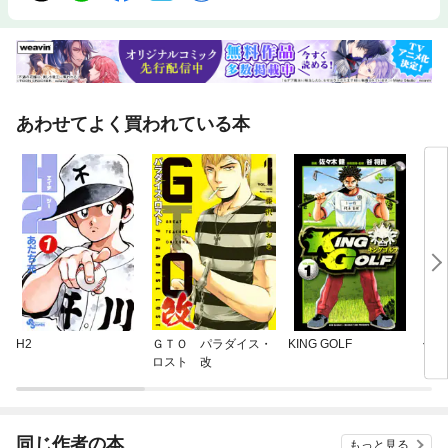
あわせてよく買われている本
H2
ＧＴＯ パラダイス・
KING GOLF
侵略
ロスト 改
同じ作者の本
もっと見る