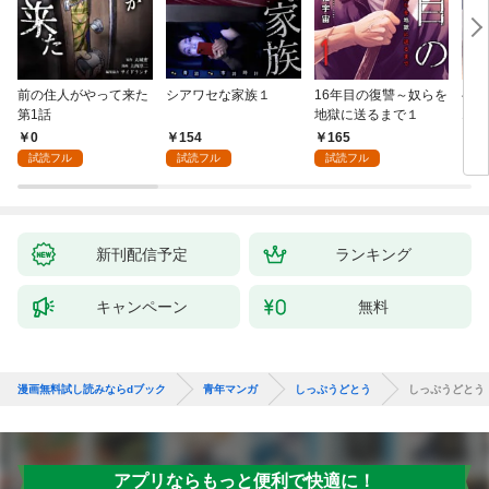
前の住人がやって来た
シアワセな家族１
16年目の復讐～奴らを
ベイ
第1話
地獄に送るまで１
エブ
版】
0
154
165
2
試読フル
試読フル
試読フル
新刊配信予定
ランキング
キャンペーン
無料
漫画無料試し読みならdブック
青年マンガ
しっぷうどとう
しっぷうどとう
アプリならもっと便利で快適に！