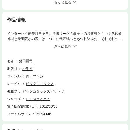
もっと見る
作品情報
インターハイ神奈川県予選。決勝リーグの事実上の決勝戦ともいえる佐倉
神城と天宝院との戦いは、ついに代表戦へともつれ込んだ。それぞれの代
表は天才・古橋と、限界の見えない成長力を持つ烈。彼は、仲間達の想い
を背に、再び奇跡を起こすべく、代表戦へ挑む。
著者
盛田賢司
出版社
小学館
ジャンル
青年マンガ
レーベル
ビッグコミックス
掲載誌
ビッグコミックスピリッツ
シリーズ
しっぷうどとう
電子版配信開始日
2012/10/18
ファイルサイズ
39.94 MB