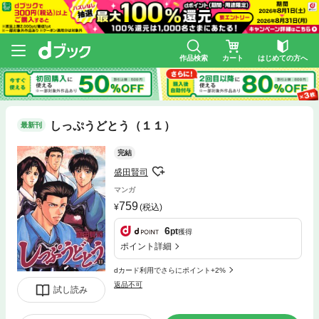
作品検索
カート
はじめての方へ
しっぷうどとう（１１）
最新刊
完結
盛田賢司
マンガ
759
(税込)
6
pt
獲得
ポイント詳細
dカード利用でさらにポイント+2%
返品不可
試し読み