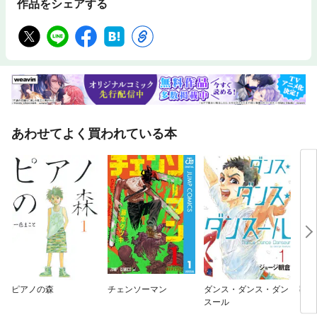
作品をシェアする
あわせてよく買われている本
ピアノの森
チェンソーマン
ダンス・ダンス・ダン
葬送
スール