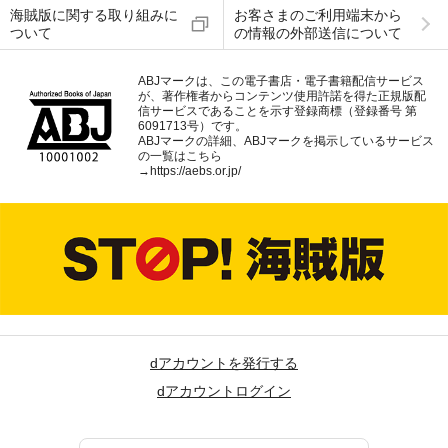
海賊版に関する取り組みに
お客さまのご利用端末から
ついて
の情報の外部送信について
ABJマークは、この電子書店・電子書籍配信サービス
が、著作権者からコンテンツ使用許諾を得た正規版配
信サービスであることを示す登録商標（登録番号 第
6091713号）です。
ABJマークの詳細、ABJマークを掲示しているサービス
の一覧はこちら
→
https://aebs.or.jp/
dアカウントを発行する
dアカウントログイン