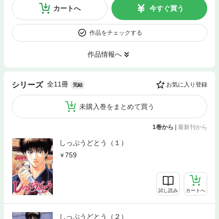
カートへ
今すぐ買う
作品をチェックする
作品情報へ
全11冊
シリーズ
お気に入り登録
完結
未購入巻をまとめて買う
1巻から
|
最新刊から
しっぷうどとう（１）
759
試し読み
カートへ
しっぷうどとう（２）