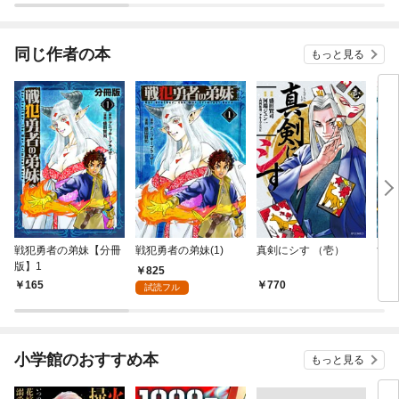
同じ作者の本
もっと見る
戦犯勇者の弟妹【分冊
戦犯勇者の弟妹(1)
真剣にシす （壱）
隻眼
版】1
825
165
770
7
試読フル
小学館のおすすめ本
もっと見る