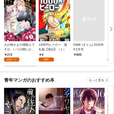
火の神さまの掃除人で
1000円ヒーロー 新
DIME (ダイム) 2026年
追放
すが、いつの間にか花
札版【単話】（１）
9.5月号
かつ
嫁として溺愛されてい
まへ
272
0
1
￥800
ます【単話】（１）
れで
試読フル
無料
試
（１
青年マンガのおすすめ本
もっと見る