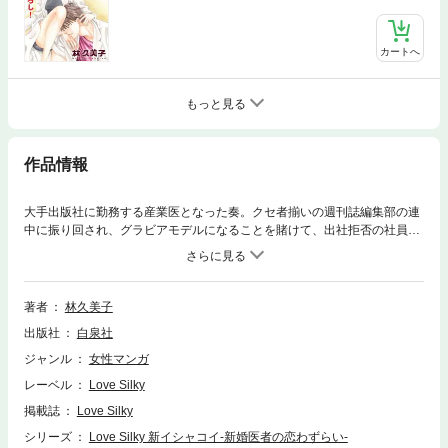
カートへ
もっと見る
作品情報
大手出版社に勤務する産業医となった奏。クセ者揃いの週刊誌編集部の連
中に振り回され、グラビアモデルになることを賭けて、出社拒否の社員の
家を訪ねることに…。セクハラしてくるのは、夫の伊吹だけではなかっ
た!?(42P)(この作品はウェブ・マガジン：Love Silky Vol.20に収録されて
います。重複購入にご注意ください。)
著者
林久美子
出版社
白泉社
ジャンル
女性マンガ
レーベル
Love Silky
掲載誌
Love Silky
シリーズ
Love Silky 新イシャコイ-新婚医者の恋わずらい-