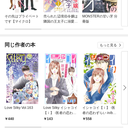
その先はプライベート
売られた辺境伯令嬢は
MONSTERの甘い牙 分
ウソ
です【マイクロ】
隣国の王太子に溺愛さ
冊版
れる
同じ作者の本
もっと見る
Love Silky Vol.163
Love Silky イシャコイ
イシャコイ【ｉ】 -医
イシ
【ｉ】 -医者の恋わず
者の恋わずらい in/bou
【お
らい in/bound- story01
nd- 1巻
き】
440
143
558
5