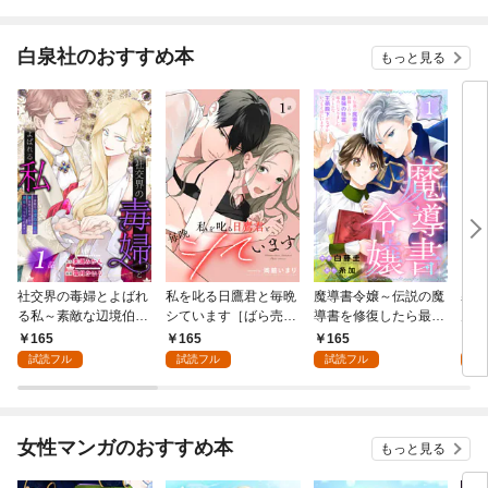
白泉社のおすすめ本
もっと見る
社交界の毒婦とよばれ
私を叱る日鷹君と毎晩
魔導書令嬢～伝説の魔
寡黙
る私～素敵な辺境伯令
シています［ばら売
導書を修復したら最強
力ゼ
息に腕を折られたの
り］ 第1話
の精霊が味方になりま
る～
165
165
165
1
で、責任とってもらい
した（クールな王弟殿
の声
試読フル
試読フル
試読フル
試
ます～［ばら売り］
下がなぜかいつもそば
～［
第1話
にいます）～［ばら売
01
り］ 第1話
女性マンガのおすすめ本
もっと見る