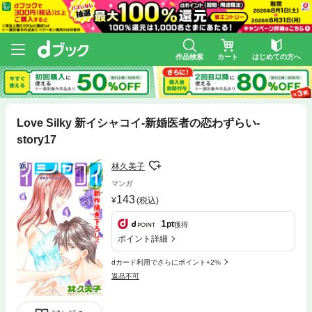
作品検索
カート
はじめての方へ
Love Silky 新イシャコイ-新婚医者の恋わずらい-
story17
林久美子
マンガ
143
(税込)
1
pt
獲得
ポイント詳細
dカード利用でさらにポイント+2%
返品不可