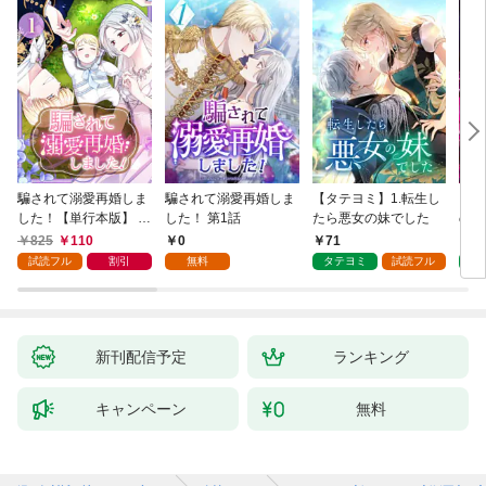
騙されて溺愛再婚しま
騙されて溺愛再婚しま
【タテヨミ】1.転生し
【タ
した！【単行本版】 1
した！ 第1話
たら悪女の妹でした
の私
巻
825
110
0
71
7
試読フル
割引
無料
タテヨミ
試読フル
タ
新刊配信予定
ランキング
キャンペーン
無料