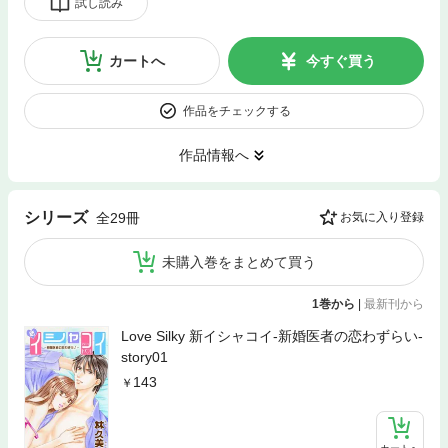
試し読み
カートへ
今すぐ買う
作品をチェックする
作品情報へ
シリーズ
全29冊
お気に入り登録
未購入巻をまとめて買う
1巻から
|
最新刊から
Love Silky 新イシャコイ-新婚医者の恋わずらい-
story01
143