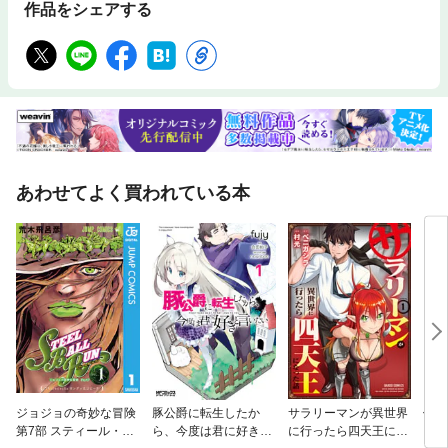
作品をシェアする
あわせてよく買われている本
ジョジョの奇妙な冒険
豚公爵に転生したか
サラリーマンが異世界
僕の
第7部 スティール・ボ
ら、今度は君に好きと
に行ったら四天王にな