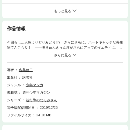
もっと見る
作品情報
今回も……人魚よりどりみどり!!!? さらにさらに、ハートキャッチな異生
物てんこもり！ ――胸きゅんきゅん度がさらにアップのイエティに、捕
食者の目でむろみさんを見るヤタガラス。そしてオス化（？）していくむ
ろみさん!!? ますます加速していくハートキャッチな異生物てんこもりの
世界は、一度ハマると、どっぷりつかって抜け出せません！
著者
名島啓二
出版社
講談社
ジャンル
少年マンガ
掲載誌
週刊少年マガジン
シリーズ
波打際のむろみさん
電子版配信開始日
2019/12/25
ファイルサイズ
24.18 MB