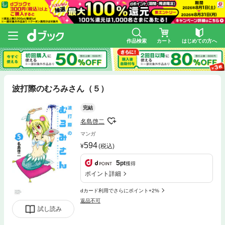
作品検索
カート
はじめての方へ
波打際のむろみさん（５）
完結
名島啓二
マンガ
594
(税込)
5
pt
獲得
ポイント詳細
dカード利用でさらにポイント+2%
返品不可
試し読み