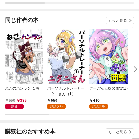
ール・ラン
言いたい
った話
同じ作者の本
もっと見る
ねこのハンラン １巻
パーソナルトレーナー
ごーごん母娘の団欒(1)
ちき
ニタニさん（1）
550
385
550
440
5
割引
試読フル
試読フル
講談社のおすすめ本
もっと見る