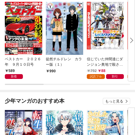
ベストカー ２０２６
徒然チルドレン カラ
信じていた仲間達にダ
魔女
年 ９月１０日号
ー版（１）
ンジョン奥地で殺され
かけたがギフト『無限
589
792
88
7
990
ガチャ』でレベル９９
新着
試読フル
割引
試
９９の仲間達を手に入
れて元パーティーメン
バーと世界に復讐＆
『ざまぁ！』します！
少年マンガのおすすめ本
もっと見る
（１）