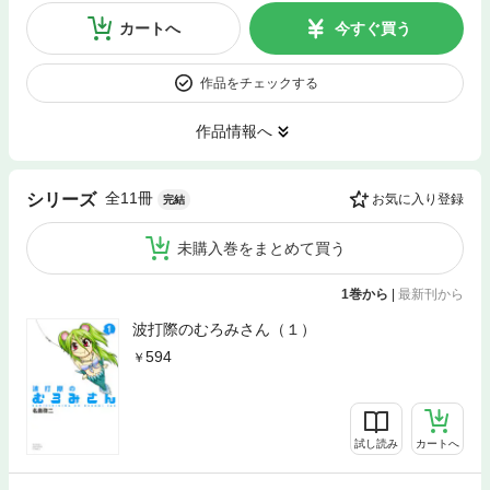
カートへ
今すぐ買う
作品をチェックする
作品情報へ
全11冊
シリーズ
お気に入り登録
完結
未購入巻をまとめて買う
1巻から
|
最新刊から
波打際のむろみさん（１）
594
試し読み
カートへ