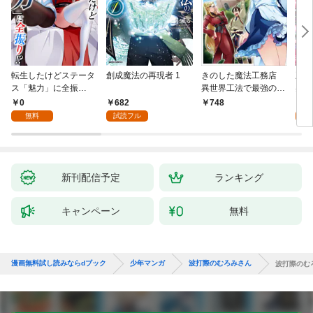
転生したけどステータ
創成魔法の再現者 1
きのした魔法工務店
王位
ス「魅力」に全振
異世界工法で最強の家
兆候
り！？(1)
づくりを（コミック）
入れ
0
682
0
748
１
る。
無料
試読フル
新刊配信予定
ランキング
キャンペーン
無料
漫画無料試し読みならdブック
少年マンガ
波打際のむろみさん
波打際のむ