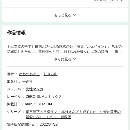
もっと見る
作品情報
十三支族の中でも最弱と謳われる鼠族の姫・瑞英（ルェイイン）。竜王の
花嫁探しのために、竜族領へと召し上げられた彼女には別の目的――獣族
最大の貯蔵量を誇る書庫に忍び込み、知識を得ること――があった。竜宮
入りしてから七日が経ったある日、書庫で一人読書を満喫していた瑞英は
見目麗しい竜族の男に出会う。「ようやく見つけたぞ」その言葉と共に口
づけをされたことから、瑞英の未来は大きく変わっていくことになり―
著者
かわのあきこ
しきみ彰
―？ 「小説家になろう」発！ 賢いだけが取り柄の最弱鼠姫×最強一途な
出版社
一迅社
竜王サマの溺愛ラブファンタジー!! 漫画内の告知等は過去のものとなり
ますので、ご注意ください。
ジャンル
女性マンガ
レーベル
ZERO-SUMコミックス
掲載誌
Comic ZERO-SUM
シリーズ
竜王陛下の逆鱗サマ ～本好きネズミ姫ですが、なぜか竜王の
最愛になりました～ 連載版
電子版配信開始日
2022/04/28