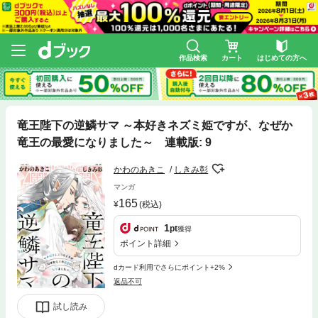
作品検索
カート
はじめての方へ
竜王陛下の逆鱗サマ ～本好きネズミ姫ですが、なぜか
竜王の最愛になりました～ 連載版: 9
かわのあきこ
しきみ彰
マンガ
165
(税込)
1
pt
獲得
ポイント詳細
dカード利用でさらにポイント+2%
返品不可
試し読み