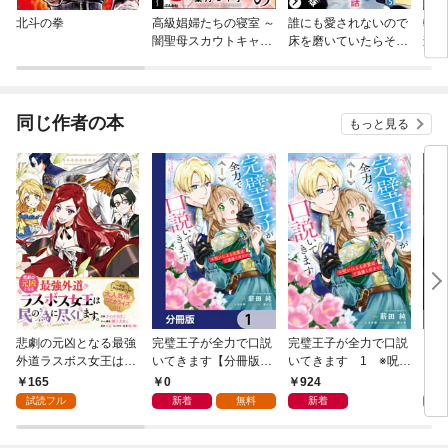
北斗の拳
高級娼婦たちの寝室 ～
誰にも愛されないので
転生
闇聖母スカウトキャラ
床を磨いていたらそこ
森の
バン～（分冊版）
が聖域化した令嬢の話
して
（コミック） 分冊版
る（
同じ作者の本
もっと見る
悲劇の元凶となる最強
完璧王子が全力で口説
完璧王子が全力で口説
【分
外道ラスボス女王は民
いてきます【分冊版】
いてきます 1 ※呪い
お嫁
の為に尽くします。 T
1
による求愛はご遠慮く
165
0
924
0
he Savior’s Pride
ださい
試読フル
新着
無料
新着
【連載版】: 1