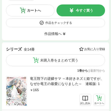
カートへ
今すぐ買う
作品をチェックする
作品情報へ
シリーズ
全14冊
お気に入り登録
未購入巻をまとめて買う
1巻から
|
最新刊から
竜王陛下の逆鱗サマ ～本好きネズミ姫ですが、
なぜか竜王の最愛になりました～ 連載版: 1
165
試し読み
カートへ