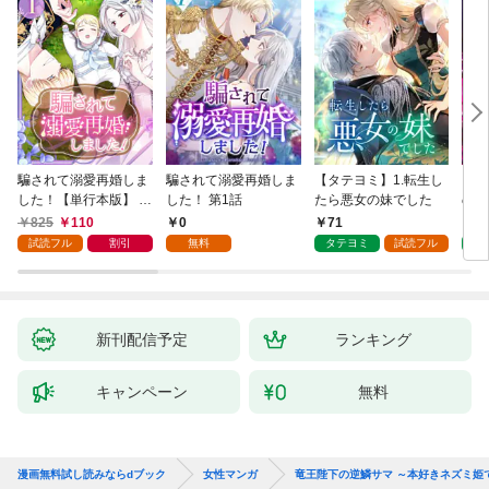
騙されて溺愛再婚しま
騙されて溺愛再婚しま
【タテヨミ】1.転生し
【タ
した！【単行本版】 1
した！ 第1話
たら悪女の妹でした
の私
巻
825
110
0
71
7
試読フル
割引
無料
タテヨミ
試読フル
タ
新刊配信予定
ランキング
キャンペーン
無料
漫画無料試し読みならdブック
女性マンガ
竜王陛下の逆鱗サマ ～本好きネズミ姫