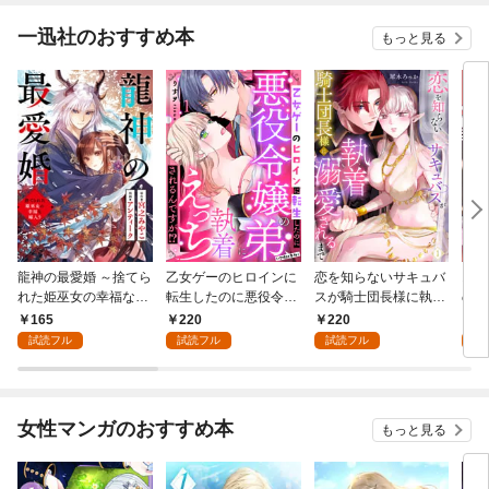
一迅社のおすすめ本
もっと見る
龍神の最愛婚 ～捨てら
乙女ゲーのヒロインに
恋を知らないサキュバ
お金
れた姫巫女の幸福な嫁
転生したのに悪役令嬢
スが騎士団長様に執着
の彼
入り～: 1
の弟（攻略対象外）に
溺愛されるまで: 1
い: 
165
220
220
1
執着えっちされるんで
試読フル
試読フル
試読フル
試
すが！？: 1
女性マンガのおすすめ本
もっと見る