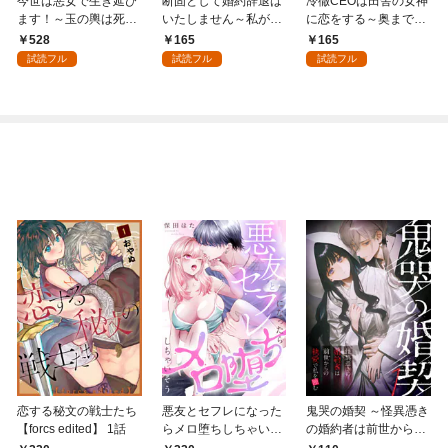
今世は悪女で生き延び
断固として婚約辞退は
冷徹CEOは田舎の女神
ます！～玉の輿は死亡
いたしません～私がヒ
に恋をする～奥まで溶
フラグなので、落ちこ
ロインです～ 1【電子
かす深い熱愛～ 1
528
165
165
ぼれを婿にします～
版特典付き】
試読フル
試読フル
試読フル
【合冊版】1
恋する秘文の戦士たち
悪友とセフレになった
鬼哭の婚契 ～怪異憑き
【forcs edited】 1話
らメロ堕ちしちゃいそ
の婚約者は前世からの
う(1)
執愛で私を蝕む～