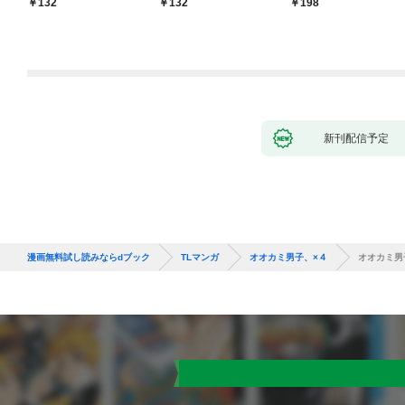
132
132
198
新刊配信予定
漫画無料試し読みならdブック
TLマンガ
オオカミ男子、×４
オオカミ男