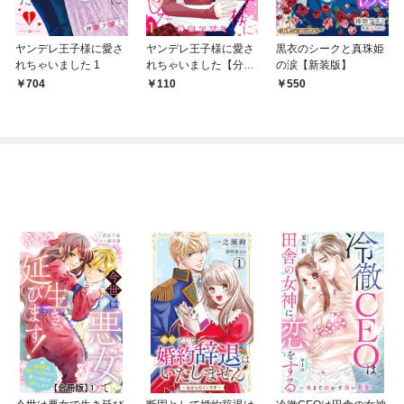
ヤンデレ王子様に愛さ
ヤンデレ王子様に愛さ
黒衣のシークと真珠姫
れちゃいました 1
れちゃいました【分冊
の涙【新装版】
版】1話
704
110
550