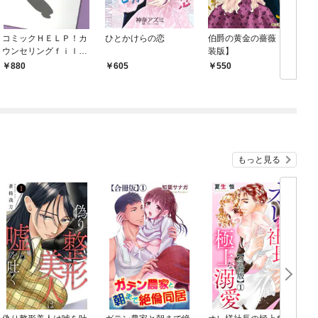
コミックＨＥＬＰ！カ
ひとかけらの恋
伯爵の黄金の薔薇【新
ウンセリングｆｉｌｅ
装版】
０１
880
605
550
もっと見る