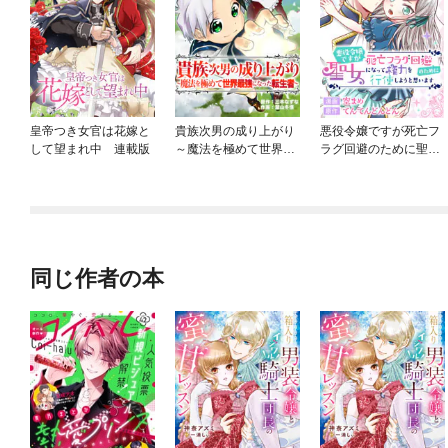
皇帝つき女官は花嫁と
貴族次男の成り上がり
悪役令嬢ですが死亡フ
して望まれ中 連載版
～魔法を極めて世界最
ラグ回避のために聖女
強になった転生者～
になって権力を行使し
ようと思います[ばら売
り]
同じ作者の本