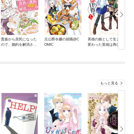
貴族から庶民になった
元公爵令嬢の就職@C
英雄の娘として生まれ
ので、婚約を解消され
OMIC
変わった英雄は再び英
ました！
雄を目指す
もっと見る