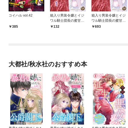
コイハル vol.42
箱入り男装令嬢とイジ
箱入り男装令嬢とイジ
ワル騎士団長の蜜甘レ
ワル騎士団長の蜜甘レ
ッスン【分冊版】1
ッスン
385
132
693
大都社/秋水社のおすすめ本