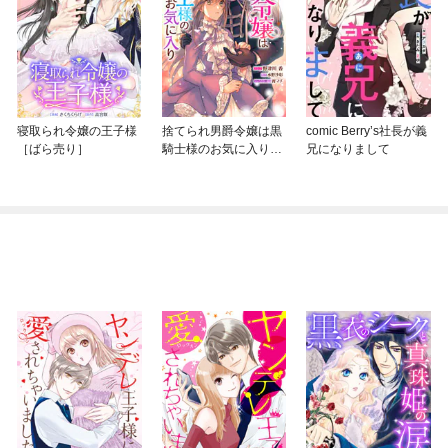
寝取られ令嬢の王子様
捨てられ男爵令嬢は黒
comic Berry’s社長が義
［ばら売り］
騎士様のお気に入り
兄になりまして
連載版