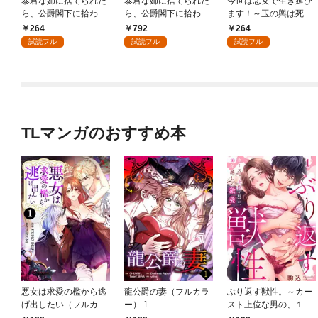
暴君な姉に捨てられた
暴君な姉に捨てられた
今世は悪女で生き延び
ら、公爵閣下に拾われ
ら、公爵閣下に拾われ
ます！～玉の輿は死亡
ました 1 美しき姉暴君
ました【合冊版】1
フラグなので、落ちこ
264
792
264
ジャクリーン【電子限
ぼれを婿にします～ 1
試読フル
試読フル
試読フル
定特典付き】
TLマンガのおすすめ本
悪女は求愛の檻から逃
龍公爵の妻（フルカラ
ぶり返す獣性。～カー
げ出したい（フルカラ
ー） 1
スト上位な男の、１０
ー） 1
年越しの激愛１