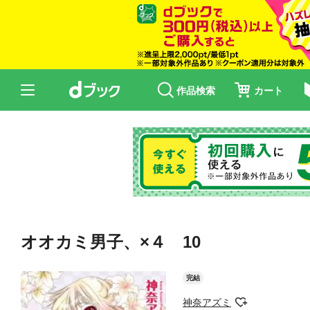
作品検索
カート
オオカミ男子、×４ 10
完結
神奈アズミ