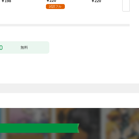
220
198
220
ミダラな魔法にかない
試読フル
ません！～(1)
【
無料