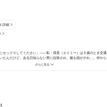
ト詳細
%
にセックスしてください」――私・瑛美（エイミー）は５歳のとき交通
いたんだけど、ある日知らない男に拉致され、服を脱がされ…。何やら
このお屋敷の亡くなった当主の遺言で、私が相続人になっているらしいんだ
するのが相続の条件らしく…？ 花婿候補にきわどいところを触られて
！
４