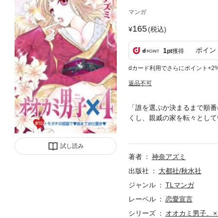
マンガ
165
(税込)
ポイン
1
pt
獲得
dカード利用でさらにポイント+2
返品不可
「誰を選ぶか決まるまで順番
くし、親戚の家を転々として
連れてこられちゃった!! 
子４人のうち、ひとりと結婚
試し読み
のまま快楽に溺れちゃいそう
著者
神奈アズミ
出版社
大都社/秋水社
ジャンル
TLマンガ
レーベル
恋愛宣言
シリーズ
オオカミ男子、×