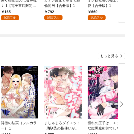
偽り整形美人は嘘を吐
ガテン農家と朝まで絶
オレ様社長の極上な溺
く 1【電子書店限定特
倫同居【合冊版】1
愛【合冊版】1
典付き】
165
792
660
試読フル
試読フル
試読フル
もっと見る
背徳の結実（フルカラ
ましゅまろダイエット
憧れの王子は、エッチ
ー） 1
~幼馴染の指使いがエ
な腹黒魔術師でした～
ッチすぎる！~(1)
閨指導係なのに、彼の