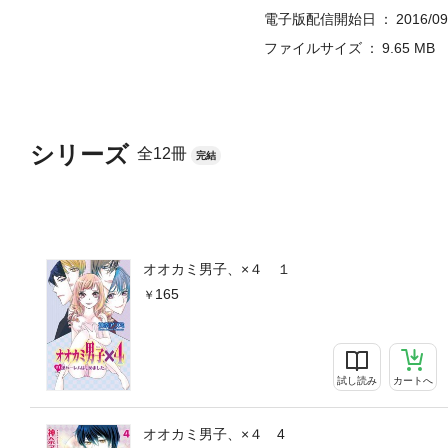
電子版配信開始日
2016/09
ファイルサイズ
9.65 MB
シリーズ
全12冊
完結
オオカミ男子、×４ １
165
試し読み
カートへ
オオカミ男子、×４ 4