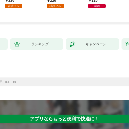
220
220
110
（1）
試読フル
試読フル
新着
ランキング
キャンペーン
子、×４ 10
アプリならもっと便利で快適に！