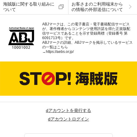
海賊版に関する取り組みに
お客さまのご利用端末から
ついて
の情報の外部送信について
ABJマークは、この電子書店・電子書籍配信サービス
が、著作権者からコンテンツ使用許諾を得た正規版配
信サービスであることを示す登録商標（登録番号 第
6091713号）です。
ABJマークの詳細、ABJマークを掲示しているサービス
の一覧はこちら
→
https://aebs.or.jp/
dアカウントを発行する
dアカウントログイン