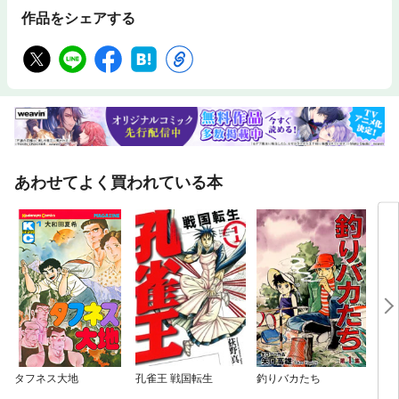
作品をシェアする
あわせてよく買われている本
タフネス大地
孔雀王 戦国転生
釣りバカたち
クワ