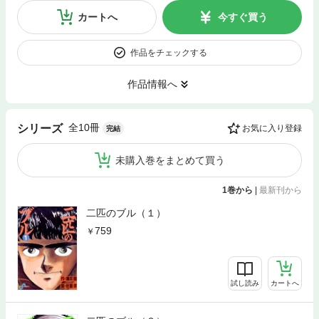
カートへ
今すぐ買う
作品をチェックする
作品情報へ
全10冊
シリーズ
お気に入り登録
完結
未購入巻をまとめて買う
1巻から
|
最新刊から
二匹のブル（１）
759
試し読み
カートへ