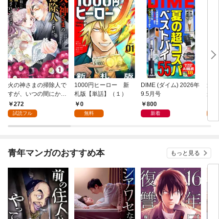
火の神さまの掃除人で
1000円ヒーロー 新
DIME (ダイム) 2026年
追放
すが、いつの間にか花
札版【単話】（１）
9.5月号
かつ
嫁として溺愛されてい
まへ
272
0
800
1
ます【単話】（１）
れで
試読フル
無料
新着
試
（１
青年マンガのおすすめ本
もっと見る