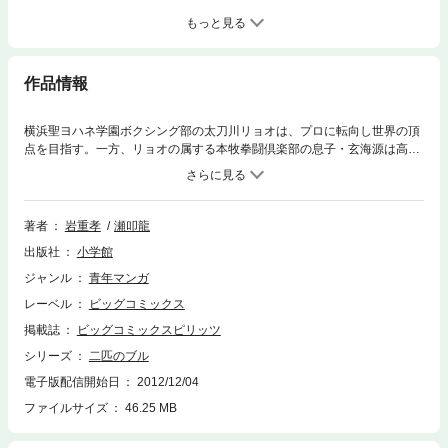
もっと見る
作品情報
横浜聖ヨハネ学園ボクシング部の太刀川リョオは、プロに転向し世界の頂
点を目指す。一方、リョオの属する本牧拳闘倶楽部の息子・玄海源は高校
生ながら、暴力団を次々に制覇、悪の頂点を目指す。原作者・瀬叩龍は
「美味しんぼ」でおなじみ雁屋哲の別名。待望の第10巻！！
著者
岩重孝
瀬叩龍
出版社
小学館
ジャンル
青年マンガ
レーベル
ビッグコミックス
掲載誌
ビッグコミックスピリッツ
シリーズ
二匹のブル
電子版配信開始日
2012/12/04
ファイルサイズ
46.25 MB