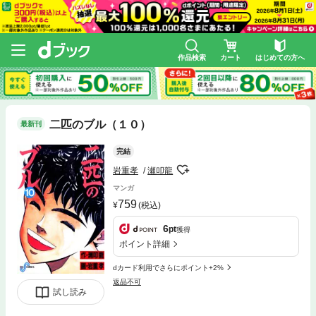
作品検索
カート
はじめての方へ
二匹のブル（１０）
最新刊
完結
岩重孝
瀬叩龍
マンガ
759
(税込)
6
pt
獲得
ポイント詳細
dカード利用でさらにポイント+2%
返品不可
試し読み