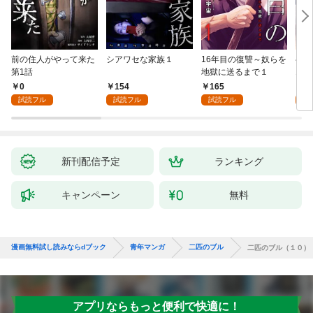
前の住人がやって来た
シアワセな家族１
16年目の復讐～奴らを
ベイ
第1話
地獄に送るまで１
エブ
版】
0
154
165
2
試読フル
試読フル
試読フル
試
新刊配信予定
ランキング
キャンペーン
無料
漫画無料試し読みならdブック
青年マンガ
二匹のブル
二匹のブル（１０）
アプリならもっと便利で快適に！