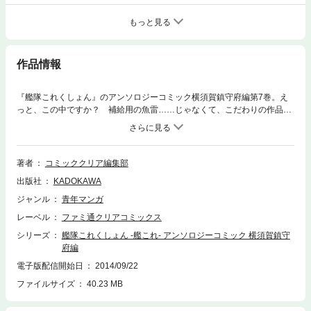
もっと見る
作品情報
『艦隊これくしょん』のアンソロジーコミック横須賀鎮守府編第7巻。え
っと、この中ですか？ 補給用の魚雷……じゃなくて、こだわりの作品が
いっぱいです！ 【カバー】ハノカゲ【作家】津留崎優、磨伸映一郎、矢
野トシノリほか〈巻末には、底本のカバーや表紙などに掲載されていたイ
ラスト、漫画を「電子版オマケ」として特別収録!!〉
著者
コミッククリア編集部
出版社
KADOKAWA
ジャンル
青年マンガ
レーベル
ファミ通クリアコミックス
シリーズ
艦隊これくしょん -艦これ- アンソロジーコミック 横須賀鎮守
府編
電子版配信開始日
2014/09/22
ファイルサイズ
40.23 MB