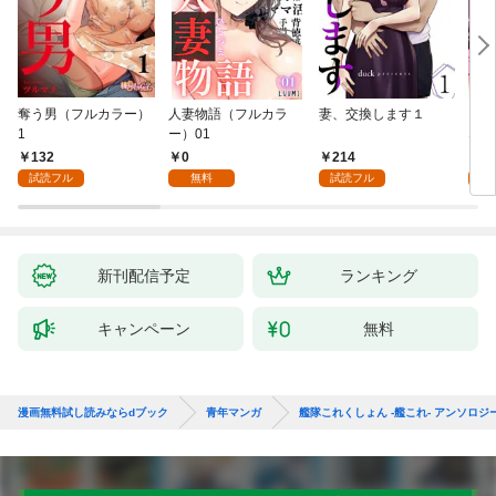
奪う男（フルカラー）
人妻物語（フルカラ
妻、交換します１
ごめ
1
ー）01
ない
132
0
214
1
試読フル
無料
試読フル
試
新刊配信予定
ランキング
キャンペーン
無料
漫画無料試し読みならdブック
青年マンガ
艦隊これくしょん -艦これ- アンソロ