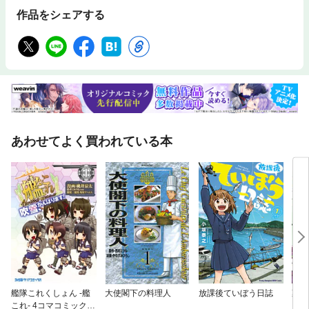
作品をシェアする
あわせてよく買われている本
艦隊これくしょん -艦
大使閣下の料理人
放課後ていぼう日誌
薬屋
これ- 4コマコミック