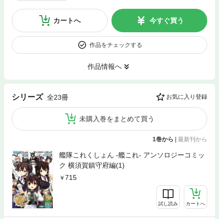
カートへ
今すぐ買う
作品をチェックする
作品情報へ
シリーズ
全23冊
お気に入り登録
未購入巻をまとめて買う
1巻から
|
最新刊から
艦隊これくしょん -艦これ- アンソロジーコミッ
ク 横須賀鎮守府編(1)
715
試し読み
カートへ