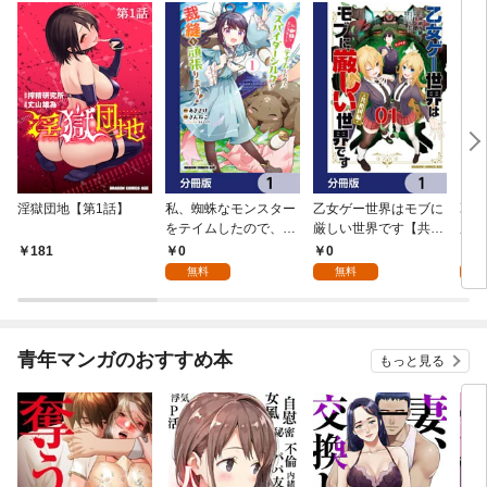
淫獄団地【第1話】
私、蜘蛛なモンスター
乙女ゲー世界はモブに
乙女
をテイムしたので、ス
厳しい世界です【共和
厳し
パイダーシルクで裁縫
国編】【分冊版】 1
国
0
0
8
181
を頑張ります！【分冊
無料
無料
試
版】 1
青年マンガのおすすめ本
もっと見る