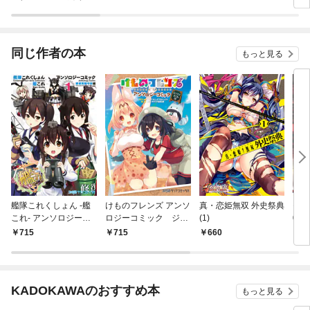
吹雪、がんばります！
同じ作者の本
もっと見る
艦隊これくしょん -艦
けものフレンズ アンソ
真・恋姫無双 外史祭典
モン
これ- アンソロジーコ
ロジーコミック ジャ
(1)
0周
ミック 横須賀鎮守府編
パリカフェ編
ーコ
715
715
660
4
(1)
KADOKAWAのおすすめ本
もっと見る