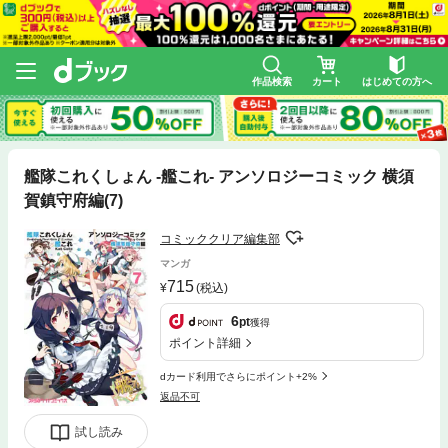
作品検索
カート
はじめての方へ
艦隊これくしょん -艦これ- アンソロジーコミック 横須
賀鎮守府編(7)
コミッククリア編集部
マンガ
715
(税込)
6
pt
獲得
ポイント詳細
dカード利用でさらにポイント+2%
返品不可
試し読み