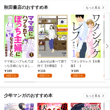
秋田書店のおすすめ本
もっと見る
ママ友にハブられてぼ
しあわせは食べて寝て
ワタシダケレス【分冊
少女
っち主婦になりました
待て【分冊版】 1
版】 1
の才
【分冊版】 1
(話
165
110
165
1
試読フル
試読フル
試読フル
試
少年マンガのおすすめ本
もっと見る