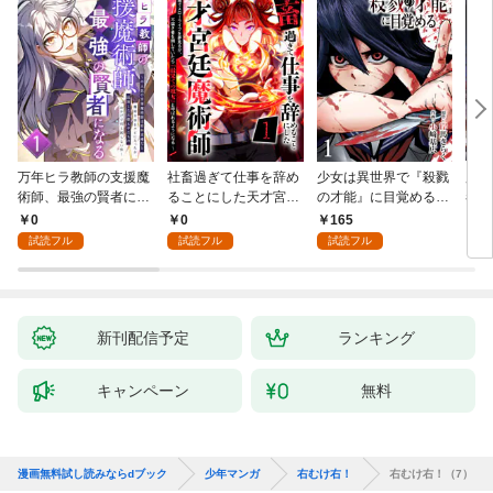
万年ヒラ教師の支援魔
社畜過ぎて仕事を辞め
少女は異世界で『殺戮
魔王
術師、最強の賢者にな
ることにした天才宮廷
の才能』に目覚める
者パ
る～不人気の支援魔術
魔術師～辺境の地でス
(話売り) #1
やっ
0
0
165
2
師は給料泥棒だと魔術
ローライフを夢見る
試読フル
試読フル
試読フル
大学をクビになった
が、不届き者を倒して
が、出世した元教え子
いたら『最果ての魔
たちのおかげで何も困
女』と呼ばれるように
らない件～ 第1話
なる～ 第1話
新刊配信予定
ランキング
キャンペーン
無料
漫画無料試し読みならdブック
少年マンガ
右むけ右！
右むけ右！（7）