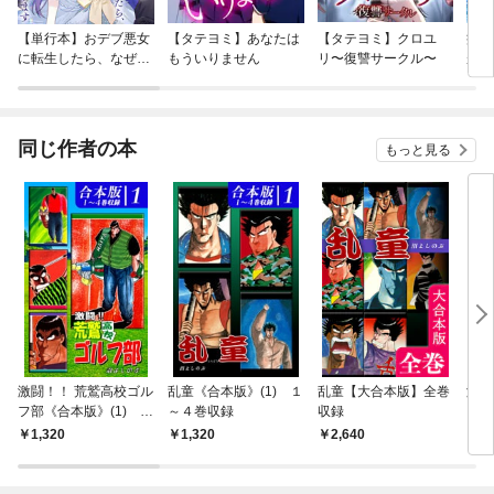
【単行本】おデブ悪女
【タテヨミ】あなたは
【タテヨミ】クロユ
病弱
に転生したら、なぜか
もういりません
リ〜復讐サークル〜
が、
ラスボス王子様に執着
ぎて
されています
たち
ね！
同じ作者の本
もっと見る
激闘！！ 荒鷲高校ゴル
乱童《合本版》(1) １
乱童【大合本版】全巻
激闘
フ部《合本版》(1) １
～４巻収録
収録
フ部
～４巻収録
１～
1,320
1,320
2,640
2,