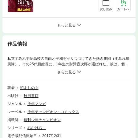
試し読み
カートへ
もっと見る
作品情報
私立すみれ学院高校の自由と平和を守りつづけてきた熱き集団（すみれ爆
風隊）。その25代目総長に、1年生の財津音次郎が選ばれた。彼は、個性
豊かな４人の同級生とともに新爆風隊を結成。それを快く思わない連中の
反撃も押え、次第に実力を発揮する。この男、ただのお山の大将ではな
い！
著者
沼よしのぶ
出版社
秋田書店
ジャンル
少年マンガ
レーベル
少年チャンピオン・コミックス
掲載誌
週刊少年チャンピオン
シリーズ
右むけ右！
電子版配信開始日
2017/12/31