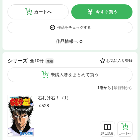
カートへ
今すぐ買う
作品をチェックする
作品情報へ
全10冊
シリーズ
お気に入り登録
完結
未購入巻をまとめて買う
1巻から
|
最新刊から
右むけ右！（1）
528
試し読み
カートへ