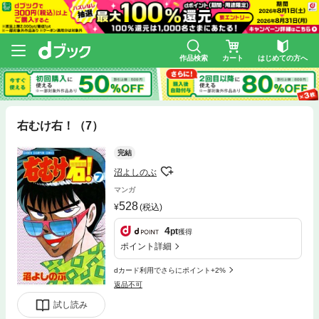
作品検索
カート
はじめての方へ
右むけ右！（7）
完結
沼よしのぶ
マンガ
528
(税込)
4
pt
獲得
ポイント詳細
dカード利用でさらにポイント+2%
返品不可
試し読み