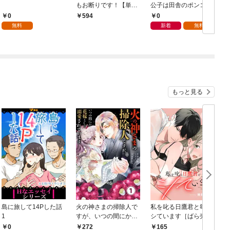
もお断りです！【単行
公子は田舎のポンコツ
本版】 1巻
令嬢にふりまわされる
0
0
594
モノクロ版 第1話
無料
新着
無料
もっと見る
島に旅して14Pした話
火の神さまの掃除人で
私を叱る日鷹君と毎晩
1
すが、いつの間にか花
シています［ばら売
嫁として溺愛されてい
り］ 第1話
0
272
165