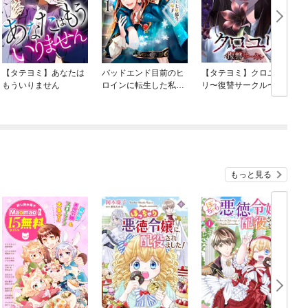
【タテヨミ】あなたは
バッドエンド目前のヒ
【タテヨミ】クロユ
もういりません
ロインに転生した私、
リ〜復讐サークル〜
今世では恋愛するつも
りがチートな兄が離し
てくれません！？@C
OMIC
もっと見る