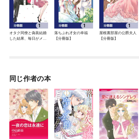
オタク同僚と偽装結婚
落ちぶれ才女の幸福
屋根裏部屋の公爵夫人
した結果、毎日がメッ
【分冊版】
【分冊版】
チャ楽しいんだけど！
【分冊版】
同じ作者の本