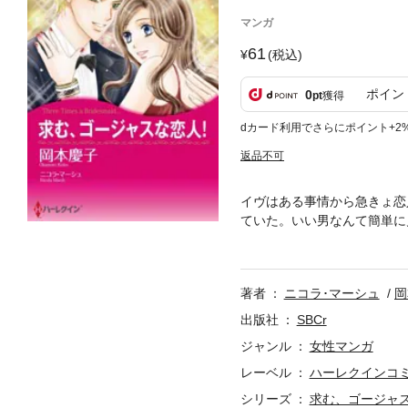
マンガ
61
(税込)
ポイン
0
pt
獲得
dカード利用でさらにポイント+2
返品不可
イヴはある事情から急きょ恋
ていた。いい男なんて簡単に
い目、端整な顔。忘れもしな
した。彼に再会してあの時の
もちかけて!?
著者
ニコラ･マーシュ
岡
出版社
SBCr
ジャンル
女性マンガ
レーベル
ハーレクインコ
シリーズ
求む、ゴージャ