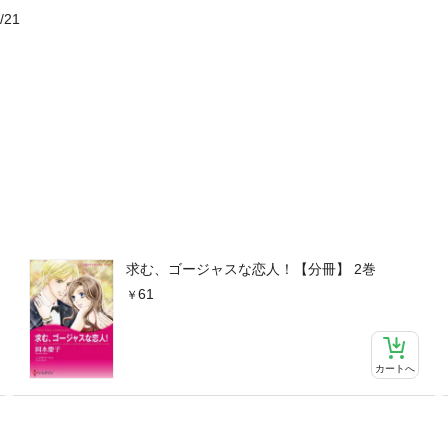
/21
求む、ゴージャスな恋人！【分冊】 2巻
61
カートへ