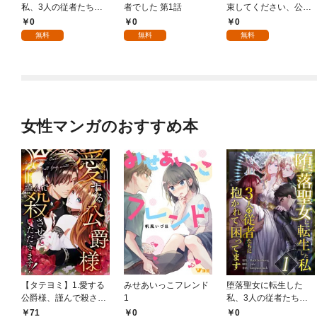
私、3人の従者たちに
者でした 第1話
束してください、公爵
抱かれて困ってます 第
様 1話
0
0
0
1話
無料
無料
無料
女性マンガのおすすめ本
【タテヨミ】1.愛する
みせあいっこフレンド
堕落聖女に転生した
公爵様、謹んで殺させ
1
私、3人の従者たちに
ていただきます！
抱かれて困ってます 第
71
0
0