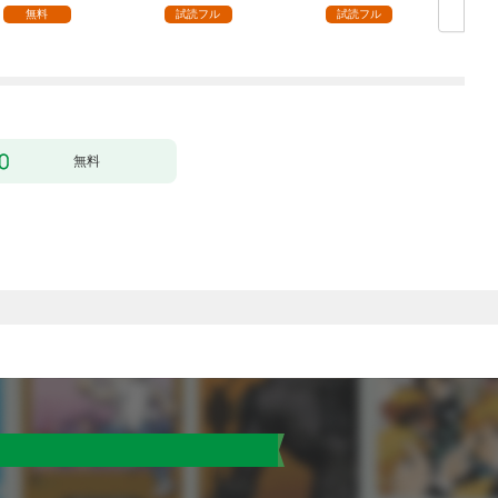
ます【単話】（１）
無料
試読フル
試読フル
無料