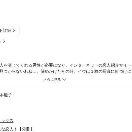
ト詳細
%
人を演じてくれる男性が必要になり、インターネットの恋人紹介サイト
見つからないわね…。諦めかけたその時、イヴは１枚の写真に釘づけに
い、私のウブな初恋を弄んだ男、ブライス・ギブソン――！ 彼女はパ
仕返しをするのよ！ ちょっとした悪戯心と復讐心から、イヴはブライ
本慶子
ミックス
スな恋人！【分冊】