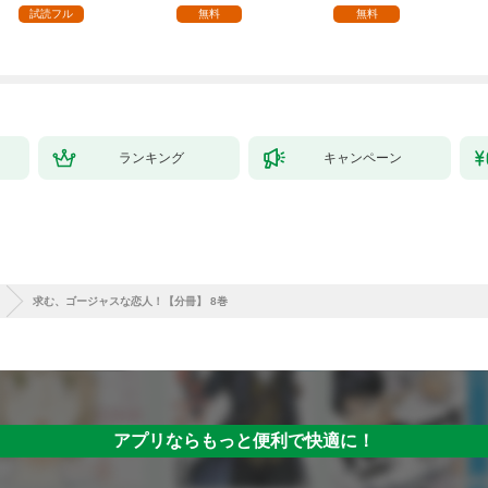
試読フル
無料
無料
ランキング
キャンペーン
求む、ゴージャスな恋人！【分冊】 8巻
アプリならもっと便利で快適に！