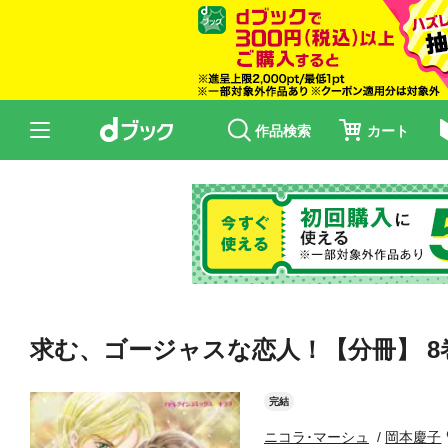
作品検索
カート
求む、ゴージャスな恋人！【分冊】 8
完結
ニコラ･マーシュ
岡本慶子