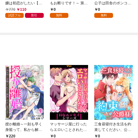
嬢は初恋がしたい【単
もお断りです！～ 第1
公子は田舎のポンコツ
行本版】 1巻
話
令嬢にふりまわされる
770
110
0
0
1話
試読フル
割引
無料
無料
授か離婚～一刻も早く
マッサージ屋に行った
三食昼寝付き生活を約
身籠って、私から解放
らエロいことされた話
束してください、公爵
してさしあげます！1
1
様 1話
220
0
0