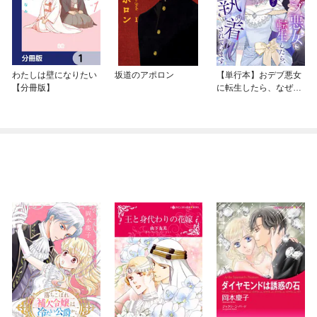
わたしは壁になりたい
坂道のアポロン
【単行本】おデブ悪女
【分冊版】
に転生したら、なぜか
ラスボス王子様に執着
されています