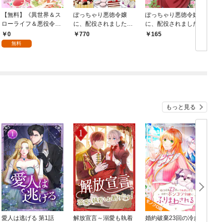
【無料】《異世界＆ス
ぽっちゃり悪徳令嬢
ぽっちゃり悪徳令嬢
ローライフ＆悪役令
に、配役されました！
に、配役されました！
嬢》が大集合！！ Mao
【コミックス単行本
【単話版】 １
0
770
165
mao作品試し読み冊子
版】【電子限定特典
無料
Vol.1
付】１巻
もっと見る
愛人は逃げる 第1話
解放宣言～溺愛も執着
婚約破棄23回の冷血貴