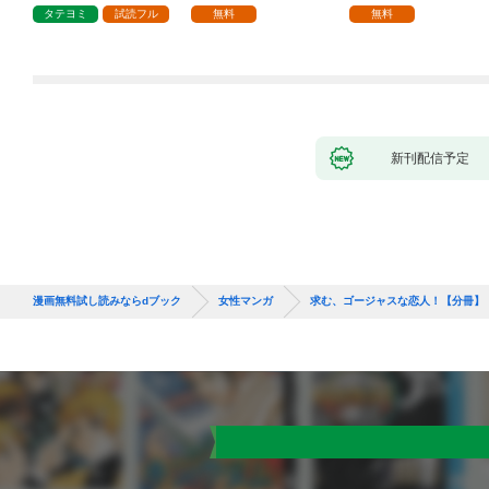
1話
タテヨミ
試読フル
無料
無料
新刊配信予定
漫画無料試し読みならdブック
女性マンガ
求む、ゴージャスな恋人！【分冊】