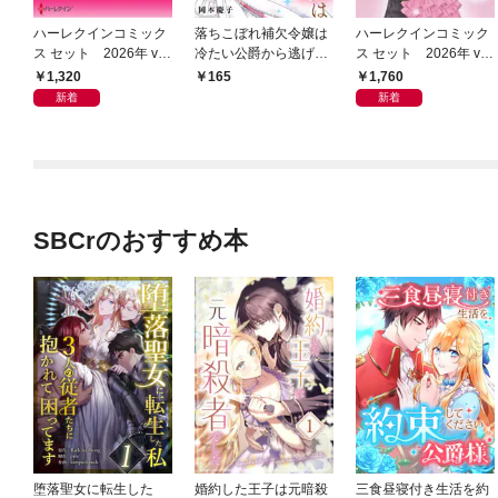
ハーレクインコミック
落ちこぼれ補欠令嬢は
ハーレクインコミック
ス セット 2026年 vo
冷たい公爵から逃げだ
ス セット 2026年 vo
l.1018
したい １
l.1069
1,320
1,760
165
新着
新着
SBCrのおすすめ本
堕落聖女に転生した
婚約した王子は元暗殺
三食昼寝付き生活を約