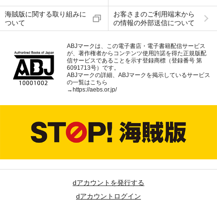
海賊版に関する取り組みに
お客さまのご利用端末から
ついて
の情報の外部送信について
ABJマークは、この電子書店・電子書籍配信サービス
が、著作権者からコンテンツ使用許諾を得た正規版配
信サービスであることを示す登録商標（登録番号 第
6091713号）です。
ABJマークの詳細、ABJマークを掲示しているサービス
の一覧はこちら
→
https://aebs.or.jp/
dアカウントを発行する
dアカウントログイン