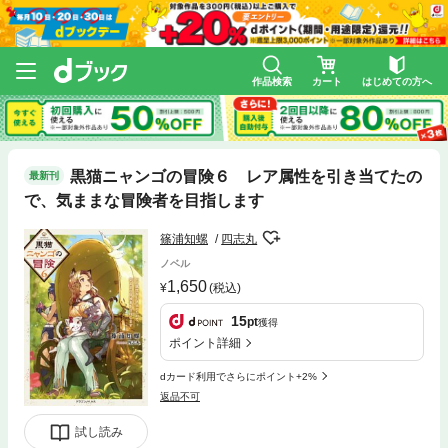
作品検索
カート
はじめての方へ
黒猫ニャンゴの冒険６ レア属性を引き当てたの
最新刊
で、気ままな冒険者を目指します
篠浦知螺
四志丸
ノベル
1,650
(税込)
15
pt
獲得
ポイント詳細
dカード利用でさらにポイント+2%
返品不可
試し読み