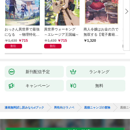
おっさん異世界で最強
異世界ウォーキング
商人令嬢はお金の力で
デス
になる ～物理特化の
～エレージア王国編～
無双する【電子書籍限
る異
覚醒者～
定書き下ろしSS付
1,430
715
1,430
715
1,
1,320
き】
割引
割引
新刊配信予定
ランキング
キャンペーン
無料
漫画無料試し読みならdブック
男性向けラノベ
黒猫ニャンゴの冒険
黒猫ニ