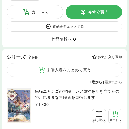
カートへ
今すぐ買う
作品をチェックする
作品情報へ
シリーズ
全6冊
お気に入り登録
未購入巻をまとめて買う
1巻から
|
最新刊から
黒猫ニャンゴの冒険 レア属性を引き当てたの
で、気ままな冒険者を目指します
1,430
試し読み
カートへ