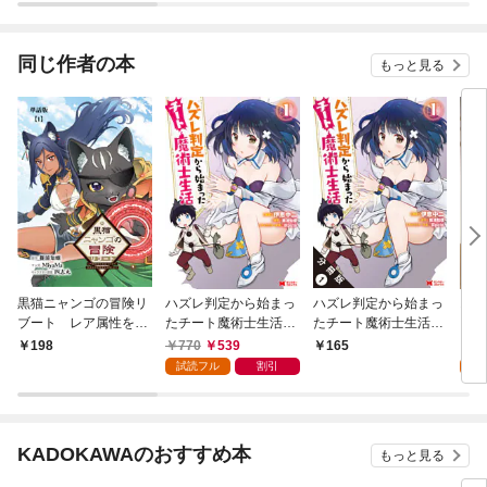
同じ作者の本
もっと見る
黒猫ニャンゴの冒険リ
ハズレ判定から始まっ
ハズレ判定から始まっ
おた
ブート レア属性を引
たチート魔術士生活
たチート魔術士生活
コー
き当てたので、気まま
（コミック） 1
（コミック） 分冊版 1
770
539
0
198
165
な冒険者を目指します
試読フル
割引
【単話版】（１）
KADOKAWAのおすすめ本
もっと見る