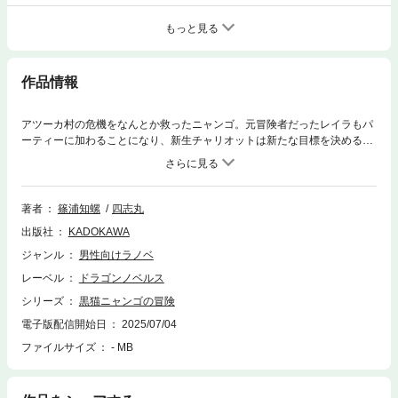
もっと見る
作品情報
アツーカ村の危機をなんとか救ったニャンゴ。元冒険者だったレイラもパ
ーティーに加わることになり、新生チャリオットは新たな目標を決める。
それは旧王都に広がるダンジョンへの挑戦だった。それに向け、ニャンゴ
は新魔法の研究。兄フォークスは土魔法での故郷の復興とそれぞれの準備
を進めていくのだったが、そこにミリアムの故郷の危機が知らされ――。
ニャンゴを取り巻く様々な人々の再出発を描く、猫人の異世界冒険譚第六
著者
篠浦知螺
四志丸
弾！
出版社
KADOKAWA
ジャンル
男性向けラノベ
レーベル
ドラゴンノベルス
シリーズ
黒猫ニャンゴの冒険
電子版配信開始日
2025/07/04
ファイルサイズ
- MB