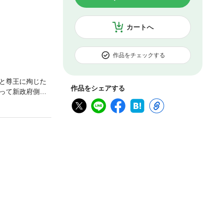
カートへ
作品をチェックする
と尊王に殉じた
作品をシェアする
って新政府側へ
強く清らかな心
盆地で洗練され
るくたくましい会
がれる“会津のこ
作品を生み出して