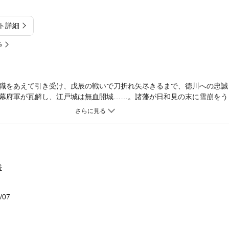
ト詳細
%
職をあえて引き受け、戊辰の戦いで刀折れ矢尽きるまで、徳川への忠誠
幕府軍が瓦解し、江戸城は無血開城……。諸藩が日和見の末に雪崩をう
のに決して屈さず、滅びてまで「正しくあること」にこだわった、その
本書は、「会津藩家訓」に凝縮された藩祖・保科正之の精神から、会津
はならぬもの」で締め括られる独自の子弟教育“什の誓い”、貧しくも明
しぶり、鶴ヶ城の籠城戦で活躍した山本八重の覚悟まで、現代に受け継
が誇りにすべき精神の“粋”がここにある。長年にわたり会津に取材して
』『会津武士道』に連なる好著。
俗
/07