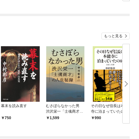
もっと見る
幕末を読み直す
むさぼらなかった男
その日なぜ信長は本能
渋沢栄一「士魂商才」
寺に泊まっていたの
の人生秘録
か 史談と奇譚
750
1,599
990