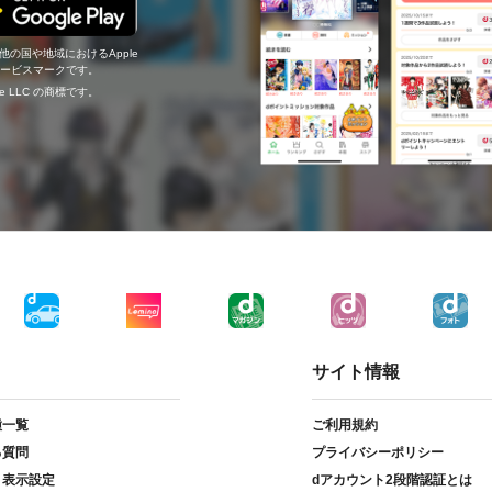
の他の国や地域におけるApple
c.のサービスマークです。
ogle LLC の商標です。
サイト情報
種一覧
ご利用規約
る質問
プライバシーポリシー
ト表示設定
dアカウント2段階認証とは