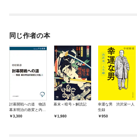
ラスボス王子様に執着
されています
同じ作者の本
討幕開戦への道 物語
幕末＜暗号＞解読記
幸運な男 渋沢栄一人
幕末明治の政変と内
生録
乱 上
3,300
1,980
950