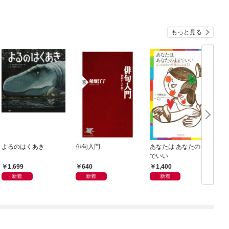
もっと見る
よるのはくあき
俳句入門
あなたは あなたのまま
でいい
1,699
640
1,400
新着
新着
新着