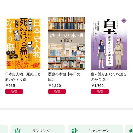
日本史人物 死ぬほど
歴史の本棚【毎日文
皇～誰があなたを護る
痛いかすり傷
庫】
のか 新版～
935
1,320
1,760
新着
新着
新着
ランキング
キャンペーン