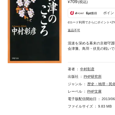
709
(税込)
ポイン
6
pt
獲得
dカード利用でさらにポイント+2
返品不可
混迷を深める幕末の京都守護
会津藩。鳥羽・伏見の戦いで
と恭順するなか、理不尽なも
根はどこから生まれたのか？
た文化と宗教、「ならぬこと
著者
中村彰彦
津の下級武士「弥太」の暮ら
ころ”を繙いていく。日本人
出版社
PHP研究所
きた作家による、『保科正之
ジャンル
歴史・地理・民
レーベル
PHP文庫
電子版配信開始日
2013/06
ファイルサイズ
9.83 MB