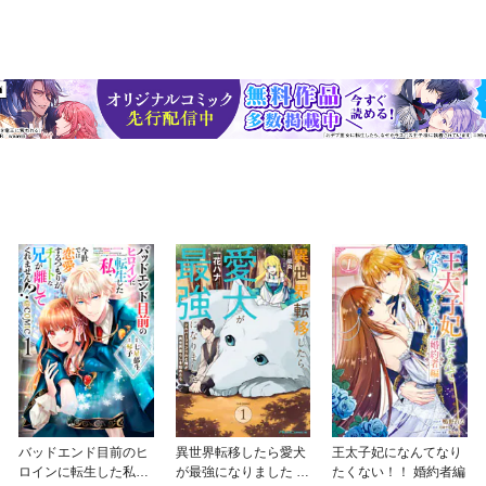
バッドエンド目前のヒ
異世界転移したら愛犬
王太子妃になんてなり
ロインに転生した私、
が最強になりました ～
たくない！！ 婚約者編