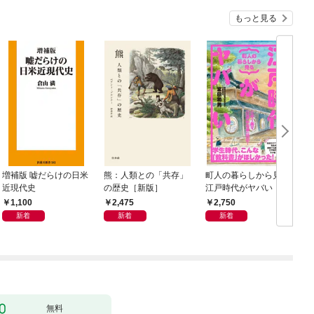
もっと見る
増補版 嘘だらけの日米
熊：人類との「共存」
町人の暮らしから見る
近現代史
の歴史［新版］
江戸時代がヤバい
1,100
2,475
2,750
新着
新着
新着
無料