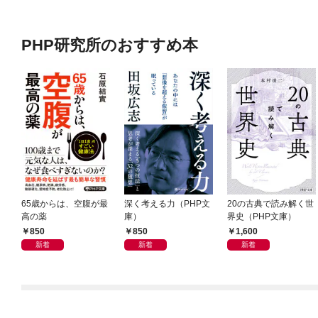
PHP研究所のおすすめ本
65歳からは、空腹が最
深く考える力（PHP文
20の古典で読み解く世
高の薬
庫）
界史（PHP文庫）
850
850
1,600
新着
新着
新着