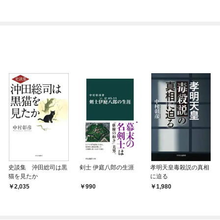
今世では恋愛するつも
シルバーフェンリルと
りがチートな兄が離し
俺が異世界暮らしを始
てくれません！？@C
めたら～ THE COMIC
OMIC
史談集 沖田総司は黒
剣士 伊庭八郎の生涯
孝明天皇毒殺説の真相
猫を見たか
に迫る
2,035
990
1,980