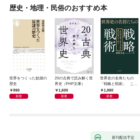
歴史・地理・民俗のおすすめ本
世界をつくった奴隷の
20の古典で読み解く世
世界史の名将たちの
歴史
界史（PHP文庫）
「戦略と戦術」 この
社会で賢く生きる方法
990
1,600
1,980
は歴史が教えてくれる
新着
新着
新着
新刊配信予定