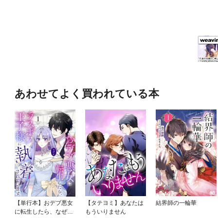
あわせてよく買われている本
【単行本】おデブ悪女
【タテヨミ】あなたは
結界師の一輪華
に転生したら、なぜか
もういりません