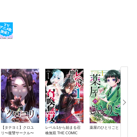
【タテヨミ】クロユ
レベル1から始まる召
薬屋のひとりごと
リ〜復讐サークル〜
喚無双 THE COMIC