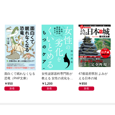
面白くて眠れなくなる
女性泌尿器科専門医が
47都道府県別 よみが
恐竜（PHP文庫）
教える 女性の劣化をく
える日本の城
いとめる ちつのケア
950
1,200
850
新着
新着
新着