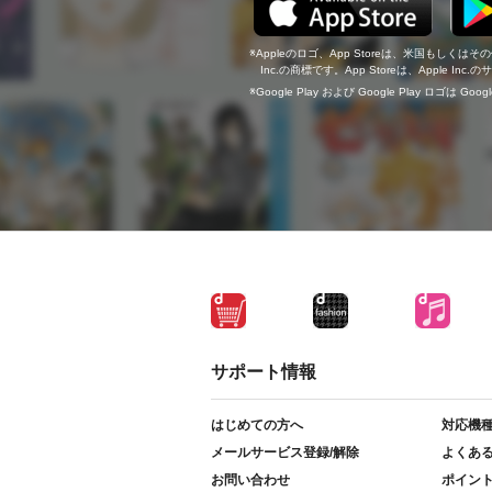
Appleのロゴ、App Storeは、米国もしくはそ
Inc.の商標です。App Storeは、Apple In
Google Play および Google Play ロゴは Go
サポート情報
はじめての方へ
対応機
メールサービス登録/解除
よくあ
お問い合わせ
ポイン