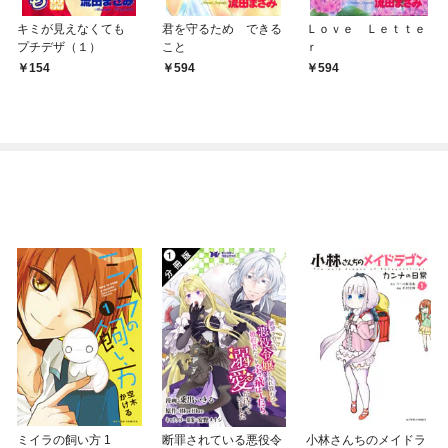
キミが見えなくても
君を守るため できる
Ｌｏｖｅ Ｌｅｔｔｅ
プチデザ（１）
こと
ｒ
154
594
594
ミイラの飼い方 1
断罪されている悪役令
小林さんちのメイドラ