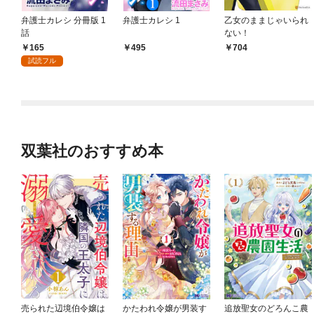
弁護士カレシ 分冊版 1
弁護士カレシ 1
乙女のままじゃいられ
話
ない！
165
495
704
試読フル
双葉社のおすすめ本
売られた辺境伯令嬢は
かたわれ令嬢が男装す
追放聖女のどろんこ農