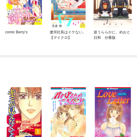
comic Berry’s
遼河社長はイケない。
波うららかに、めおと
【マイクロ】
日和 分冊版