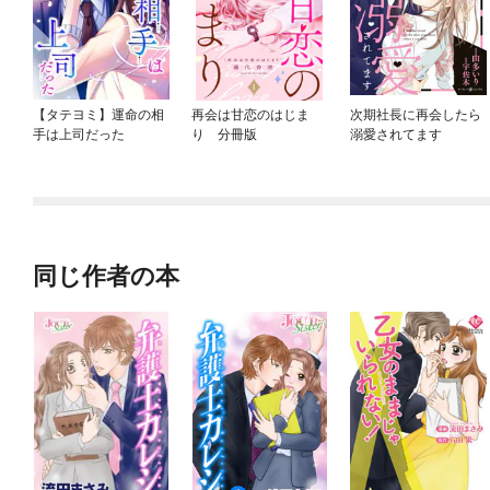
【タテヨミ】運命の相
再会は甘恋のはじま
次期社長に再会したら
手は上司だった
り 分冊版
溺愛されてます
同じ作者の本