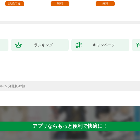
試読フル
無料
無料
ランキング
キャンペーン
レシ 分冊版 42話
アプリならもっと便利で快適に！