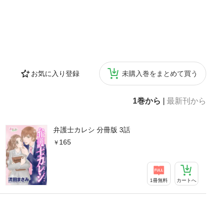
お気に入り登録
未購入巻をまとめて買う
1巻から
|
最新刊から
弁護士カレシ 分冊版 3話
165
1冊無料
カートへ