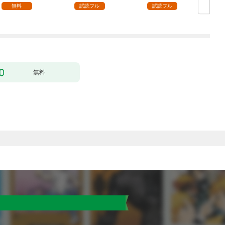
ます【単話】（１）
無料
試読フル
試読フル
無料