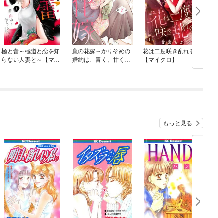
極と蕾～極道と恋を知
朧の花嫁～かりそめの
花は二度咲き乱れる
らない人妻と～【マイ
婚約は、青く、甘く～
【マイクロ】
クロ】
【単行本版】
もっと見る