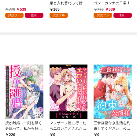
嬢と入れ替わって婚約
ゴン カンナの日常 1
者たちをぶっ飛ばした
770
539
165
770
539
ら、溺愛が待っていま
試読フル
割引
試読フル
試読フル
割引
した（コミック） 分冊
版 1
授か離婚～一刻も早く
マッサージ屋に行った
三食昼寝付き生活を約
身籠って、私から解放
らエロいことされた話
束してください、公爵
してさしあげます！1
1
様 1話
220
0
0