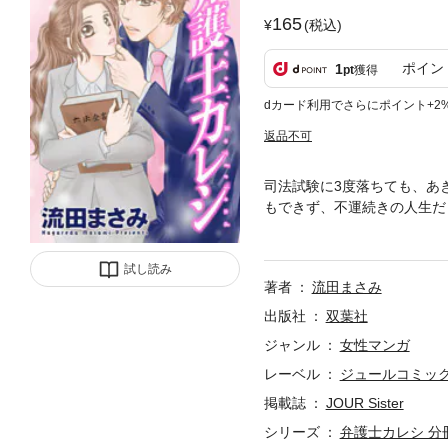
165
(税込)
ポイン
1
pt
獲得
dカード利用でさらにポイント+2
返品不可
司法試験に3度落ちても、あ
もできず、不運続きの人生だ
再会してしまう!? 決して
う。自分勝手のドS系･辰巳に
試し読み
のことを考えて仕事しろ｣な
著者
流田まさみ
か? 辰巳との禁断の関係はど
と恋の板挟みに悩む･･･。
出版社
双葉社
ジャンル
女性マンガ
レーベル
ジュールコミッ
掲載誌
JOUR Sister
シリーズ
弁護士カレシ 分