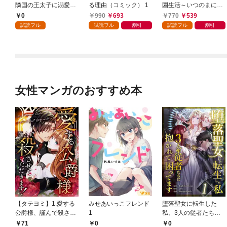
隣国の王太子に溺愛さ
る理由（コミック） 1
園生活～いつのまにか
れる 1
隣国を救ってしまいま
0
990
693
770
539
した～（コミック） 1
試読フル
試読フル
割引
試読フル
割引
女性マンガのおすすめ本
【タテヨミ】1.愛する
みせあいっこフレンド
堕落聖女に転生した
公爵様、謹んで殺させ
1
私、3人の従者たちに
ていただきます！
抱かれて困ってます 第
71
0
0