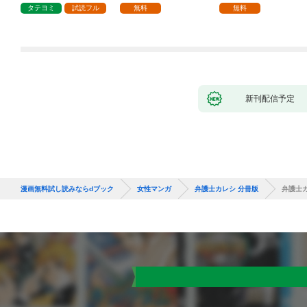
1話
タテヨミ
試読フル
無料
無料
新刊配信予定
漫画無料試し読みならdブック
女性マンガ
弁護士カレシ 分冊版
弁護士カ