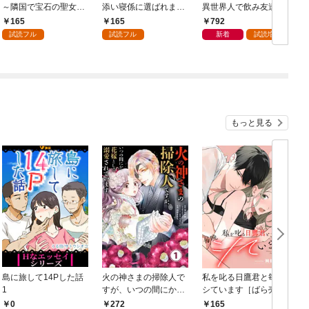
～隣国で宝石の聖女と
添い寝係に選ばれまし
異世界人で飲み友達
呼ばれるまで～（コミ
た（コミック） 分冊版
（コミック） 1
165
165
792
ック） 分冊版 1
1
ク
試読フル
試読フル
新着
試読増量
もっと見る
島に旅して14Pした話
火の神さまの掃除人で
私を叱る日鷹君と毎晩
1
すが、いつの間にか花
シています［ばら売
嫁として溺愛されてい
り］ 第1話
0
272
165