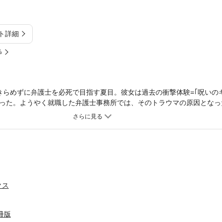
ト詳細
%
きらめずに弁護士を必死で目指す夏目。彼女は過去の衝撃体験=｢呪いの
った。ようやく就職した弁護士事務所では、そのトラウマの原因となっ
会いたくない人だったのに、夏目は、辰巳の専属パラリーガル=弁護士補助
振り回される、夏目の陵辱的な日々が始まった!?｢俺はもう夏目を逃さな
ど、彼の要求はどんどんエスカレートしていく。果たして夏目は無事に
うなるか? 恋も仕事も真剣勝負!!｢一緒に暮らさないか?｣と辰巳に言わ
クス
冊版