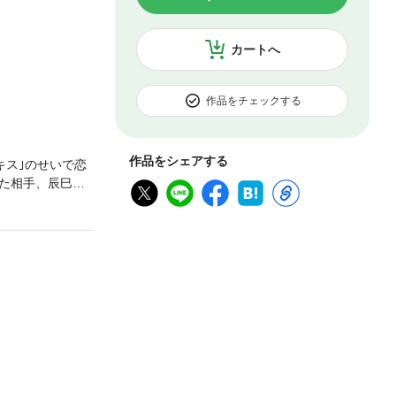
カートへ
作品をチェックする
作品をシェアする
キス｣のせいで恋
た相手、辰巳と
にさせられてしま
い｣｢一日中、俺
弁護士になれるの
れた夏目は、勉強