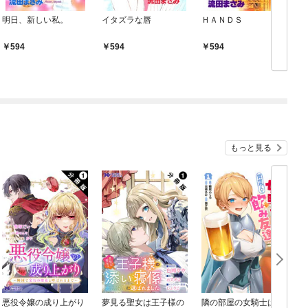
明日、新しい私。
イタズラな唇
ＨＡＮＤＳ
594
594
594
もっと見る
悪役令嬢の成り上がり
夢見る聖女は王子様の
隣の部屋の女騎士は、