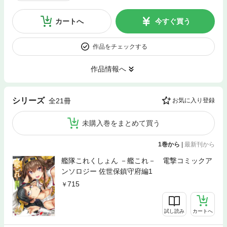
カートへ
今すぐ買う
作品をチェックする
作品情報へ
シリーズ
全21冊
お気に入り登録
未購入巻をまとめて買う
1巻から
|
最新刊から
艦隊これくしょん －艦これ－ 電撃コミックア
ンソロジー 佐世保鎮守府編1
715
試し読み
カートへ