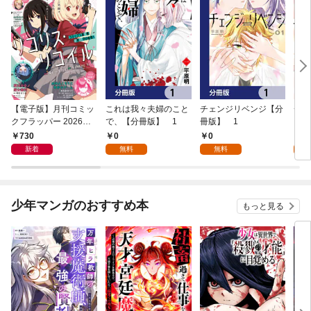
【電子版】月刊コミッ
これは我々夫婦のこと
チェンジリベンジ【分
チェ
クフラッパー 2026年9
で、【分冊版】 1
冊版】 1
月号
730
0
0
7
新着
無料
無料
試
少年マンガのおすすめ本
もっと見る