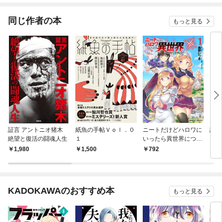
同じ作者の本
もっと見る
証言 アントニオ猪木
紙魚の手帖Ｖｏｌ．０
ニートだけどハロワに
証言
絶望と復活の闘魂人生
１
いったら異世界につれ
てかれた1
1,980
1,500
792
1,
KADOKAWAのおすすめ本
もっと見る