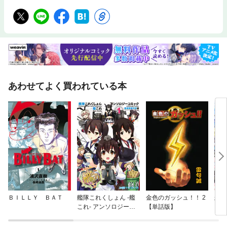
あわせてよく買われている本
ＢＩＬＬＹ ＢＡＴ
艦隊これくしょん -艦
金色のガッシュ！！ 2
艦隊
これ- アンソロジーコ
【単話版】
これ
ミック 横須賀鎮守府編
ルト