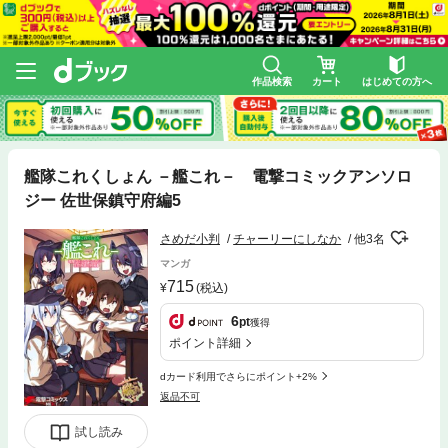
作品検索
カート
はじめての方へ
艦隊これくしょん －艦これ－ 電撃コミックアンソロ
ジー 佐世保鎮守府編5
さめだ小判
チャーリーにしなか
他3名
マンガ
715
(税込)
6
pt
獲得
ポイント詳細
dカード利用でさらにポイント+2%
返品不可
試し読み