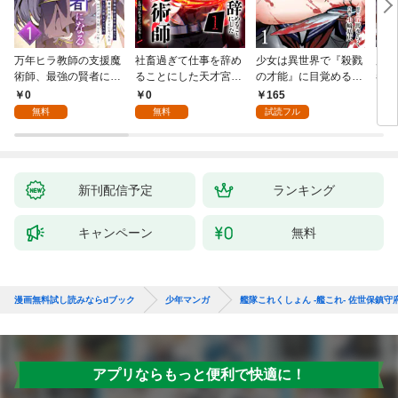
万年ヒラ教師の支援魔
社畜過ぎて仕事を辞め
少女は異世界で『殺戮
魔王
術師、最強の賢者にな
ることにした天才宮廷
の才能』に目覚める
者パ
る～不人気の支援魔術
魔術師～辺境の地でス
(話売り) #1
やっ
0
0
165
2
師は給料泥棒だと魔術
ローライフを夢見る
無料
無料
試読フル
大学をクビになった
が、不届き者を倒して
が、出世した元教え子
いたら『最果ての魔
たちのおかげで何も困
女』と呼ばれるように
らない件～ 第1話
なる～ 第1話
新刊配信予定
ランキング
キャンペーン
無料
漫画無料試し読みならdブック
少年マンガ
艦隊これくしょん -艦これ- 佐世保鎮守
アプリならもっと便利で快適に！