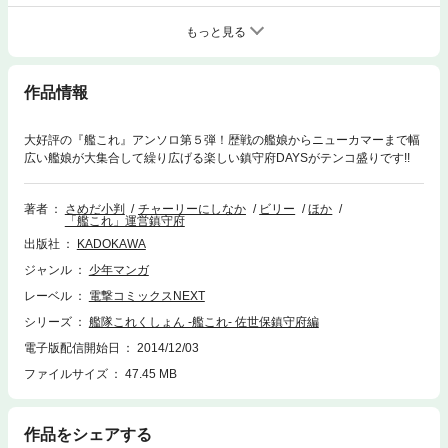
もっと見る
作品情報
大好評の『艦これ』アンソロ第５弾！歴戦の艦娘からニューカマーまで幅
広い艦娘が大集合して繰り広げる楽しい鎮守府DAYSがテンコ盛りです!!
著者
さめだ小判
チャーリーにしなか
ビリー
ほか
「艦これ」運営鎮守府
出版社
KADOKAWA
ジャンル
少年マンガ
レーベル
電撃コミックスNEXT
シリーズ
艦隊これくしょん -艦これ- 佐世保鎮守府編
電子版配信開始日
2014/12/03
ファイルサイズ
47.45 MB
作品をシェアする