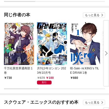
同じ作者の本
もっと見る
千万社異世界通商部 1
月刊少年ガンガン 202
咲-Saki- re:KING’s TIL
ロク
巻
3年10月号
E DRAW 1巻
679
100
730
660
7
割引
スクウェア・エニックスのおすすめ本
もっと見る