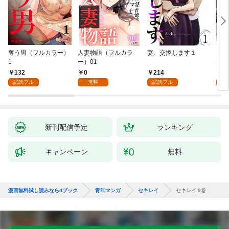
奪う男（フルカラー）
人妻物語（フルカラ
妻、交換します１
ごめ
1
ー）01
ない
132
0
214
1
試読フル
無料
試読フル
試
新刊配信予定
ランキング
キャンペーン
無料
漫画無料試し読みならdブック
青年マンガ
セキレイ
セキレイ 9巻