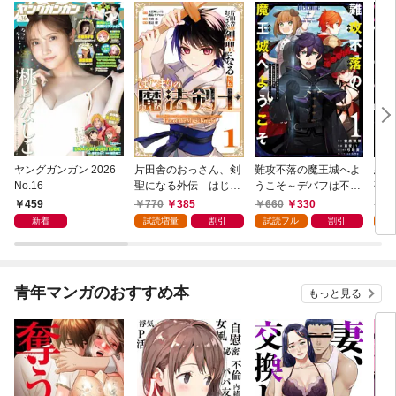
ヤングガンガン 2026
片田舎のおっさん、剣
難攻不落の魔王城へよ
悪役
No.16
聖になる外伝 はじま
うこそ～デバフは不要
破滅
りの魔法剣士 1巻
と勇者パーティーを追
叩き
459
770
385
660
330
7
い出された黒魔導士、
つの
新着
試読増量
割引
試読フル
割引
試
魔王軍の最高幹部に迎
から
えられる～ １巻
にな
ク）
青年マンガのおすすめ本
もっと見る