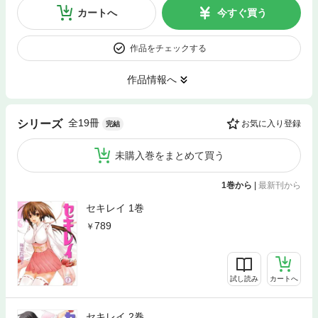
カートへ
今すぐ買う
作品をチェックする
作品情報へ
全19冊
シリーズ
お気に入り登録
完結
未購入巻をまとめて買う
1巻から
|
最新刊から
セキレイ 1巻
789
試し読み
カートへ
セキレイ 2巻