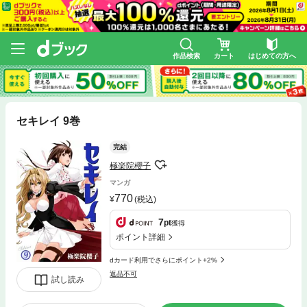
作品検索
カート
はじめての方へ
セキレイ 9巻
完結
極楽院櫻子
マンガ
770
(税込)
7
pt
獲得
ポイント詳細
dカード利用でさらにポイント+2%
返品不可
試し読み