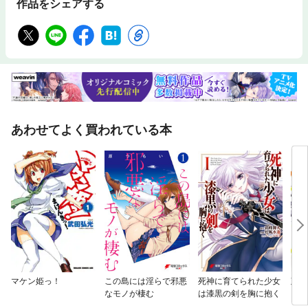
作品をシェアする
あわせてよく買われている本
マケン姫っ！
この島には淫らで邪悪
死神に育てられた少女
政宗
なモノが棲む
は漆黒の剣を胸に抱く