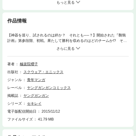
もっと見る
作品情報
【神器を巡り、試されるのは絆か？ それとも──？】開始された『鶺鴒
計画』第参段階、初戦。果たして勝利を収めるのはどのチームか!? そし
て遂に、皆人の携帯にも参加を告げるコールが響く……!! 帝都を舞台に
繰り広げられる美少女バトルロマンス、焦燥の第９弾!!(C)2009 Sakurako
Gokurakuin
著者
極楽院櫻子
出版社
スクウェア・エニックス
ジャンル
青年マンガ
レーベル
ヤングガンガンコミックス
掲載誌
ヤングガンガン
シリーズ
セキレイ
電子版配信開始日
2015/11/12
ファイルサイズ
41.79 MB