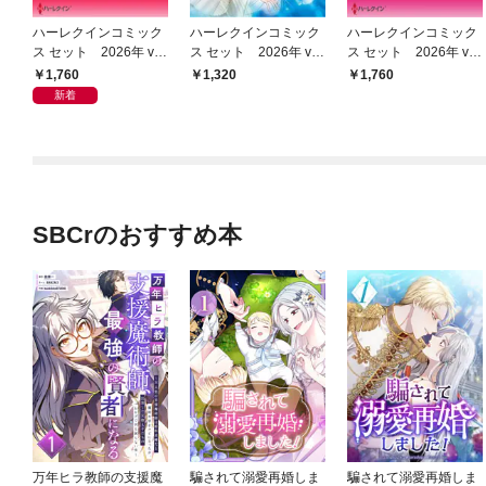
ハーレクインコミック
ハーレクインコミック
ハーレクインコミック
ス セット 2026年 vo
ス セット 2026年 vo
ス セット 2026年 vo
l.1066
l.860
l.918
1,760
1,320
1,760
新着
SBCrのおすすめ本
万年ヒラ教師の支援魔
騙されて溺愛再婚しま
騙されて溺愛再婚しま