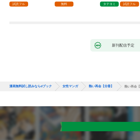
試読フル
無料
タテヨミ
試読フル
新刊配信予定
漫画無料試し読みならdブック
女性マンガ
熱い再会【分冊】
熱い再会【