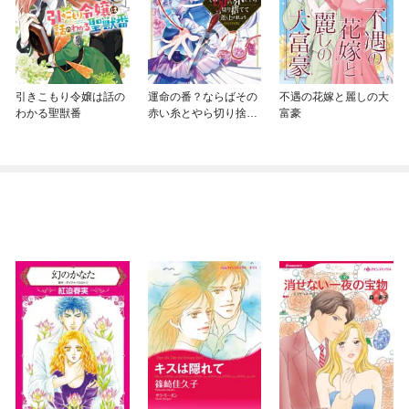
引きこもり令嬢は話の
運命の番？ならばその
不遇の花嫁と麗しの大
わかる聖獣番
赤い糸とやら切り捨て
富豪
て差し上げましょう@
COMIC