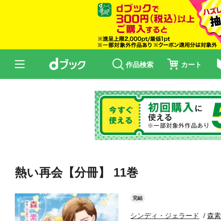
作品検索
カート
熱い再会【分冊】 11巻
完結
シンディ・ジェラード
森