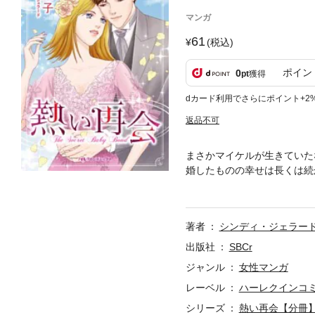
マンガ
61
(税込)
ポイン
0
pt
獲得
dカード利用でさらにポイント+2
返品不可
まさかマイケルが生きていた
婚したものの幸せは長くは続
いと告げた矢先、出張先で夫
マイケルは記憶喪失になって
約者がいるのよ。
著者
シンディ・ジェラー
出版社
SBCr
ジャンル
女性マンガ
レーベル
ハーレクインコ
シリーズ
熱い再会【分冊