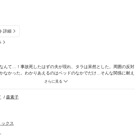
ト詳細
%
なんて…！事故死したはずの夫が現れ、タラは呆然とした。周囲の反対
かなかった。わかりあえるのはベッドのなかでだけ…そんな関係に耐え
が死んだと訃報が届いた。あれから２年…なぜ連絡をくれなかったの？
いたと言い、もう一度やり直したいと告げてきた。できるはずがないわ
ド
森素子
ミックス
】