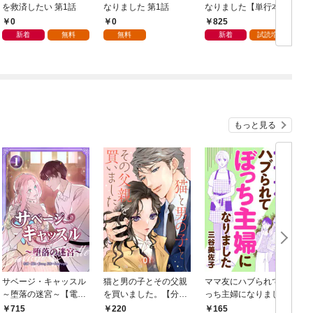
を救済したい 第1話
なりました 第1話
なりました【単行本
版】 1巻
0
0
825
新着
無料
無料
新着
試読増量
もっと見る
サベージ・キャッスル
猫と男の子とその父親
ママ友にハブられてぼ
～堕落の迷宮～【電子
を買いました。【分冊
っち主婦になりました
単行本版】 第1巻
版】 1
【分冊版】 1
1
715
220
165