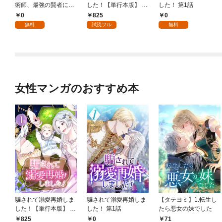
術師、最強の賢者にな
した！【単行本版】 1
した！ 第1話
る～不人気の支援魔術
巻
0
825
0
師は給料泥棒だと魔術
無料
試読フル
無料
大学をクビになった
が、出世した元教え子
たちのおかげで何も困
らない件～ 第1話
女性マンガのおすすめ本
騙されて溺愛再婚しま
騙されて溺愛再婚しま
【タテヨミ】1.転生し
した！【単行本版】 1
した！ 第1話
たら悪女の妹でした
巻
825
0
71