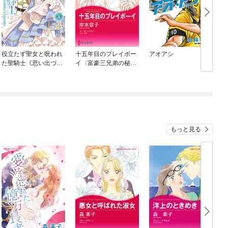
役立たず聖女と呪われ
十五年目のプレイボー
アオアシ
た聖騎士《思い出づく
イ〈富豪三兄弟の秘密
りで告白したら求婚＆
ＩＩ〉【分冊】
溺愛されました》
もっと見る