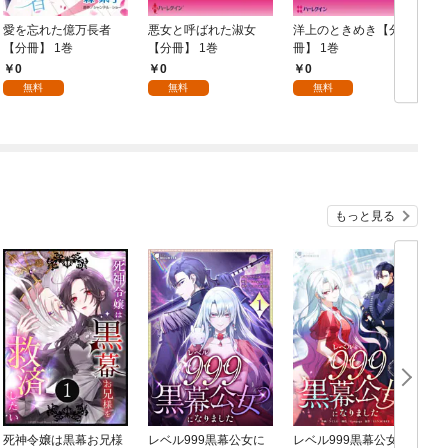
愛を忘れた億万長者
悪女と呼ばれた淑女
洋上のときめき【分
【分冊】 1巻
【分冊】 1巻
冊】 1巻
【
0
0
0
無料
無料
無料
もっと見る
死神令嬢は黒幕お兄様
レベル999黒幕公女に
レベル999黒幕公女に