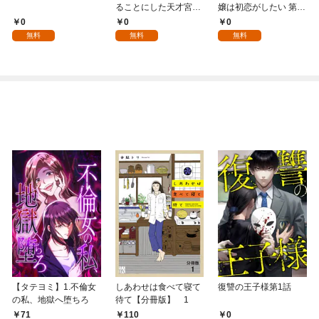
ることにした天才宮廷
嬢は初恋がしたい 第1
魔術師～辺境の地でス
話
0
0
0
ローライフを夢見る
無料
無料
無料
が、不届き者を倒して
いたら『最果ての魔
女』と呼ばれるように
なる～ 第1話
【タテヨミ】1.不倫女
しあわせは食べて寝て
復讐の王子様第1話
の私、地獄へ堕ちろ
待て【分冊版】 1
71
0
110