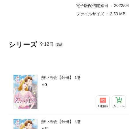
電子版配信開始日
2022/04
ファイルサイズ
2.53 MB
シリーズ
全12冊
完結
熱い再会【分冊】 1巻
0
1冊無料
カートへ
熱い再会【分冊】 4巻
61