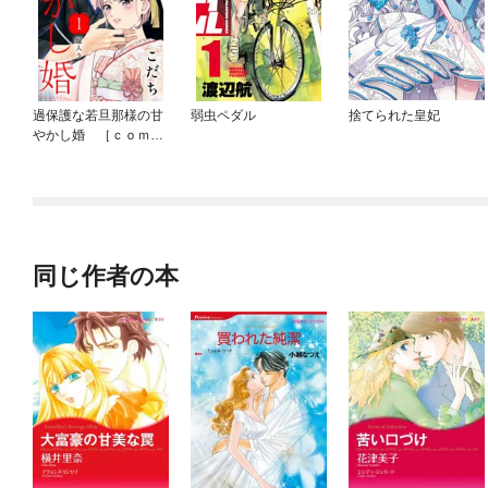
過保護な若旦那様の甘
弱虫ペダル
捨てられた皇妃
やかし婚 ［ｃｏｍｉ
ｃ ｔｉｎｔ］ 分冊
版
同じ作者の本