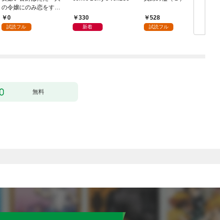
の令嬢にのみ恋をする
（分冊版）第１話
0
330
528
試読フル
新着
試読フル
無料