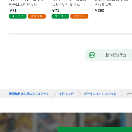
相手は上司だった
はもういりません
される 1巻
71
71
363
タテヨミ
試読フル
タテヨミ
試読フル
新刊配信予定
漫画無料試し読みならdブック
女性マンガ
ダーリンは生モノにつき
ダー