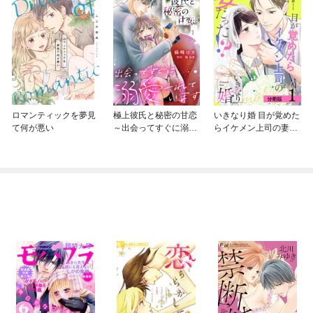
ロマンティックを夢見
極上彼氏と秘密の甘恋
いきなり婚 目が覚めた
て何が悪い
～出会ってすぐに溺愛
らイケメン上司の妻だ
されています～【分冊
った！？ 分冊版
版】