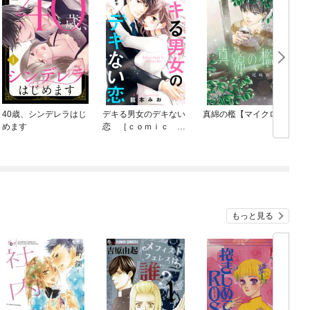
40歳、シンデレラはじ
デキる男女のデキない
真綿の檻【マイクロ】
c
めます
恋 ［ｃｏｍｉｃ ｔ
ｉｎｔ］ 分冊版
もっと見る