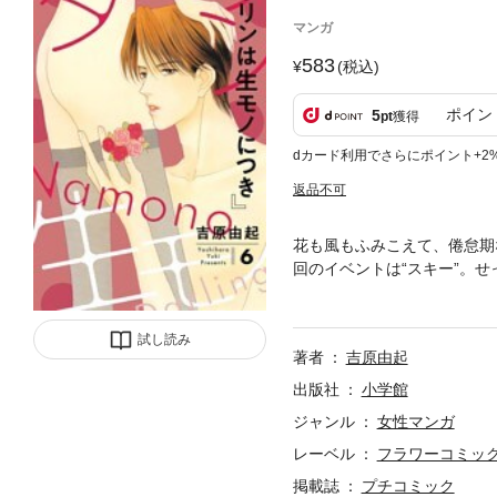
マンガ
583
(税込)
ポイン
5
pt
獲得
dカード利用でさらにポイント+2
返品不可
花も風もふみこえて、倦怠期
回のイベントは“スキー”。
て・・・。プチコミックで大
試し読み
著者
吉原由起
出版社
小学館
ジャンル
女性マンガ
レーベル
フラワーコミッ
掲載誌
プチコミック