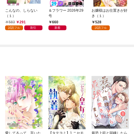
こんなの、しらない
＆フラワー 2026年29
お嬢様はお仕置きが好
（１）
号
き（１）
583
291
660
528
試読フル
割引
新着
試読フル
愛してるって、言いた
【タテヨミ】1.ニセモ
最恐上司と同棲したら