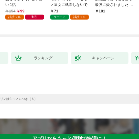
い 1話
ノ皇女に執着しないで
最強に愛されました 1
巻
154
99
71
181
試読フル
割引
タテヨミ
試読フル
ランキング
キャンペーン
リンは生モノにつき（６）
アプリならもっと便利で快適に！