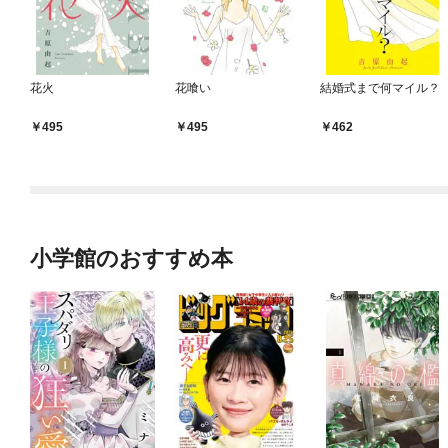
花火
花喰い
結婚式まで何マイル？
495
495
462
小学館のおすすめ本