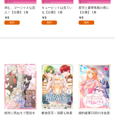
求む、ゴージャスな恋
キューピッドは見てい
星空と豪華客船の夜に
人！【分冊】 1巻
る【分冊】 1巻
【分冊】 1巻
0
0
0
無料
無料
無料
絶対に死ぬモブ悪役令
解放宣言～溺愛も執着
婚約破棄23回の冷血貴