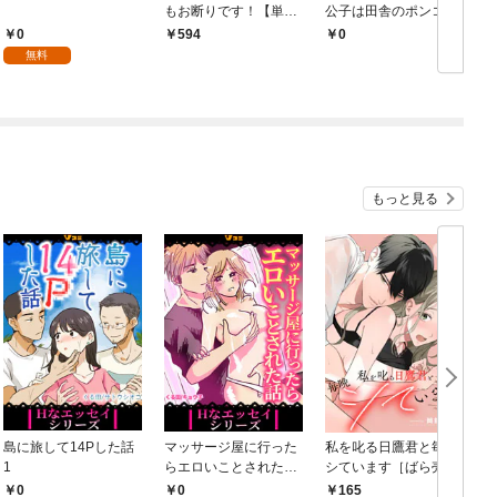
もお断りです！【単行
公子は田舎のポンコツ
本版】 1巻
令嬢にふりまわされる
0
594
￥0
￥
モノクロ版 第1話
無料
もっと見る
島に旅して14Pした話
マッサージ屋に行った
私を叱る日鷹君と毎晩
1
らエロいことされた話
シています［ばら売
1
り］ 第1話
0
0
165