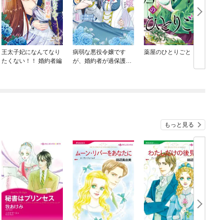
王太子妃になんてなり
病弱な悪役令嬢です
薬屋のひとりごと
たくない！！ 婚約者編
が、婚約者が過保護す
ぎて逃げ出したい(私た
ち犬猿の仲でしたよ
ね！？)
もっと見る