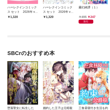
ハーレクインコミック
ハーレクインコミック
霧幻綺譚（１）
ス セット 2026年 vo
ス セット 2026年 vo
l.866
l.850
495
247
1,320
1,320
割引
SBCrのおすすめ本
堕落聖女に転生した
婚約した王子は元暗殺
三食昼寝付き生活を約