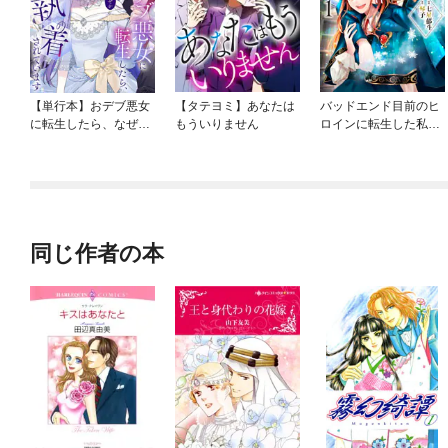
【単行本】おデブ悪女
【タテヨミ】あなたは
バッドエンド目前のヒ
に転生したら、なぜか
もういりません
ロインに転生した私、
ラスボス王子様に執着
今世では恋愛するつも
されています
りがチートな兄が離し
てくれません！？@C
OMIC
同じ作者の本