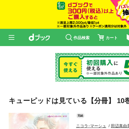
作品検索
カート
キューピッドは見ている【分冊】 10
完結
ニコラ･マーシュ
田辺真由