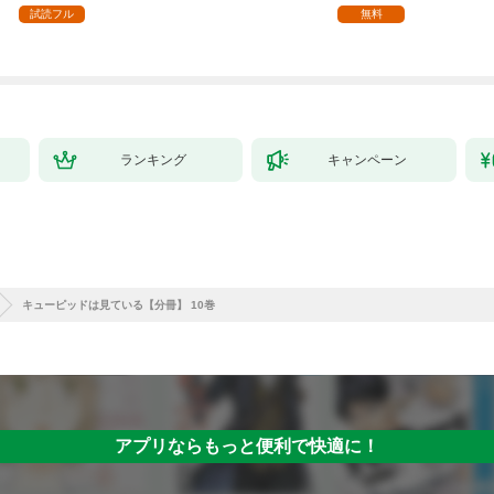
ます【単話】（１）
試読フル
無料
ランキング
キャンペーン
キューピッドは見ている【分冊】 10巻
アプリならもっと便利で快適に！