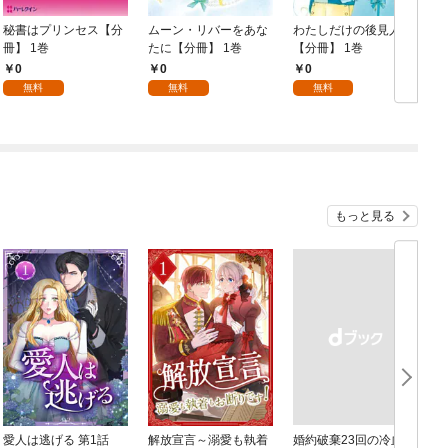
秘書はプリンセス【分
ムーン・リバーをあな
わたしだけの後見人
冊】 1巻
たに【分冊】 1巻
【分冊】 1巻
冊
0
0
0
無料
無料
無料
もっと見る
愛人は逃げる 第1話
解放宣言～溺愛も執着
婚約破棄23回の冷血貴