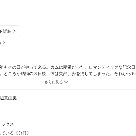
ト詳細
%
年もその日がやって来る。カムは憂鬱だった。ロマンティックな記念日
。ところが結婚の３日後、彼は突然、姿を消してしまった。それから６
べて順調な日々を送る彼女の前に、再びブレインが現れる。すべてを水
る一方で、かつて愛した人の温かい手に触れると、カムは彼の胸にすべ
辺真由美
ミックス
見ている【分冊】