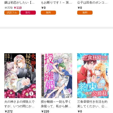
嬢は初恋がしたい【単
もお断りです！～ 第1
公子は田舎のポンコツ
行本版】 1巻
話
令嬢にふりまわされる
770
110
0
0
1話
試読フル
割引
無料
無料
火の神さまの掃除人で
授か離婚～一刻も早く
三食昼寝付き生活を約
すが、いつの間にか花
身籠って、私から解放
束してください、公爵
嫁として溺愛されてい
してさしあげます！1
様 1話
272
0
220