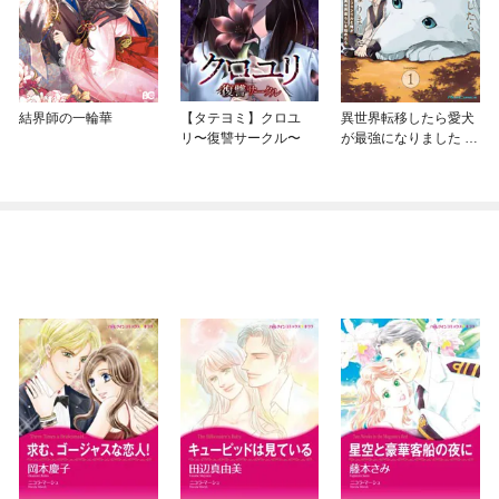
結界師の一輪華
【タテヨミ】クロユ
異世界転移したら愛犬
リ〜復讐サークル〜
が最強になりました ～
シルバーフェンリルと
俺が異世界暮らしを始
めたら～ THE COMIC