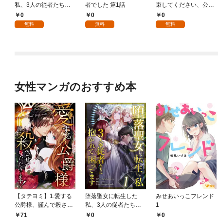
私、3人の従者たちに
者でした 第1話
束してください、公爵
抱かれて困ってます 第
様 1話
0
0
0
1話
無料
無料
無料
女性マンガのおすすめ本
【タテヨミ】1.愛する
堕落聖女に転生した
みせあいっこフレンド
公爵様、謹んで殺させ
私、3人の従者たちに
1
ていただきます！
抱かれて困ってます 第
71
0
0