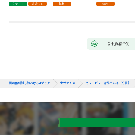
1話
タテヨミ
試読フル
無料
無料
新刊配信予定
漫画無料試し読みならdブック
女性マンガ
キューピッドは見ている【分冊】