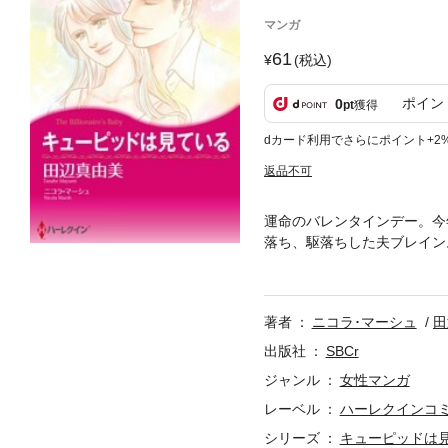
マンガ
61
(税込)
ポイン
0
pt
獲得
dカード利用でさらにポイント+2
返品不可
運命のバレンタインデー。今
落ち、駆落ちした夫ブレイン
カフェのオーナーになり、す
したいと彼は言う。怒りが募
いう衝動に駆られた。
著者
ニコラ･マーシュ
田
出版社
SBCr
ジャンル
女性マンガ
レーベル
ハーレクインコ
シリーズ
キューピッドは