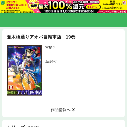
並木橋通りアオバ自転車店 19巻
宮尾岳
返品不可
作品情報へ