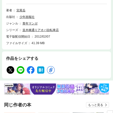
う、心の清涼飲料水コミック。あなたもきっと、自転車に乗りたくなりま
す。
著者
宮尾岳
出版社
少年画報社
ジャンル
青年マンガ
シリーズ
並木橋通りアオバ自転車店
電子版配信開始日
2012/02/07
ファイルサイズ
41.39 MB
作品をシェアする
同じ作者の本
もっと見る