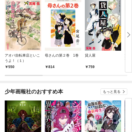
アオバ自転車店といこ
母さんの第２巻 1巻
貸人屋
貸人
うよ！（１）
7・
￥550
￥814
￥759
￥1
少年画報社のおすすめ本
もっと見る