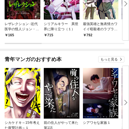
レザレクション -近代
シリアルキラー 異世
最強英雄と無表情カワ
シリ
医学の怪人ジョン・ハ
界に降り立つ（１）
イイ暗殺者のラブラブ
に降
ンター- 連載版 第1話
新婚生活 １巻
トル
￥165
￥715
￥792
￥7
少年の眼
青年マンガのおすすめ本
もっと見る
シカケドキ～15年考え
前の住人がやって来た
シアワセな家族１
16
た復讐計画～１
第1話
地獄