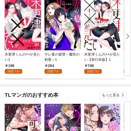
木更津くんの××が見た
サレ妻の復讐～魔性の
木更津くんの××が見た
フレ
い1
刺青～1
い【単行本版】1
くん
失格
198
264
748
1
試読フル
試読フル
試読フル
試
TLマンガのおすすめ本
もっと見る