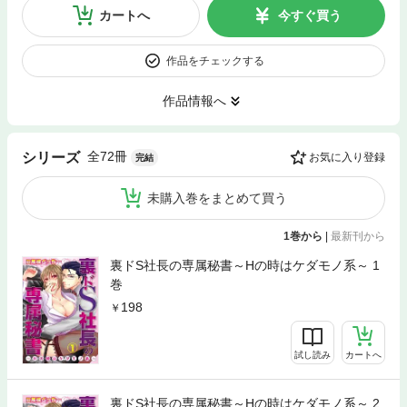
カートへ
今すぐ買う
作品をチェックする
作品情報へ
全72冊
シリーズ
お気に入り登録
完結
未購入巻をまとめて買う
1巻から
|
最新刊から
裏ドS社長の専属秘書～Hの時はケダモノ系～ 1
巻
198
試し読み
カートへ
裏ドS社長の専属秘書～Hの時はケダモノ系～ 2