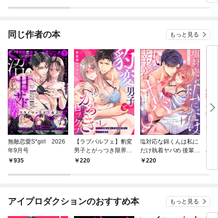
か？
様【スマコミ】
旦那様に溺愛されてい
ます（単話版）
同じ作者の本
もっと見る
無敵恋愛S*girl 2026
【ラブパルフェ】豹変
塩対応な錦くんは私に
ラブ
年9月号
男子とがっつき限界セ
だけ執着ヤバめ 後輩と
arf
ックス～野獣な彼の激
の激イキSEXで囲われ
935
220
220
5
しすぎる快楽にハメら
てます（分冊版）
れて 1
【第1話】
アイプロダクションのおすすめ本
もっと見る