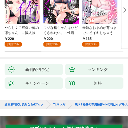
やらしくて可愛い俺の
マゾな梢ちゃんはひど
未熟なおまめが育つま
お見
凛ちゃん。～隣人後輩
くされたい。～性癖マ
で～初イキしちゃう敏
筋肉
くんのイキすぎた執着
ッチした後輩と欲望の
感指導～1
絶寸
220
220
165
1
にハメ堕とされる～(1)
ままにセックスしたら
1【
試読フル
試読フル
試読フル
試
～(1)
付き
新刊配信予定
ランキング
キャンペーン
無料
漫画無料試し読みならdブック
TLマンガ
裏ドS社長の専属秘書～Hの時はケダモノ