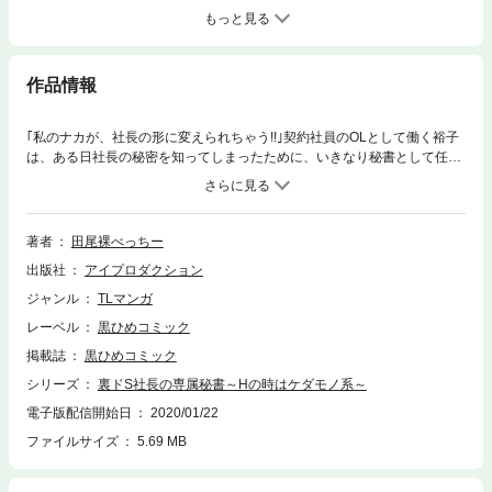
もっと見る
作品情報
｢私のナカが、社長の形に変えられちゃう!!｣契約社員のOLとして働く裕子
は、ある日社長の秘密を知ってしまったために、いきなり秘書として任命
されてしまう。社長の秘密にとまどうも、ある時は女性よりも繊細で、男
性よりも野獣系。Hの時も猛々しくてエロティック…謎めいた社長に、す
っかり心とカラダが飼いならされてしまって…
著者
田尾裸べっちー
出版社
アイプロダクション
ジャンル
TLマンガ
レーベル
黒ひめコミック
掲載誌
黒ひめコミック
シリーズ
裏ドS社長の専属秘書～Hの時はケダモノ系～
電子版配信開始日
2020/01/22
ファイルサイズ
5.69 MB