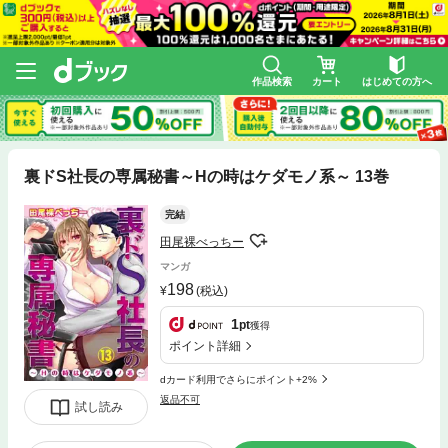
作品検索
カート
はじめての方へ
裏ドS社長の専属秘書～Hの時はケダモノ系～ 13巻
完結
田尾裸べっちー
マンガ
198
(税込)
1
pt
獲得
ポイント詳細
dカード利用でさらにポイント+2%
返品不可
試し読み