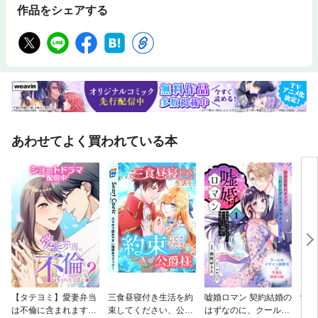
作品をシェアする
あわせてよく買われている本
【タテヨミ】愛妻弁当
三食昼寝付き生活を約
嘘婚ロマン 契約結婚の
愛人
は不倫に含まれます
束してください、公爵
はずなのに、クールな