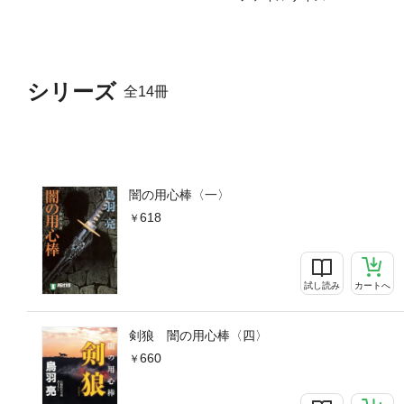
シリーズ
全14冊
闇の用心棒〈一〉
618
試し読み
カートへ
剣狼 闇の用心棒〈四〉
660