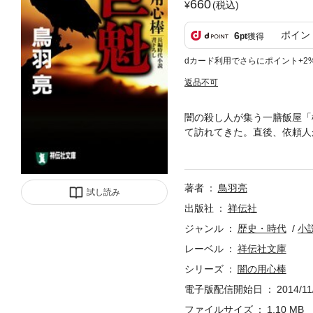
660
(税込)
ポイン
6
pt
獲得
dカード利用でさらにポイント+2
返品不可
闇の殺し人が集う一膳飯屋「
て訪れてきた。直後、依頼人
き、凄腕の刺客らを繰る黒幕
著者
鳥羽亮
試し読み
出版社
祥伝社
ジャンル
歴史・時代
小
レーベル
祥伝社文庫
シリーズ
闇の用心棒
電子版配信開始日
2014/11
ファイルサイズ
1.10 MB