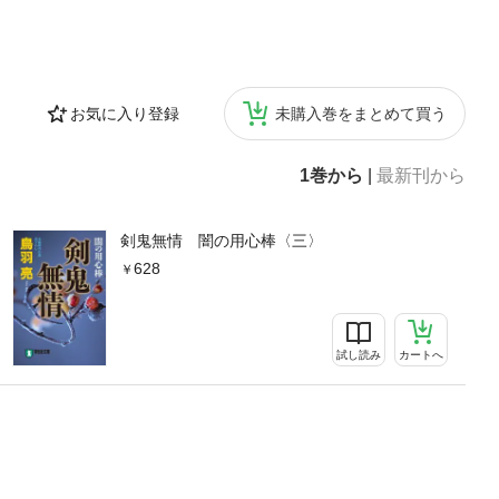
お気に入り登録
未購入巻をまとめて買う
1巻から
|
最新刊から
剣鬼無情 闇の用心棒〈三〉
628
試し読み
カートへ