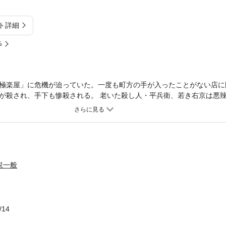
ト詳細
%
極楽屋」に危機が迫っていた。一度も町方の手が入ったことがない店に
が殺され、手下も惨殺される。 老いた殺し人・平兵衛、若き右京は悪
を掴もうとするのだが、そこにも新たな罠が！ 殺すか殺されるか！
説一般
/14