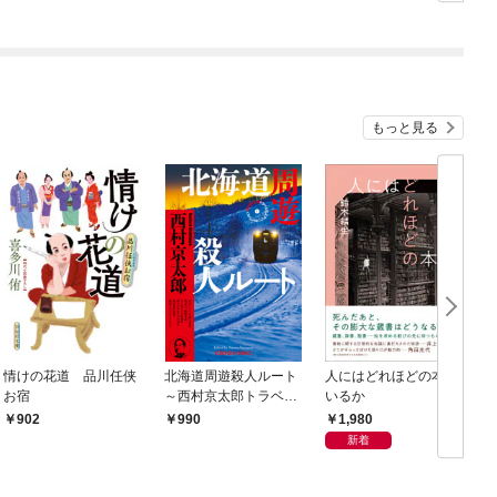
付】
もっと見る
情けの花道 品川任侠
北海道周遊殺人ルート
人にはどれほどの本が
お宿
～西村京太郎トラベル
いるか
ミステリー・セレクシ
1,980
902
990
ョン（1）～
新着