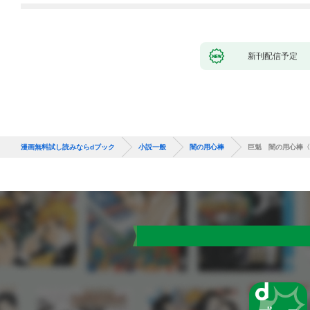
新刊配信予定
漫画無料試し読みならdブック
小説一般
闇の用心棒
巨魁 闇の用心棒〈