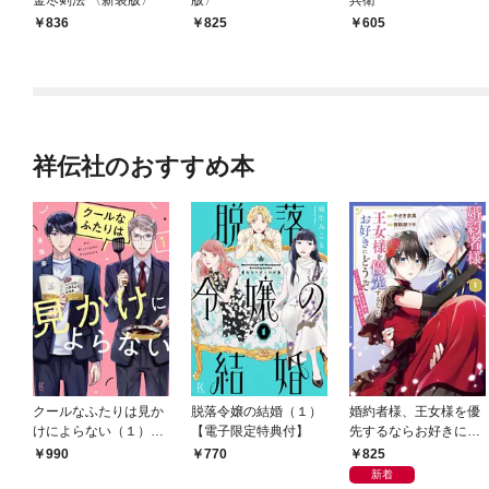
836
825
605
祥伝社のおすすめ本
クールなふたりは見か
脱落令嬢の結婚（１）
婚約者様、王女様を優
けによらない（１）
【電子限定特典付】
先するならお好きにど
【電子限定特典付】
うぞ（※ただし、私も
825
990
770
王子様を優先します
新着