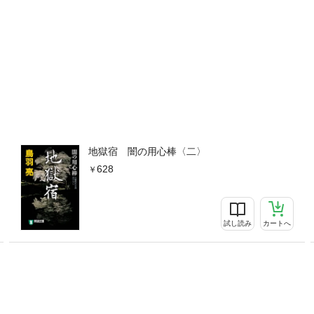
地獄宿 闇の用心棒〈二〉
628
試し読み
カートへ