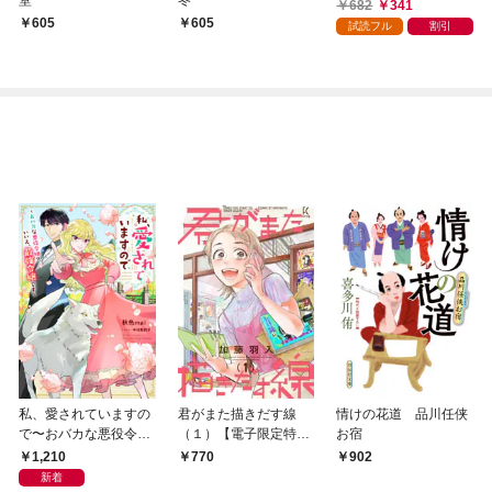
682
341
605
605
試読フル
割引
私、愛されていますの
君がまた描きだす線
情けの花道 品川任侠
で〜おバカな悪役令
（１）【電子限定特典
お宿
嬢？いいえ、最強令嬢
付】
1,210
770
902
です〜
新着