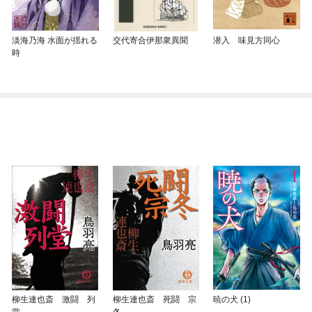
淡海乃海 水面が揺れる
交代寄合伊那衆異聞
潜入 味見方同心
時
柳生連也斎 激闘 列
柳生連也斎 死闘 宗
暁の犬 (1)
堂
冬