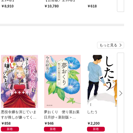
8,910
10,780
618
もっと見る
悪役令嬢を演じていま
夢おくり 便り屋お葉
したう
すが推しが嫌ってくれ
日月抄＜新刻版＞
ません【単行本版】
［1］
858
946
2,200
（１）【電子限定特典
新着
新着
新着