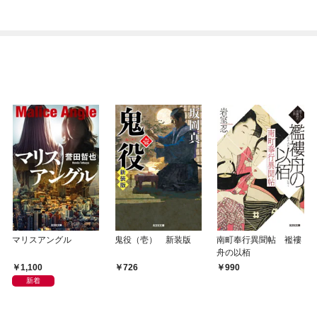
マリスアングル
鬼役（壱） 新装版
南町奉行異聞帖 襤褸
舟の以栢
1,100
726
990
新着