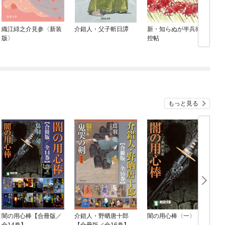
織江緋之介見参〈新装
介錯人・父子斬日譚
新・知らぬが半兵衛手
版〉
控帖
もっと見る
闇の用心棒【合冊版／
介錯人・野晒唐十郎
闇の用心棒〈一〉
全14巻】
【合冊版／全16巻】