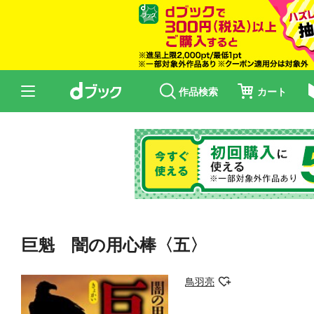
作品検索
カート
巨魁 闇の用心棒〈五〉
鳥羽亮