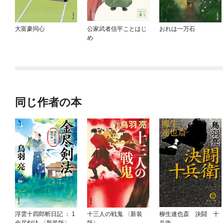
大富豪同心
公家武者信平ことはじ
おれは一万石
め
同じ作者の本
浮雲十四郎斬日記 ： 1
十三人の戦鬼 〈新装
柳生連也斎 決闘 十
金尽剣法 〈新装版〉
版〉
兵衛