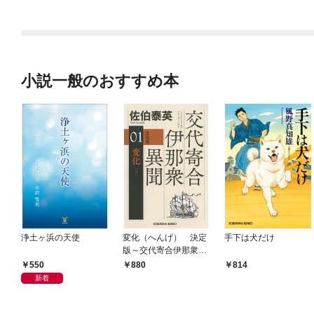
が…）（１）【電子限
定特典付】
小説一般のおすすめ本
浄土ヶ浜の天使
変化（へんげ） 決定
手下は犬だけ
版～交代寄合伊那衆異
聞（1）～
550
880
814
新着