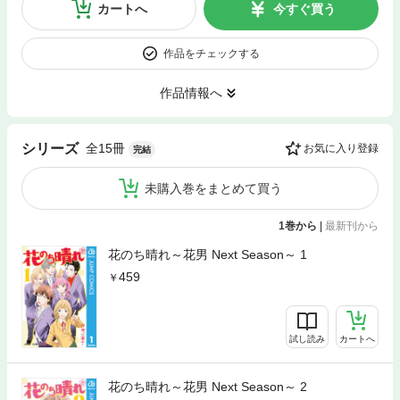
カートへ
今すぐ買う
作品をチェックする
作品情報へ
全15冊
シリーズ
お気に入り登録
完結
未購入巻をまとめて買う
1巻から
|
最新刊から
花のち晴れ～花男 Next Season～ 1
459
試し読み
カートへ
花のち晴れ～花男 Next Season～ 2