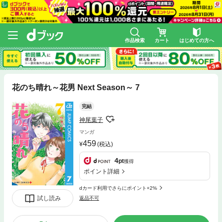
作品検索
カート
はじめての方へ
花のち晴れ～花男 Next Season～ 7
完結
神尾葉子
マンガ
459
(税込)
4
pt
獲得
ポイント詳細
dカード利用でさらにポイント+2%
試し読み
返品不可