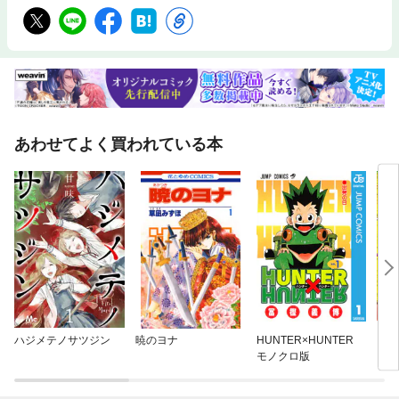
あわせてよく買われている本
ハジメテノサツジン
暁のヨナ
HUNTER×HUNTER
ダン
モノクロ版