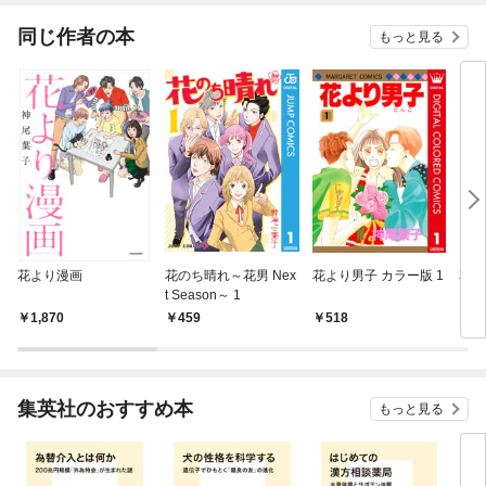
同じ作者の本
もっと見る
花より漫画
花のち晴れ～花男 Nex
花より男子 カラー版 1
花
t Season～ 1
Ｎｅ
ｎ～
1,870
459
518
7
集英社のおすすめ本
もっと見る