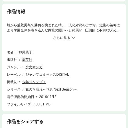
作品情報
馳から益荒男祭で勝負を挑まれた晴。二人の対決のはずが、近衛の策略に
より学園全体を巻き込んだ両校の闘いへと発展!? 圧倒的に不利な状況の
中、F4の西門総二郎にも背中を押され、晴はいざ決戦の舞台へ…!!
著者
神尾葉子
出版社
集英社
ジャンル
少女マンガ
レーベル
ジャンプコミックスDIGITAL
掲載誌
少年ジャンプ＋
シリーズ
花のち晴れ～花男 Next Season～
電子版配信開始日
2019/11/13
ファイルサイズ
33.31 MB
作品をシェアする