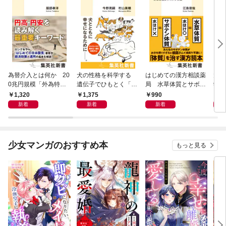
為替介入とは何か 20
犬の性格を科学する
はじめての漢方相談薬
大江
0兆円規模「外為特
遺伝子でひもとく「最
局 水草体質とサボテ
学と
会」が生まれた謎
良の友」の進化
ン体質
から
1,320
1,375
990
1,
新着
新着
新着
少女マンガのおすすめ本
もっと見る