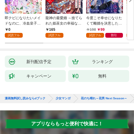
即クビになりたいメイ
龍神の最愛婚 ～捨てら
今度こそ幸せになりた
鬼条
ドなのに、冷血皇子に
れた姫巫女の幸福な嫁
くて離婚を決意したと
見初
執着されています第1
入り～: 1
ころ、無表情な旦那様
～１
0
165
198
99
1
話
が「愛してる」と言っ
試読フル
試読フル
試読フル
割引
試
てきました。1
新刊配信予定
ランキング
キャンペーン
無料
漫画無料試し読みならdブック
少女マンガ
花のち晴れ～花男 Next Season～
アプリならもっと便利で快適に！