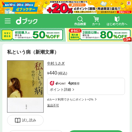
作品検索
カート
はじめての方へ
私という病（新潮文庫）
中村うさぎ
440
(税込)
4
pt
獲得
ポイント詳細
dカード利用でさらにポイント+2%
返品不可
試し読み