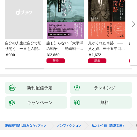
自分の人生は自分で切
誰も知らない「太平洋
鬼がくれた奇跡 ──
絆の
り開く 一日も入院せ
の戦争」 島嶼戦――
父と娘、三十五年目の
と渡
ずに逝った乳がん患者
マッカーサーとの激闘
赦し
2,860
1,672
8
￥990
から医療を見た風景
の真実
新着
新着
新刊配信予定
ランキング
キャンペーン
無料
漫画無料試し読みならdブック
ノンフィクション
私という病（新潮文庫）