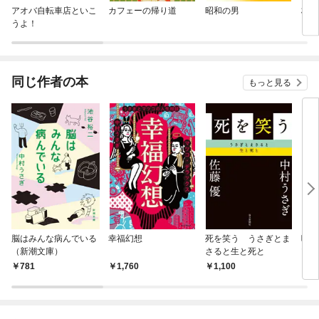
アオバ自転車店といこ
カフェーの帰り道
昭和の男
杯気
うよ！
同じ作者の本
もっと見る
脳はみんな病んでいる
幸福幻想
死を笑う うさぎとま
喧嘩
（新潮文庫）
さると生と死と
ツコ
781
1,760
1,100
9