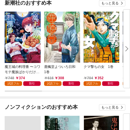
新潮社のおすすめ本
もっと見る
魔王城の料理番 〜コワ
鹿楓堂よついろ日和
クマ撃ちの女 1巻
俺の
モテ魔族ばかりだけ
1巻
ンビ
ど、ホワイトな職場で
る 
748
374
616
308
704
352
7
す〜 1巻
試読フル
割引
試読フル
割引
試読フル
割引
試
ノンフィクションのおすすめ本
もっと見る