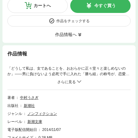
カートへ
今すぐ買う
作品をチェックする
作品情報へ
作品情報
「どうして私は、女であることを、おおらかに正々堂々と楽しめないの
か」——男に負けないよう必死で手に入れた「勝ち組」の称号が、恋愛マ
ーケットでは惨めな「負け組」と見なされる。愛されたい、だけど見返し
てやりたい……相反した女の欲情を抱いた作家が叩いた扉は、新宿歌舞伎
町・熟女ヘルス。過激な〈実体験主義〉に潜む、普遍的な「女」の苦しみ
に肉体ごと挑んだ、戦いと絶望の全記録！
著者
中村うさぎ
出版社
新潮社
ジャンル
ノンフィクション
レーベル
新潮文庫
電子版配信開始日
2014/11/07
ファイルサイズ
0.28 MB