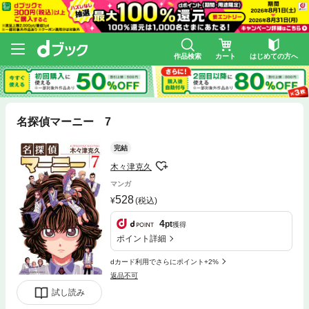
作品検索
カート
はじめての方へ
名探偵マーニー 7
完結
木々津克久
マンガ
528
(税込)
4
pt
獲得
ポイント詳細
dカード利用でさらにポイント+2%
返品不可
試し読み