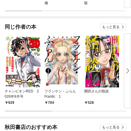
儀
版
同じ作者の本
もっと見る
チャンピオンRED 2
フランケン・ふらん
開田さんの怪談
フ
026年9月号
Frantic 1
1
929
704
528
7
秋田書店のおすすめ本
もっと見る