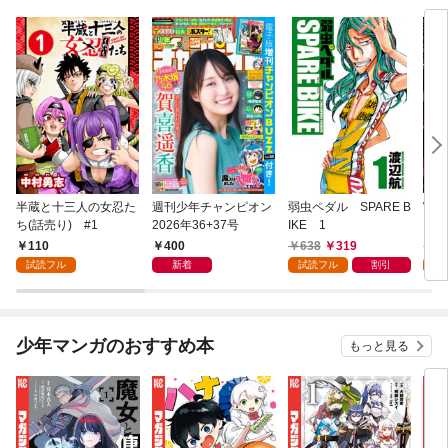
半蔵と十三人の女忍た
週刊少年チャンピオン
弱虫ペダル SPARE B
WO
ち(話売り) #1
2026年36+37号
IKE 1
コ 
110
400
638
319
7
試読フル
新着
試読フル
割引
試
少年マンガのおすすめ本
もっと見る