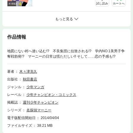
試し読み
カートへ
もっと見る
作品情報
地図にない村へ迷い込む!? 不良集団に拉致される!? 学内NO.1美男子争
奪戦勃発!? マーニーの日常は慌ただしい!! そして……恋の予感も!?
著者
木々津克久
出版社
秋田書店
ジャンル
少年マンガ
レーベル
少年チャンピオン・コミックス
掲載誌
週刊少年チャンピオン
シリーズ
名探偵マーニー
電子版配信開始日
2014/04/04
ファイルサイズ
38.21 MB