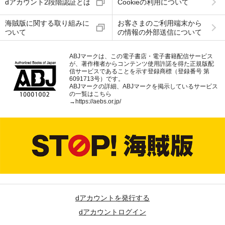
dアカウント2段階認証とは
Cookieの利用について
海賊版に関する取り組みに
お客さまのご利用端末から
ついて
の情報の外部送信について
ABJマークは、この電子書店・電子書籍配信サービス
が、著作権者からコンテンツ使用許諾を得た正規版配
信サービスであることを示す登録商標（登録番号 第
6091713号）です。
ABJマークの詳細、ABJマークを掲示しているサービス
の一覧はこちら
→
https://aebs.or.jp/
dアカウントを発行する
dアカウントログイン