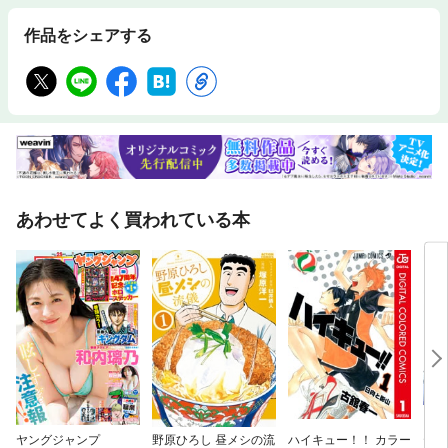
作品をシェアする
あわせてよく買われている本
ヤングジャンプ
野原ひろし 昼メシの流
ハイキュー！！ カラー
テラ