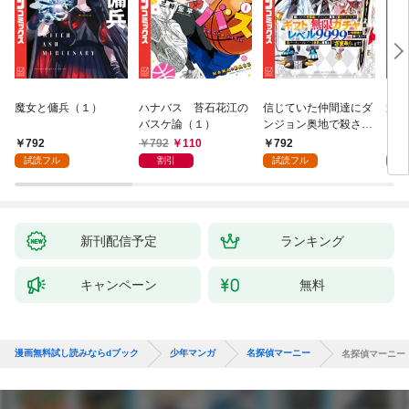
魔女と傭兵（１）
ハナバス 苔石花江の
信じていた仲間達にダ
追放
バスケ論（１）
ンジョン奥地で殺され
『自
かけたがギフト『無限
領地
792
792
110
792
7
ガチャ』でレベル９９
強の
試読フル
割引
試読フル
試
９９の仲間達を手に入
～最
れて元パーティーメン
で始
バーと世界に復讐＆
拓ス
『ざまぁ！』します！
（１
（１）
新刊配信予定
ランキング
キャンペーン
無料
漫画無料試し読みならdブック
少年マンガ
名探偵マーニー
名探偵マーニー