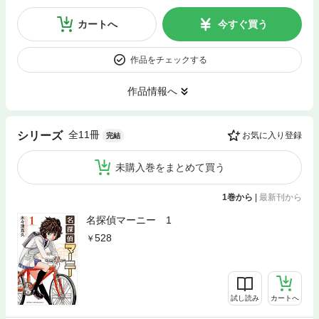
カートへ
今すぐ買う
作品をチェックする
作品情報へ
全11冊
シリーズ
お気に入り登録
完結
未購入巻をまとめて買う
1巻から
|
最新刊から
名探偵マーニー 1
528
試し読み
カートへ