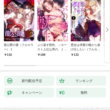
龍公爵の妻（フルカラ
ぶり返す獣性。～カー
悪女は求愛の檻から逃
恋す
ー） 1
スト上位な男の、１０
げ出したい（フルカラ
【fo
年越しの激愛１
ー） 1
132
198
132
2
新刊配信予定
ランキング
キャンペーン
無料