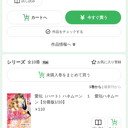
試し読み
カートへ
今すぐ買う
作品をチェックする
作品情報へ
全10冊
シリーズ
お気に入り登録
完結
未購入巻をまとめて買う
1巻から
|
最新刊から
愛玩（ハート）ハネムーン １ 愛玩ハネムー
ン【分冊版1/10】
110