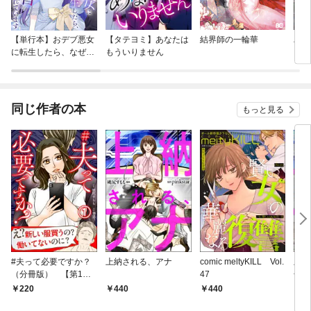
【単行本】おデブ悪女
【タテヨミ】あなたは
結界師の一輪華
バッ
に転生したら、なぜか
もういりません
ロイ
ラスボス王子様に執着
今世
されています
りが
てく
OMI
同じ作者の本
もっと見る
#夫って必要ですか？
上納される、アナ
comic meltyKILL Vol.
上納
（分冊版） 【第1
47
冊版
話】
220
440
440
2