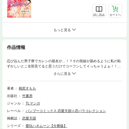
試し読み
カートへ
もっと見る
作品情報
忍び込んだ男子寮でカレシの親友が…！？その視線が舐めるように私の恥
ずかしいとこ全部見てると思うだけでコーフンしてイっちゃうよぉ！！※
本コンテンツは単行本「愛玩ハネムーン」を分冊したものです。
著者
桃尻すもも
出版社
竹書房
ジャンル
TLマンガ
レーベル
バンブーコミックス 恋愛天国☆恋パラコレクション
掲載誌
恋愛天国
シリーズ
愛玩ハネムーン【分冊版】