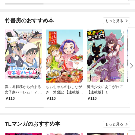
竹書房のおすすめ本
もっと見る
異世界転移から始まる
ちぃちゃんのおしなが
魔法少女にあこがれて
ガー
女子寮ハーレム！？ ～
き 繁盛記 【連載版】
【連載版】１
ィー
管理人として働く人間
１
110
110
110
1
と恋する魔族娘たち～
【連載版】０
TLマンガのおすすめ本
もっと見る