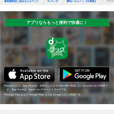
漫画無料試し読みならdブック
TLマンガ
愛玩ハネムーン【分冊版】
フラチ
アプリならもっと便利で快適に！
Appleのロゴ、App Storeは、米国もしくはその他の国や地域におけるApple Inc.の商標で
す。App Storeは、Apple Inc.のサービスマークです。
Google Play および Google Play ロゴは Google LLC の商標です。