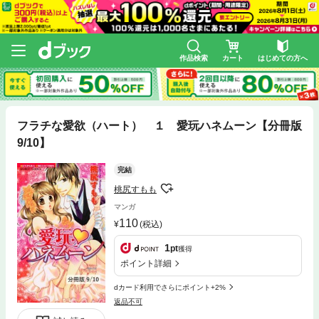
作品検索
カート
はじめての方へ
フラチな愛欲（ハート） １ 愛玩ハネムーン【分冊版
9/10】
完結
桃尻すもも
マンガ
110
(税込)
1
pt
獲得
ポイント詳細
dカード利用でさらにポイント+2%
返品不可