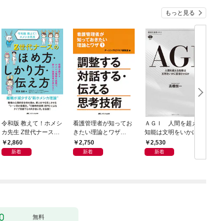
もっと見る
令和版 教えて！ホメシ
看護管理者が知ってお
ＡＧＩ 人間を超える
カ先生 Z世代ナースの
きたい理論とワザ①
知能は文明をいかに変
ほめ方・しかり方・伝
調整する 対話する・伝
容させるか
2,860
2,750
2,530
え方
える 思考技術
新着
新着
新着
無料