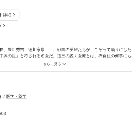
ト詳細
%
長、豊臣秀吉、徳川家康……。戦国の英雄たちが、こぞって頼りにした
中興の祖」と称される名医だ。道三の説く医療とは、衣食住の何事にも
合だ。健康法をわかりやすく歌にした『養生誹諧』と、松永久秀に献上
ど知られていなかった史料を基に、戦国武将の養生法と房中術を紹介す
俗
医学・薬学
/03