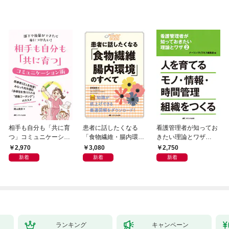
相手も自分も「共に育
患者に話したくなる
看護管理者が知ってお
つ」コミュニケーショ
「食物繊維・腸内環
きたい理論とワザ②
ン術
境」のすべて
人を育てる モノ・情
2,970
3,080
2,750
報・時間管理組織をつ
新着
新着
新着
くる
ランキング
キャンペーン