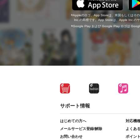
Appleのロゴ、App Storeは、米国もしくはそ
Inc.の商標です。App Storeは、Apple In
Google Play および Google Play ロゴは Go
サポート情報
はじめての方へ
対応機
メールサービス登録/解除
よくあ
お問い合わせ
ポイン