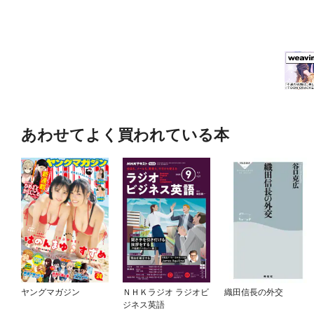
あわせてよく買われている本
ヤングマガジン
ＮＨＫラジオ ラジオビ
織田信長の外交
ジネス英語