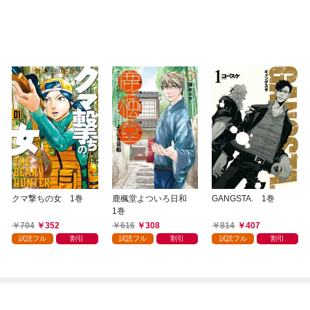
クマ撃ちの女 1巻
鹿楓堂よついろ日和
GANGSTA. 1巻
1巻
704
352
616
308
814
407
試読フル
割引
試読フル
割引
試読フル
割引