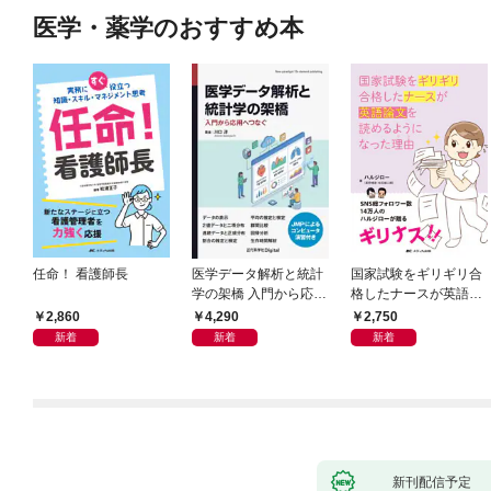
医学・薬学のおすすめ本
任命！ 看護師長
医学データ解析と統計
国家試験をギリギリ合
学の架橋 入門から応用
格したナースが英語論
へつなぐ
文を読めるようになっ
2,860
4,290
2,750
た理由
新着
新着
新着
新刊配信予定