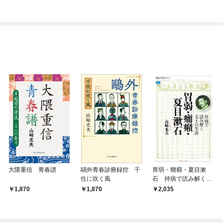
資哲学 花のタネは真
の刀職たち （角川eb
夏に播くな
ook nf）
大隈重信 青春譜
鷗外青春診療録控 千
胃弱・癇癪・夏目漱
住に吹く風
石 持病で読み解く文
士の生涯
1,870
1,870
2,035