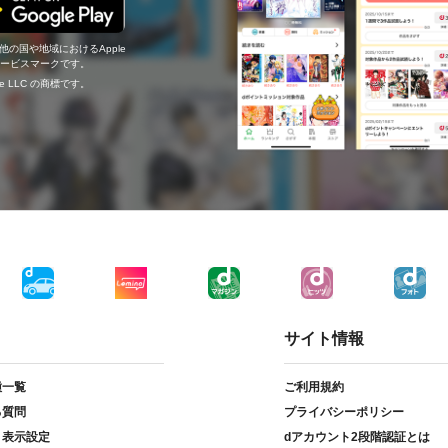
の他の国や地域におけるApple
c.のサービスマークです。
ogle LLC の商標です。
サイト情報
種一覧
ご利用規約
る質問
プライバシーポリシー
ト表示設定
dアカウント2段階認証とは