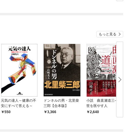
もっと見る
元気の達人～健康の不
ドンネルの男・北里柴
小説 曲直瀬道三―乱
安にすべて答える～
三郎【合本版】
世を医やす人
550
3,366
2,640