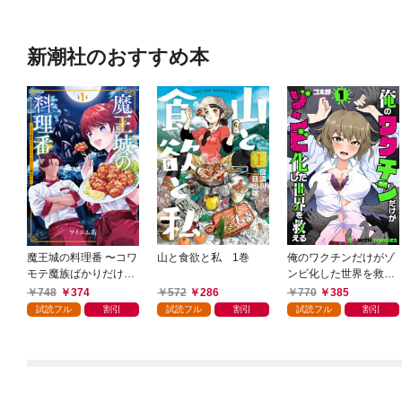
新潮社のおすすめ本
魔王城の料理番 〜コワ
山と食欲と私 1巻
俺のワクチンだけがゾ
モテ魔族ばかりだけ
ンビ化した世界を救え
ど、ホワイトな職場で
る 1巻
748
374
572
286
770
385
す〜 1巻
試読フル
割引
試読フル
割引
試読フル
割引