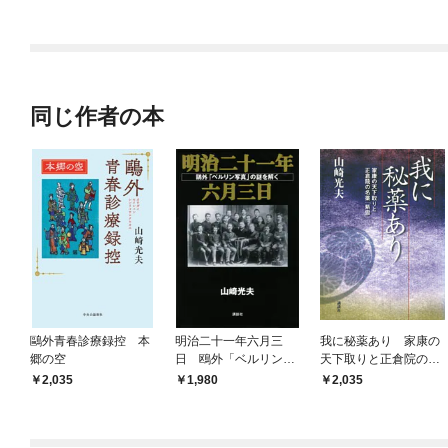
同じ作者の本
鷗外青春診療録控 本
明治二十一年六月三
我に秘薬あり 家康の
郷の空
日 鴎外「ベルリン写
天下取りと正倉院の名
真」の謎を解く
薬「紫雪」
2,035
1,980
2,035