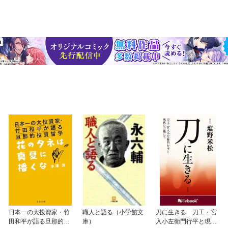
日本一の大投資家・竹
職人と語る（小学館文
刀に生きる 刀工・宮
田和平が語る旦那的投
庫）
入小左衛門行平と現代