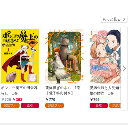
もっと見る
ポンコツ魔王の田舎暮
死体担ぎのネム 1巻
臆病公爵と人見知り令
らし 1巻
【電子特典付き】
嬢の婚約 1巻
1
726
363
770
792
試読フル
割引
試読フル
新着
試読増量