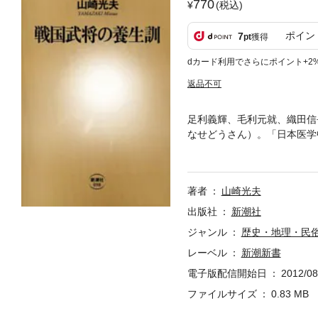
770
(税込)
ポイン
7
pt
獲得
dカード利用でさらにポイント+2
返品不可
足利義輝、毛利元就、織田信
なせどうさん）。「日本医学
けた生活と、正しい男女の交
『黄素妙論』。今までほとん
著者
山崎光夫
出版社
新潮社
ジャンル
歴史・地理・民
レーベル
新潮新書
電子版配信開始日
2012/08
ファイルサイズ
0.83 MB