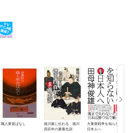
職人衆昔ばなし
徳川家に伝わる 徳川
大東亜戦争を知らない
四百年の裏養生訓
日本人へ