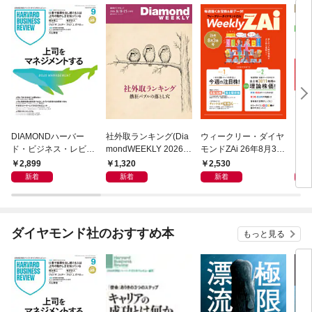
DIAMONDハーバー
社外取ランキング(Dia
ウィークリー・ダイヤ
ダ
ド・ビジネス・レビュ
mondWEEKLY 2026年
モンドZAi 26年8月3日
２６
ー 2026年9月号 特集
8/8・15合併号)
号
2,899
1,320
2,530
9
「上司をマネジメント
新着
新着
新着
する」
ダイヤモンド社のおすすめ本
もっと見る