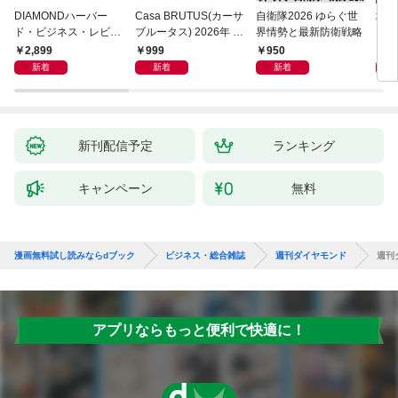
DIAMONDハーバー
Casa BRUTUS(カーサ
自衛隊2026 ゆらぐ世
地平
ド・ビジネス・レビュ
ブルータス) 2026年 9
界情勢と最新防衛戦略
ー 2026年9月号 特集
月号 [もっと学べる！
2,899
999
950
1,
「上司をマネジメント
動物園と水族館]
新着
新着
新着
する」
新刊配信予定
ランキング
キャンペーン
無料
漫画無料試し読みならdブック
ビジネス・総合雑誌
週刊ダイヤモンド
週刊
アプリならもっと便利で快適に！