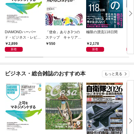
DIAMONDハーバー
「使命」ありき3つの
極限の漂流118日間
この
ド・ビジネス・レビュ
ステップ キャリアの
ー 2026年9月号 特集
成功とは何か
2,899
2,178
1,
550
「上司をマネジメント
新着
新着
する」
ビジネス・総合雑誌のおすすめ本
もっと見る