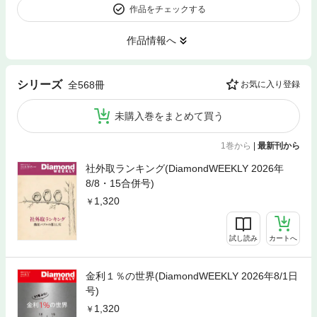
作品をチェックする
作品情報へ
シリーズ
全568冊
お気に入り登録
未購入巻をまとめて買う
1巻から
|
最新刊から
社外取ランキング(DiamondWEEKLY 2026年
8/8・15合併号)
1,320
試し読み
カートへ
金利１％の世界(DiamondWEEKLY 2026年8/1日
号)
1,320