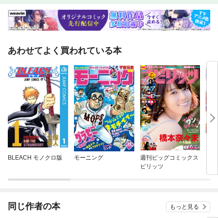
集2】日本の山が危ない登山の経済学【News】（ダイヤモンドレポート）
新国立「ザハ案」 雪辱した日本人建築家 バルサのサッカー場で大金星
（1）Close Up えっ？ アリババが参入するのか！？ リブラを巡る中
国の深謀遠慮（オフの役員）佐藤綱則●中外製薬執行役員・営業本部長
「World Scope」（from 欧州）合意なき離脱の序曲は物流の大混乱 国境
復活が生む阿鼻叫喚●竹下誠二郎（from 中国）SNS主役世代が中国大企業
あわせてよく買われている本
の雇用姿勢を変えるか●呉 明憲「Market」（商品市場 透視眼鏡）サウジ施
設攻撃で浮上した地政学リスクが原油押し上げ●芥田知至（金融市場 異論
百出）ドラギECB総裁が追加緩和で「ドラキュラ伯爵」とされた理由●加
藤 出「Data」（数字は語る）1.3% 2017年度の高校中退率●川口大司
【人物】（イノベーターの育ち方）塩田元規●アカツキ代表取締役CEO
（チェンジリーダーの哲学）小宮 暁●東京海上ホールディングス社長さら
なる海外展開で事業のリスク分散進める【連載・コラム】井手ゆきえ／カ
ラダご医見番深堀圭一郎のゴルフIQを高めよう！牧野 洋／Key Wordで世
界を読む山本洋子／新日本酒紀行渡部潤一／大人のための最先端理科Book
Reviews／佐藤 優/知を磨く読書Book Reviews／オフタイムの楽しみBook
Reviews／目利きのお気に入りBook Reviews／ビジネス書ベストセラー
ウォール・ストリート・ジャーナル発後藤謙次／永田町ライヴ！
BLEACH モノクロ版
モーニング
週刊ビッグコミックス
BU
ピリッツ
同じ作者の本
もっと見る