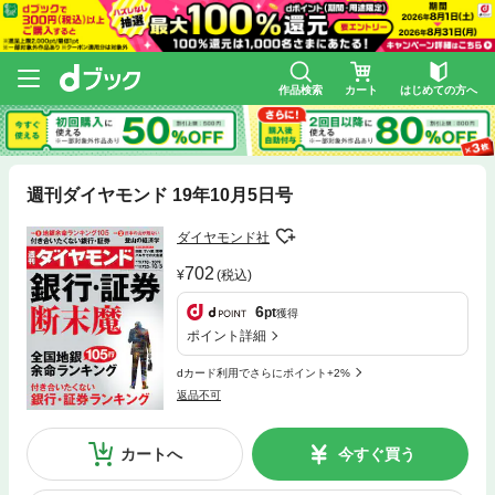
作品検索
カート
はじめての方へ
週刊ダイヤモンド 19年10月5日号
ダイヤモンド社
702
(税込)
6
pt
獲得
ポイント詳細
dカード利用でさらにポイント+2%
返品不可
カートへ
今すぐ買う