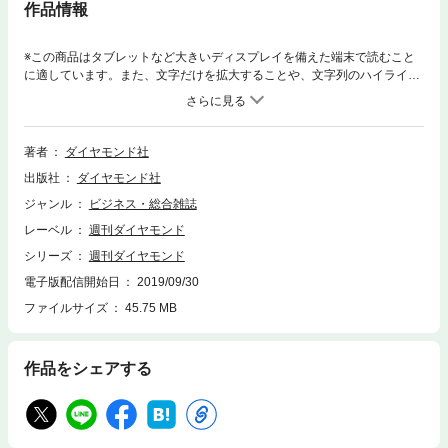
作品情報
※この商品はタブレットなど大きいディスプレイを備えた端末で読むこと
に適しています。また、文字だけを拡大することや、文字列のハイライ
ト、検索、辞書の参照、引用などの機能が使用できません。※電子版で
は、紙の雑誌と内容が一部異なります。ご注意ください。連載小説など著
作権等の問題で掲載されないページや写真、また、プレゼント企画やWEB
サービスなどご利用になれないコンテンツがございます。あらかじめご了
著者
ダイヤモンド社
承ください。【特集】銀行・証券 断末魔「Part 1」風前のともしび 全
出版社
ダイヤモンド社
国地銀105行 「余命」ランキング有力行の傘下入りに店舗統廃合 縮小
路線を敷く地銀の苦境あと何年生き残れるのか 地銀余命ワーストランキ
ジャンル
ビジネス・総合雑誌
ングトップ10にも入れない異常事態 就活で進む学生の「地銀離れ」「P
レーベル
週刊ダイヤモンド
art 2」銀行再編の真実（Interview）北尾吉孝●SBIホールディングス社長個
人が「付き合いたくない」ランキング メガではみずほ銀行が苦戦企業が
シリーズ
週刊ダイヤモンド
「付き合いたくない」ランキング メガバンクの順位に異変預金・決済・
電子版配信開始日
2019/09/30
融資分野で新規事業開拓 フィンテック旗手らの苦闘始まった異業界への
ファイルサイズ
45.75 MB
人材大流出 元銀行員たちが下した決断「Part 3」見捨てられる大手証券
対面営業先細り、ホールセールにも打撃 ビジネスモデル崩壊危機証券会
社イメージを2000人に調査 付き合いたい1位に楽天証券会社イメージを
上場107社に調査 付き合いたい1位に野村業績悪化で人材流出の危機高ま
作品をシェアする
るか 変わる証券マンの転職事情「Part 4」生損保の憂鬱 収益基盤を脅
かすテクノロジーの進化生保編 高齢化と医療の進化がもたらす 保有契
約の質の悪化損保編 災害と自動運転がもたらす危機 迫る事業構造変革
の波InsurTech編 生損保の収益基盤を壊す 保険テック企業の胎動【特