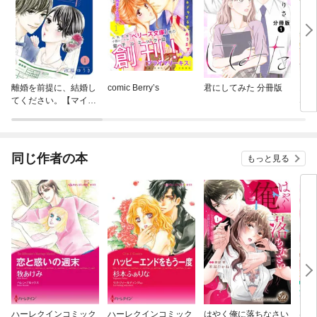
離婚を前提に、結婚し
comic Berry’s
君にしてみた 分冊版
お見
てください。【マイク
な警
ロ】
解ま
同じ作者の本
もっと見る
ハーレクインコミック
ハーレクインコミック
はやく俺に落ちなさい
はや