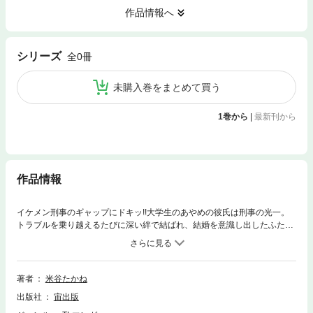
作品情報へ
シリーズ
全0冊
未購入巻をまとめて買う
1巻から
|
最新刊から
作品情報
イケメン刑事のギャップにドキッ!!大学生のあやめの彼氏は刑事の光一。
トラブルを乗り越えるたびに深い絆で結ばれ、結婚を意識し出したふたり
に新たな事件が襲いかかって!?｢ラブピ｣シリーズ、愛たっぷりの完結編!
著者
米谷たかね
出版社
宙出版