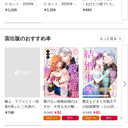
ス セット 2026年 vo
ス セット 2026年 vo
～おひとり様でいたい
～お
l.856
l.840
のに、次期社長が求愛
のに
1,320
1,320
693
1
してくる～ 1
して
1話
宙出版のおすすめ本
もっと見る
極上・ラブメイト～肉
愛のない政略結婚のは
魔女もどきと欠陥王子
婚約
食H系ふたご兄弟のお
ずが、今宵も夫が離し
の結婚事情 ～心が読め
やし
気にいり～
てくれません～無骨な
ちゃうので、あなたの
器用
165
82
165
82
1
￥748
将軍は最愛妻に滾る恋
本心なんてお見通しで
た【
試読フル
割引
試読フル
割引
情を注ぐ～【単話売】
す～【単話売】 1話
1話