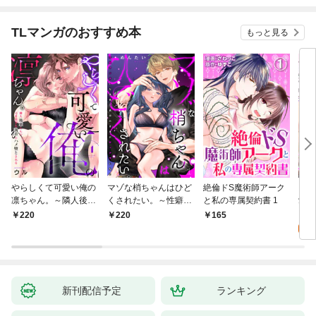
TLマンガのおすすめ本
もっと見る
やらしくて可愛い俺の
マゾな梢ちゃんはひど
絶倫ドS魔術師アーク
キス
凛ちゃん。～隣人後輩
くされたい。～性癖マ
と私の専属契約書 1
愛？(
くんのイキすぎた執着
ッチした後輩と欲望の
0
220
220
165
にハメ堕とされる～(1)
ままにセックスしたら
～(1)
新刊配信予定
ランキング