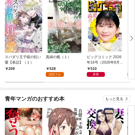
スパダリ王子様の狂い
真綿の檻（１）
ビッグコミック 2026
こん
愛【単話】（１）
年16号（2026年8月7
（１
日発売）
528
510
5
209
試読フル
新着
試
青年マンガのおすすめ本
もっと見る