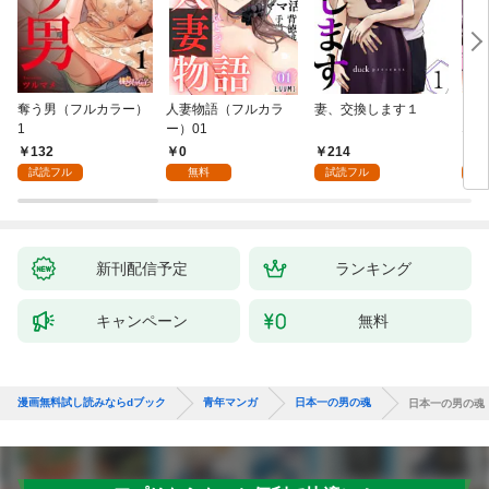
奪う男（フルカラー）
人妻物語（フルカラ
妻、交換します１
ごめ
1
ー）01
ない
132
0
214
1
試読フル
無料
試読フル
試
新刊配信予定
ランキング
キャンペーン
無料
漫画無料試し読みならdブック
青年マンガ
日本一の男の魂
日本一の男の魂