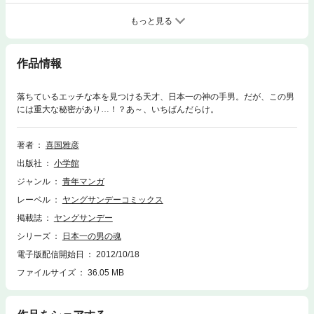
もっと見る
作品情報
落ちているエッチな本を見つける天才、日本一の神の手男。だが、この男
には重大な秘密があり…！？あ～、いちばんだらけ。
著者
喜国雅彦
出版社
小学館
ジャンル
青年マンガ
レーベル
ヤングサンデーコミックス
掲載誌
ヤングサンデー
シリーズ
日本一の男の魂
電子版配信開始日
2012/10/18
ファイルサイズ
36.05 MB