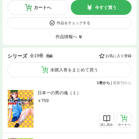
カートへ
今すぐ買う
作品をチェックする
作品情報へ
全19冊
シリーズ
お気に入り登録
完結
未購入巻をまとめて買う
1巻から
|
最新刊から
日本一の男の魂（１）
759
試し読み
カートへ