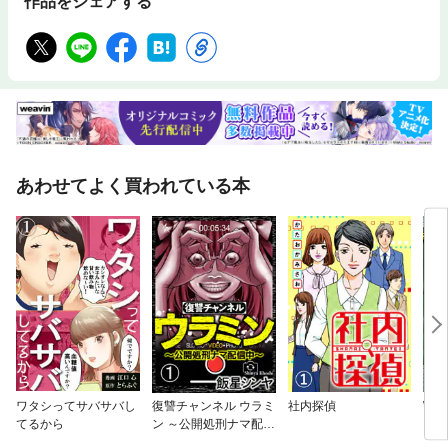
作品をシェアする
あわせてよく買われている本
ワタシってサバサバし
復讐チャンネル ウラミ
社内探偵
WO
てるから
ン ～公開処刑ナマ配信
ン先
中～（分冊版）