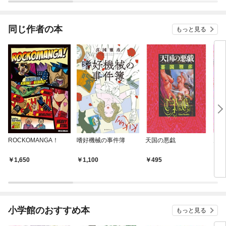
同じ作者の本
もっと見る
ROCKOMANGA！
嗜好機械の事件簿
天国の悪戯
月光
1,650
1,100
495
7
小学館のおすすめ本
もっと見る