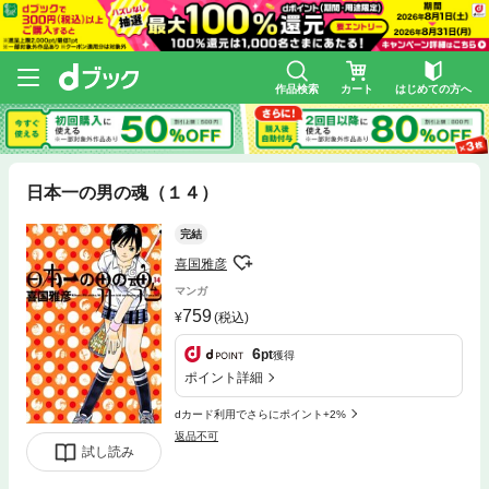
作品検索
カート
はじめての方へ
日本一の男の魂（１４）
完結
喜国雅彦
マンガ
759
(税込)
6
pt
獲得
ポイント詳細
dカード利用でさらにポイント+2%
返品不可
試し読み