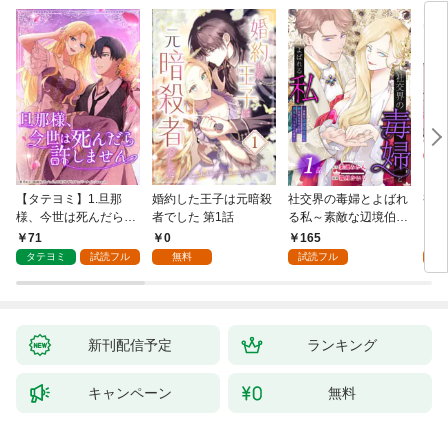
【タテヨミ】1.旦那
婚約した王子は元暗殺
社交界の毒婦とよばれ
視線
様、今世は死んだら許
者でした 第1話
る私～素敵な辺境伯令
る 1
しません
息に腕を折られたの
71
0
165
1
で、責任とってもらい
タテヨミ
試読フル
無料
試読フル
試
ます～［ばら売り］
第1話
新刊配信予定
ランキング
キャンペーン
無料