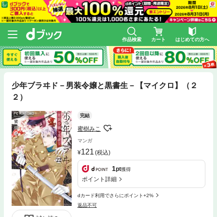
作品検索
カート
はじめての方へ
少年ブラヰド－男装令嬢と黒書生－【マイクロ】（２
２）
完結
蜜樹みこ
マンガ
121
(税込)
1
pt
獲得
ポイント詳細
dカード利用でさらにポイント+2%
返品不可