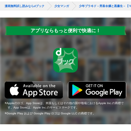
漫画無料試し読みならdブック
少女マンガ
少年ブラヰド－男装令嬢と黒書生－【
アプリならもっと便利で快適に！
Appleのロゴ、App Storeは、米国もしくはその他の国や地域におけるApple Inc.の商標で
す。App Storeは、Apple Inc.のサービスマークです。
Google Play および Google Play ロゴは Google LLC の商標です。