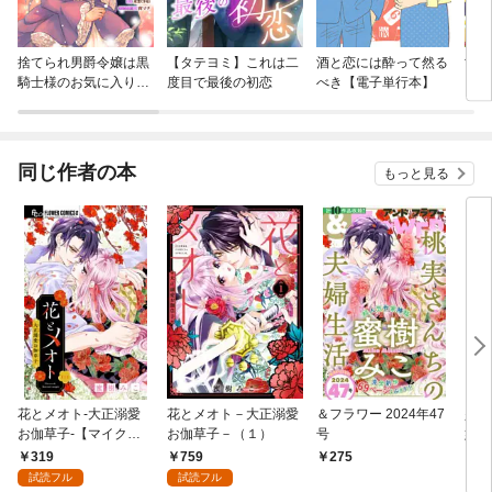
捨てられ男爵令嬢は黒
【タテヨミ】これは二
酒と恋には酔って然る
亡国
騎士様のお気に入り
度目で最後の初恋
べき【電子単行本】
連載版
同じ作者の本
もっと見る
花とメオト-大正溺愛
花とメオト－大正溺愛
＆フラワー 2024年47
少年
お伽草子-【マイク
お伽草子－（１）
号
嬢と
ロ】（１）
319
759
275
4
試読フル
試読フル