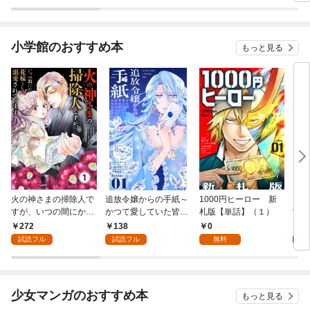
小学館のおすすめ本
もっと見る
火の神さまの掃除人で
追放令嬢からの手紙～
1000円ヒーロー 新
DIM
すが、いつの間にか花
かつて愛していた皆さ
札版【単話】（１）
9.
嫁として溺愛されてい
まへ 私のことなどお忘
272
138
0
8
ます【単話】（１）
れですか？～【単話】
試読フル
試読フル
無料
（１）
少女マンガのおすすめ本
もっと見る