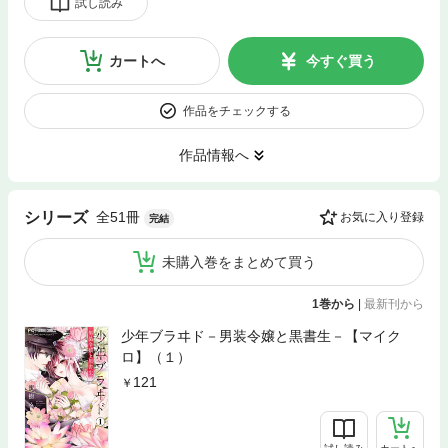
試し読み
カートへ
今すぐ買う
作品をチェックする
作品情報へ
全51冊
シリーズ
お気に入り登録
完結
未購入巻をまとめて買う
1巻から
|
最新刊から
少年ブラヰド－男装令嬢と黒書生－【マイク
ロ】（１）
121