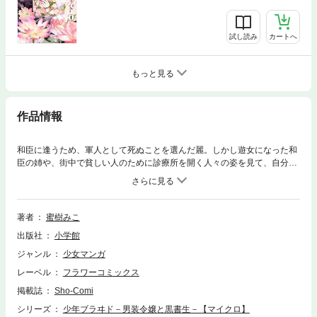
試し読み
カートへ
もっと見る
作品情報
和臣に逢うため、軍人として死ぬことを選んだ麗。しかし遊女になった和
臣の姉や、街中で貧しい人のために診療所を開く人々の姿を見て、自分の
生き方に疑問を持ちはじめ・・・。
著者
蜜樹みこ
出版社
小学館
ジャンル
少女マンガ
レーベル
フラワーコミックス
掲載誌
Sho-Comi
シリーズ
少年ブラヰド－男装令嬢と黒書生－【マイクロ】