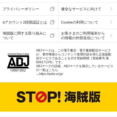
プライバシーポリシー
健全なサービスに向けて
dアカウント2段階認証とは
Cookieの利用について
海賊版に関する取り組みに
お客さまのご利用端末から
ついて
の情報の外部送信について
ABJマークは、この電子書店・電子書籍配信サービス
が、著作権者からコンテンツ使用許諾を得た正規版配
信サービスであることを示す登録商標（登録番号 第
6091713号）です。
ABJマークの詳細、ABJマークを掲示しているサービス
の一覧はこちら
→
https://aebs.or.jp/