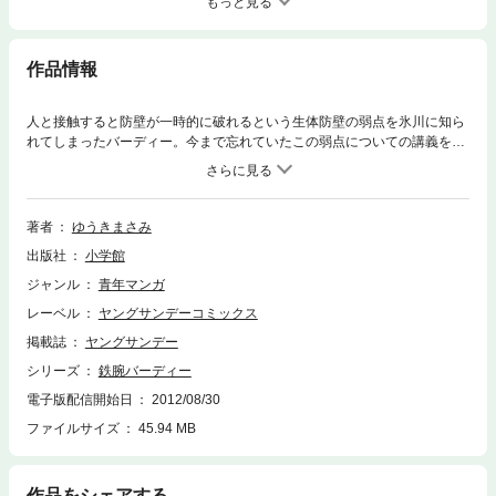
もっと見る
作品情報
人と接触すると防壁が一時的に破れるという生体防壁の弱点を氷川に知ら
れてしまったバーディー。今まで忘れていたこの弱点についての講義を思
い出している最中、防壁破りの手を利用してきた氷川によって傷を負わさ
れる。その後、人のいない屋上へ氷川を導き出したバーディーは反撃を開
始するが…
著者
ゆうきまさみ
出版社
小学館
ジャンル
青年マンガ
レーベル
ヤングサンデーコミックス
掲載誌
ヤングサンデー
シリーズ
鉄腕バーディー
電子版配信開始日
2012/08/30
ファイルサイズ
45.94 MB
作品をシェアする