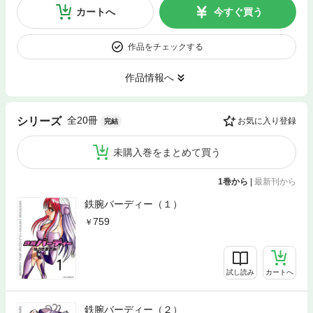
カートへ
今すぐ買う
作品をチェックする
作品情報へ
全20冊
シリーズ
お気に入り登録
完結
未購入巻をまとめて買う
1巻から
|
最新刊から
鉄腕バーディー（１）
759
試し読み
カートへ
鉄腕バーディー（２）