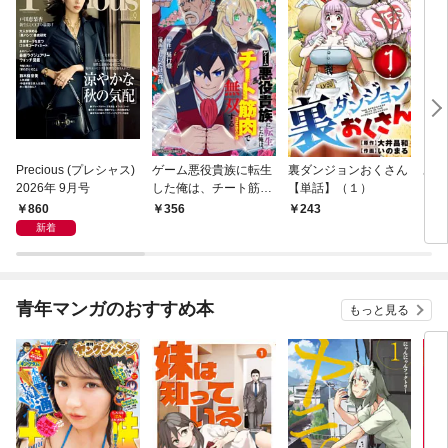
Precious (プレシャス)
ゲーム悪役貴族に転生
裏ダンジョンおくさん
あや
2026年 9月号
した俺は、チート筋肉
【単話】（１）
し夫
で無双する【単話】
倉で
860
356
243
1
（１）
る～
新着
青年マンガのおすすめ本
もっと見る