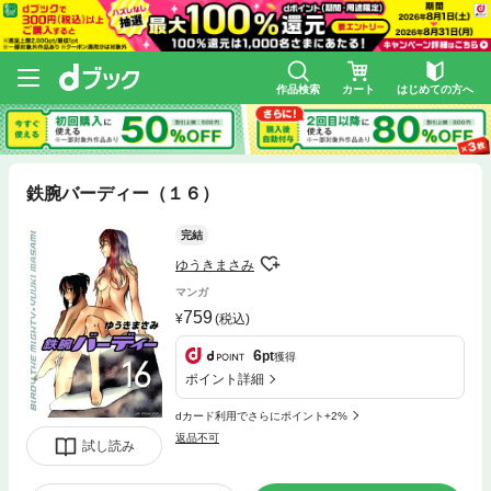
作品検索
カート
はじめての方へ
鉄腕バーディー（１６）
完結
ゆうきまさみ
マンガ
759
(税込)
6
pt
獲得
ポイント詳細
dカード利用でさらにポイント+2%
返品不可
試し読み