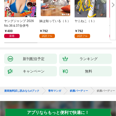
ヤングジャンプ 2026
妹は知っている（１）
ヤニねこ（１）
モー
No.36＆37合併号
6・3
日発
400
792
792
4
新着
試読フル
試読フル
新刊配信予定
ランキング
キャンペーン
無料
漫画無料試し読みならdブック
青年マンガ
鉄腕バーディー
鉄腕バーディー
アプリならもっと便利で快適に！