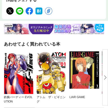
あわせてよく買われている本
鉄腕バーディー EVOL
アトム ザ・ビギニン
LIAR GAME
ジャ
UTION
グ