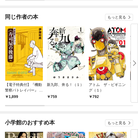
同じ作者の本
もっと見る
【電子特典付】『機動
新九郎、奔る！（１）
アトム ザ・ビギニン
週刊
警察パトレイバー』 寿
グ（１）
ピリ
司屋の後藤
【デ
1,899
759
792
5
ビア
m 
（2
売号
小学館のおすすめ本
もっと見る