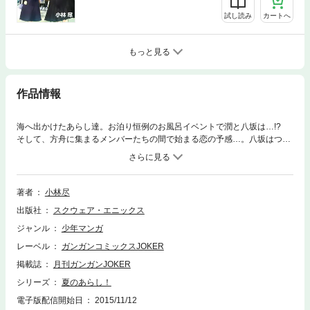
試し読み
カートへ
もっと見る
作品情報
海へ出かけたあらし達。お泊り恒例のお風呂イベントで潤と八坂は…!?
そして、方舟に集まるメンバーたちの間で始まる恋の予感…。八坂はつい
に、あらしにその思いを伝える時が――…!?(C)2008-2009 Jin Kobayashi
著者
小林尽
出版社
スクウェア・エニックス
ジャンル
少年マンガ
レーベル
ガンガンコミックスJOKER
掲載誌
月刊ガンガンJOKER
シリーズ
夏のあらし！
電子版配信開始日
2015/11/12