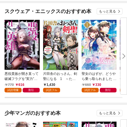
スクウェア・エニックスのおすすめ本
もっと見る
悪役貴族が開き直って
片田舎のおっさん、剣
聖女のはずが、どうや
漆
破滅フラグを“実力”で
聖になる 1 ～ただ
ら乗っ取られました 1
仲間
叩き折っていたら、い
の田舎の剣術師範だっ
巻
ので
770
616
1,430
660
330
6
つの間にかヒロイン達
たのに、大成した弟子
ます
試読増量
割引
試読フル
試読フル
割引
試
から英雄視されるよう
たちが俺を放ってくれ
になった件（コミッ
ない件～
ク） 1巻
少年マンガのおすすめ本
もっと見る