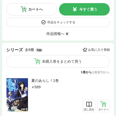
カートへ
今すぐ買う
作品をチェックする
作品情報へ
全8冊
シリーズ
お気に入り登録
完結
未購入巻をまとめて買う
1巻から
|
最新刊から
夏のあらし！1巻
589
試し読み
カートへ