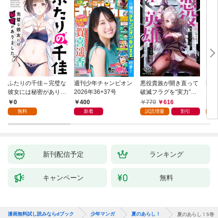
ふたりの千佳～完璧な
週刊少年チャンピオン
悪役貴族が開き直って
弱虫
彼女には秘密がありま
2026年36+37号
破滅フラグを“実力”で
IKE
した(1)
叩き折っていたら、い
0
400
770
616
6
つの間にかヒロイン達
無料
新着
試読増量
割引
試
から英雄視されるよう
になった件（コミッ
ク） 1巻
新刊配信予定
ランキング
キャンペーン
無料
漫画無料試し読みならdブック
少年マンガ
夏のあらし！
夏のあらし！5巻