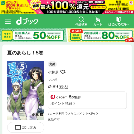
作品検索
カート
はじめての方へ
夏のあらし！5巻
完結
小林尽
マンガ
589
(税込)
5
pt
獲得
ポイント詳細
dカード利用でさらにポイント+2%
返品不可
試し読み