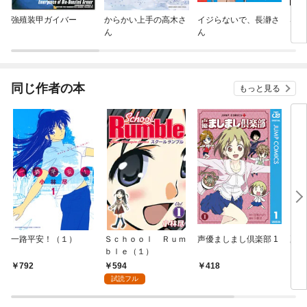
強殖装甲ガイバー
からかい上手の高木さ
イジらないで、長瀞さ
SK
ん
ん
ロ版
同じ作者の本
もっと見る
一路平安！（１）
Ｓｃｈｏｏｌ Ｒｕｍ
声優ましまし倶楽部 1
夏の
ｂｌｅ（１）
594
792
418
5
試読フル