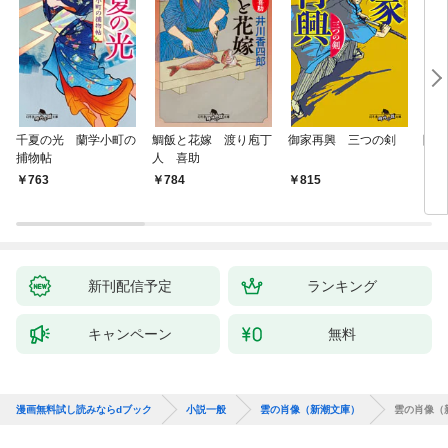
千夏の光 蘭学小町の
鯛飯と花嫁 渡り庖丁
御家再興 三つの剣
降格
捕物帖
人 喜助
763
784
815
7
新刊配信予定
ランキング
キャンペーン
無料
漫画無料試し読みならdブック
小説一般
雲の肖像（新潮文庫）
雲の肖像（