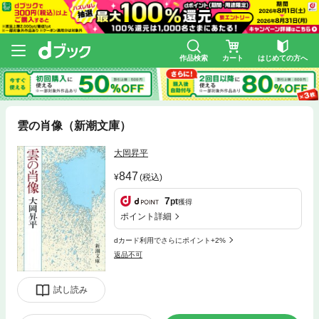
作品検索
カート
はじめての方へ
雲の肖像（新潮文庫）
大岡昇平
847
(税込)
7
pt
獲得
ポイント詳細
dカード利用でさらにポイント+2%
返品不可
試し読み