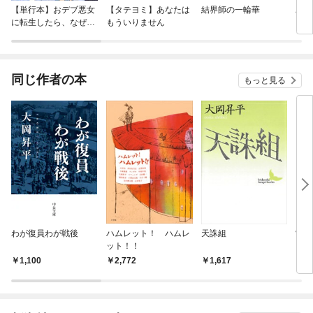
【単行本】おデブ悪女
【タテヨミ】あなたは
結界師の一輪華
バッ
に転生したら、なぜか
もういりません
ロイ
ラスボス王子様に執着
今世
されています
りが
てく
OMI
同じ作者の本
もっと見る
わが復員わが戦後
ハムレット！ ハムレ
天誅組
常識
ット！！
1,100
2,772
1,617
1,