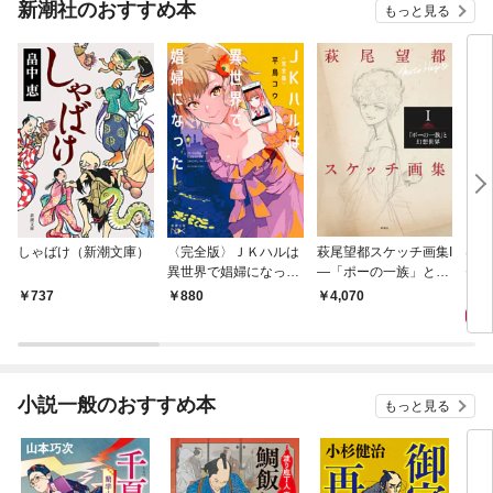
新潮社のおすすめ本
もっと見る
しゃばけ（新潮文庫）
〈完全版〉ＪＫハルは
萩尾望都スケッチ画集I
はじ
異世界で娼婦になった
—「ポーの一族」と幻
ゼリ
（新潮文庫nex）
想世界—
1,
737
880
4,070
小説一般のおすすめ本
もっと見る