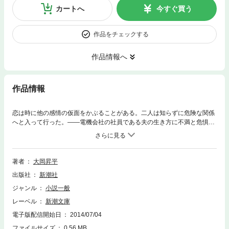
カートへ
今すぐ買う
作品をチェックする
作品情報へ
作品情報
恋は時に他の感情の仮面をかぶることがある。二人は知らずに危険な関係
へと入って行った。——電機会社の社員である夫の生き方に不満と危惧の
念を抱く妻の立子と、彼女に同情を寄せる向こう見ずで一本気な村上。テ
レビ電波の免許をめぐる関連産業間の熾烈な争いを背景に、若い人妻と誠
実な青年が奏でる愛のロマネスク。美しくもつつましやかな愛のゆくえを
鮮やかに描く。
著者
大岡昇平
出版社
新潮社
ジャンル
小説一般
レーベル
新潮文庫
電子版配信開始日
2014/07/04
ファイルサイズ
0.56 MB