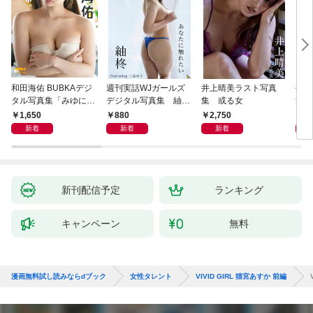
和田海佑 BUBKAデジ
週刊実話WJガールズ
井上晴美ラスト写真
井上
タル写真集「みゆに夢
デジタル写真集 紬柊
集 或る女
集 
中。」
「あなたに触れたい」
ｅ 
1,650
880
2,750
1,
featuring 三島ゆう
ｉｒ
新着
新着
新着
新刊配信予定
ランキング
キャンペーン
無料
漫画無料試し読みならdブック
女性タレント
VIVID GIRL 猫宮あすか 前編