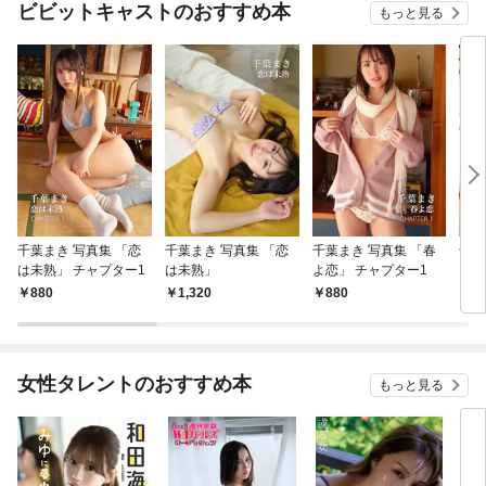
ビビットキャストのおすすめ本
もっと見る
千葉まき 写真集 「恋
千葉まき 写真集 「恋
千葉まき 写真集 「春
千葉
は未熟」 チャプター1
は未熟」
よ恋」 チャプター1
よ恋
880
1,320
880
1,
女性タレントのおすすめ本
もっと見る