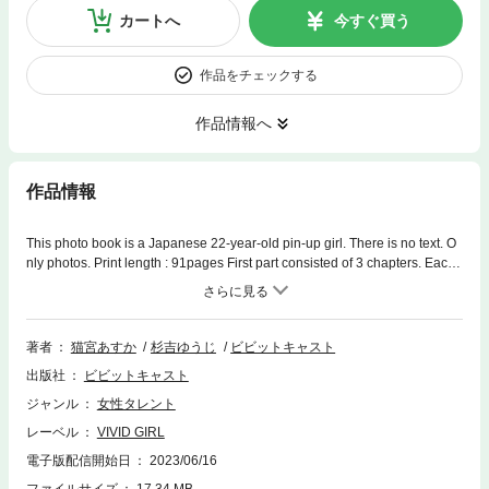
カートへ
今すぐ買う
作品をチェックする
作品情報へ
作品情報
This photo book is a Japanese 22-year-old pin-up girl. There is no text. O
nly photos. Print length : 91pages First part consisted of 3 chapters. Each
chapter is one costume. ２１才以上の大人の雰囲気を兼ね備えた女性を、
キュート&セクシーに表現する撮り下ろし写真集シリーズ「ビビットガー
ル」。 スレンダーなのに お尻は、プリッと魅力的。 ドーリーフェイスの
子猫ちゃん。 大人の色気も垣間見る。 「VIVID GIRL 猫宮あすか 前編」
著者
猫宮あすか
杉吉ゆうじ
ビビットキャスト
は、３つの水着全９1ページで構成されています。 プロフィール 名前：猫
出版社
ビビットキャスト
宮あすか（ねこみやあすか） 生年月日：2000年7月9日 出身：東京都 身
長：155cm サイズ： B80(E) -W61-H87 趣味：シナモロールグッズ集め 特
ジャンル
女性タレント
技：UFOキャッチャー
レーベル
VIVID GIRL
電子版配信開始日
2023/06/16
ファイルサイズ
17.34 MB