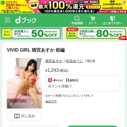
作品検索
カート
はじめての方へ
VIVID GIRL 猫宮あすか 前編
猫宮あすか
杉吉ゆうじ
他1名
1,243
(税込)
11
pt
獲得
ポイント詳細
dカード利用でさらにポイント+2%
返品不可
試し読み