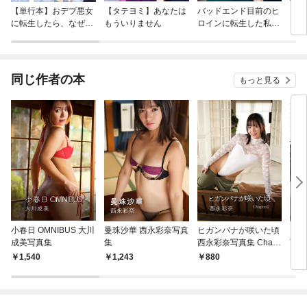
【単行本】おデブ悪女
【タテヨミ】あなたは
バッドエンド目前のヒ
【タ
に転生したら、なぜか
もういりません
ロインに転生した私、
リ〜
ラスボス王子様に執着
今世では恋愛するつも
されています
りがチートな兄が離し
てくれません！？@C
OMIC
同じ作者の本
もっと見る
小春日 OMNIBUS 大川
曼珠沙華 西永彩奈写真
ヒガンバナが咲いた頃
ヒガ
成美写真集
集
西永彩奈写真集 Chapt
西永
er2
er1
1,540
1,243
880
8