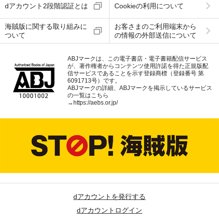
dアカウント2段階認証とは
Cookieの利用について
海賊版に関する取り組みに
お客さまのご利用端末から
ついて
の情報の外部送信について
ABJマークは、この電子書店・電子書籍配信サービス
が、著作権者からコンテンツ使用許諾を得た正規版配
信サービスであることを示す登録商標（登録番号 第
6091713号）です。
ABJマークの詳細、ABJマークを掲示しているサービス
の一覧はこちら
→
https://aebs.or.jp/
dアカウントを発行する
dアカウントログイン